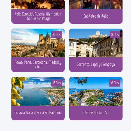
Italia Esencial, Austria, Alemania Y
Capitales de Italia
Chequia Fin Praga
16 Días
3 Días
Roma, París, Barcelona, Madrid y
Sorrento, Capri y Pompeya
Lisboa
18 Días
16 Días
Croacia, Italia y Sicilia Fin Palermo
Italia de Norte a Sur