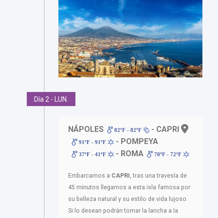
Día 2 - LUN.
NÁPOLES
- CAPRI
82ºF - 82ºF
- POMPEYA
91ºF - 91ºF
- ROMA
37ºF - 41ºF
70ºF - 72ºF
Embarcamos a
CAPRI
, tras una travesía de
45 minutos llegamos a esta isla famosa por
su belleza natural y su estilo de vida lujoso.
Si lo desean podrán tomar la lancha a la