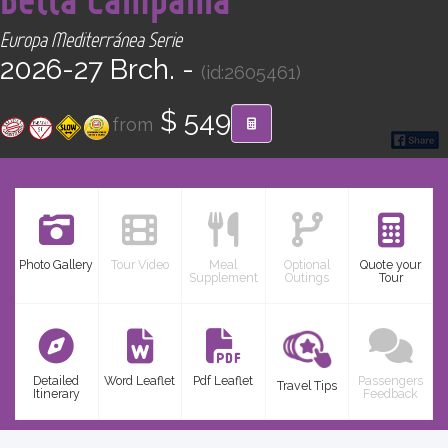
CONTACT
Europa Mediterránea Serie
2026-27 Brch. -
(id:2605461)
Find your Tour
$ 549
from
Photo Gallery
Tour Video
Meal
Optional
Quote your
Supplement
Outings
Tour
Detailed
Word Leaflet
Pdf Leaflet
Passengers
Travel Tips
Itinerary
Feedback