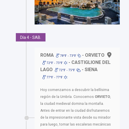
Día 4 - SAB.
ROMA
- ORVIETO
70ºF - 73ºF
- CASTIGLIONE DEL
72ºF - 75ºF
LAGO
- SIENA
72ºF - 75ºF
77ºF - 77ºF
Hoy comenzamos a descubrir la bellísima
región de la Umbría. Conocemos
ORVIETO
,
la ciudad medieval domina la montaña.
Antes de entrar en la ciudad disfrutaremos
de la impresionante vista desde su mirador
para luego, tomar las escaleras mecánicas