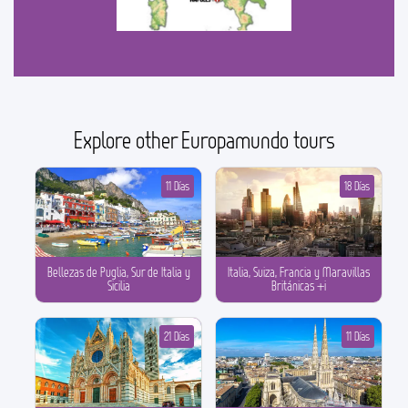
Explore other Europamundo tours
11 Días
18 Días
Bellezas de Puglia, Sur de Italia y
Italia, Suiza, Francia y Maravillas
Sicilia
Británicas +i
21 Días
11 Días