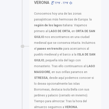
VERONA
77ºF - 77ºF
Conocemos hoy una de las zonas
paisajísticas más hermosas de Europa: la
región de los lagos
italiana: Viajamos
primero al
LAGO DE ORTA
, en
ORTA DE SAN
GIULIO
nos encontramos en una ciudad
medieval que se conserva intacta. Incluimos
el
paseo en trencito
para acercarnos al
pueblo medieval y el barco a la
ISLA DE SAN
GIULIO
, pequeña isla del lago con
monasterio. Tras ello continuamos al
LAGO
MAGGIORE
, en sus orillas paramos en
STRESSA
, desde aquí podemos conocer si
lo desea opcionalmente las islas
Borromeas, destaca Isola Bella con sus
jardines y palacio (cerrado en invierno).
Tiempo para almorzar. Tras la hora del
almuerzo seguimos a
VERONA.