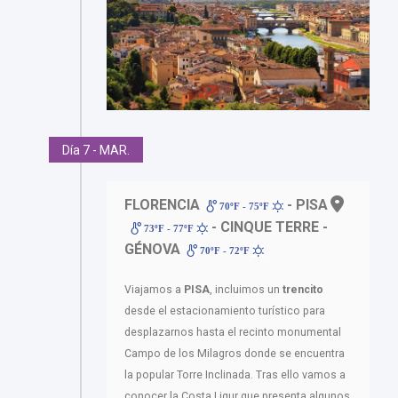
Día 7 - MAR.
FLORENCIA
- PISA
70ºF - 75ºF
- CINQUE TERRE -
73ºF - 77ºF
GÉNOVA
70ºF - 72ºF
Viajamos a
PISA
, incluimos un
trencito
desde el estacionamiento turístico para
desplazarnos hasta el recinto monumental
Campo de los Milagros donde se encuentra
la popular Torre Inclinada. Tras ello vamos a
conocer la Costa Ligur que presenta algunos