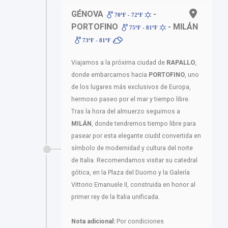
GÉNOVA
-
70ºF - 72ºF
PORTOFINO
- MILÁN
75ºF - 81ºF
73ºF - 81ºF
Viajamos a la próxima ciudad de
RAPALLO
,
donde embarcamos hacia
PORTOFINO
, uno
de los lugares más exclusivos de Europa,
hermoso paseo por el mar y tiempo libre.
Tras la hora del almuerzo seguimos a
MILÁN
, donde tendremos tiempo libre para
pasear por esta elegante ciudd convertida en
símbolo de modernidad y cultura del norte
de Italia. Recomendamos visitar su catedral
gótica, en la Plaza del Duomo y la Galería
Vittorio Emanuele II, construida en honor al
primer rey de la Italia unificada.
Nota adicional:
Por condiciones