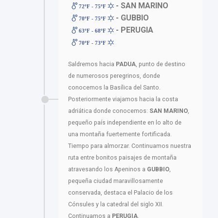
- SAN MARINO
72ºF - 75ºF
- GUBBIO
70ºF - 75ºF
- PERUGIA
63ºF - 68ºF
70ºF - 73ºF
Saldremos hacia
PADUA
, punto de destino
de numerosos peregrinos, donde
conocemos la Basílica del Santo.
Posteriormente viajamos hacia la costa
adriática donde conocemos:
SAN MARINO
,
pequeño país independiente en lo alto de
una montaña fuertemente fortificada.
Tiempo para almorzar. Continuamos nuestra
ruta entre bonitos paisajes de montaña
atravesando los Apeninos a
GUBBIO
,
pequeña ciudad maravillosamente
conservada, destaca el Palacio de los
Cónsules y la catedral del siglo XII.
Continuamos a
PERUGIA
.