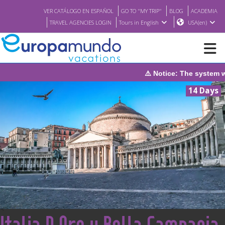
VER CATÁLOGO EN ESPAÑOL
GO TO "MY TRIP"
BLOG
ACADEMIA
TRAVEL AGENCIES LOGIN
Tours in English
USA(en)
⚠️ Notice: The system will be under mainte
NEW
14 Days
BROCHURE PDF
WHERE TO BUY
FEATURED
ABOUT US
<
Italia D Oro y Bella Campania