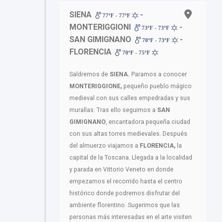
SIENA
-
77ºF - 77ºF
MONTERIGGIONI
-
73ºF - 73ºF
SAN GIMIGNANO
-
70ºF - 73ºF
FLORENCIA
70ºF - 75ºF
Saldremos de
SIENA.
Paramos a conocer
MONTERIGGIONE,
pequeño pueblo mágico
medieval con sus calles empedradas y sus
murallas. Tras ello seguimos a
SAN
GIMIGNANO
, encantadora pequeña ciudad
con sus altas torres medievales. Después
del almuerzo viajamos a
FLORENCIA,
la
capital de la Toscana. Llegada a la localidad
y parada en Vittorio Veneto en donde
empezamos el recorrido hasta el centro
histórico donde podremos disfrutar del
ambiente florentino. Sugerimos que las
personas más interesadas en el arte visiten