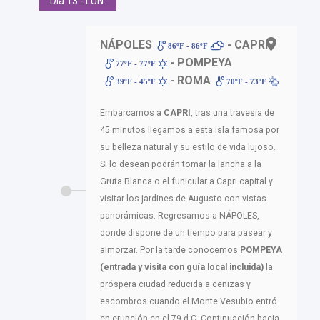
Día 13 - LUN.
NÁPOLES
- CAPRI
86ºF - 86ºF
- POMPEYA
77ºF - 77ºF
- ROMA
39ºF - 45ºF
70ºF - 73ºF
Embarcamos a
CAPRI
, tras una travesía de
45 minutos llegamos a esta isla famosa por
su belleza natural y su estilo de vida lujoso.
Si lo desean podrán tomar la lancha a la
Gruta Blanca o el funicular a Capri capital y
visitar los jardines de Augusto con vistas
panorámicas. Regresamos a NÁPOLES,
donde dispone de un tiempo para pasear y
almorzar. Por la tarde conocemos
POMPEYA
(entrada y visita con guía local incluida)
la
próspera ciudad reducida a cenizas y
escombros cuando el Monte Vesubio entró
en erupción en el 79 d.C. Continuación hacia