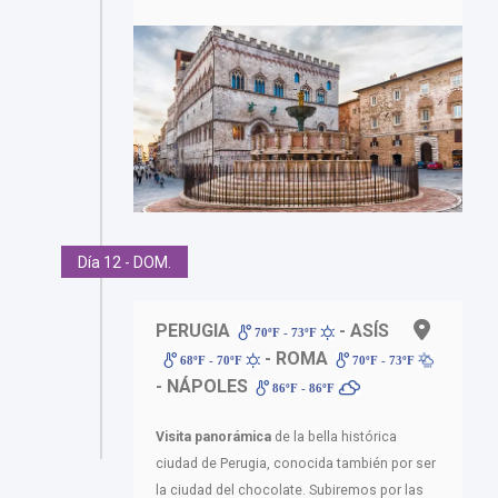
Día 12 - DOM.
PERUGIA
- ASÍS
70ºF - 73ºF
- ROMA
68ºF - 70ºF
70ºF - 73ºF
- NÁPOLES
86ºF - 86ºF
Visita panorámica
de la bella histórica
ciudad de Perugia, conocida también por ser
la ciudad del chocolate. Subiremos por las