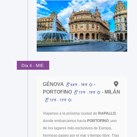
Día 4 - MIE.
GÉNOVA
-
64ºF - 70ºF
PORTOFINO
- MILÁN
73ºF - 79ºF
72ºF - 73ºF
Viajamos a la próxima ciudad de
RAPALLO
,
donde embarcamos hacia
PORTOFINO
, uno
de los lugares más exclusivos de Europa,
hermoso paseo por el mar y tiempo libre. Tras