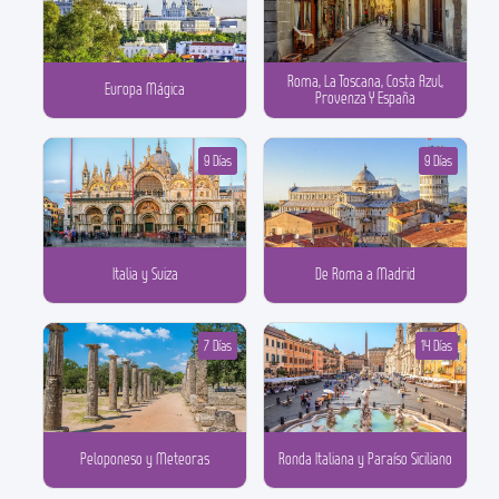
Roma, La Toscana, Costa Azul,
Europa Mágica
Provenza Y España
9 Días
9 Días
Italia y Suiza
De Roma a Madrid
7 Días
14 Días
Peloponeso y Meteoras
Ronda Italiana y Paraíso Siciliano