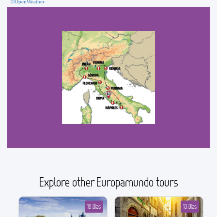
©OpenWeather
Explore other Europamundo tours
16 Días
13 Días