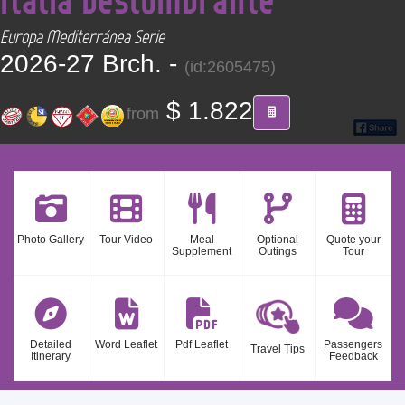
CONTACT
Europa Mediterránea Serie
2026-27 Brch. -
(id:2605475)
Find your Tour
$ 1.822
from
Photo Gallery
Tour Video
Meal
Optional
Quote your
Supplement
Outings
Tour
Detailed
Word Leaflet
Pdf Leaflet
Passengers
Travel Tips
Itinerary
Feedback