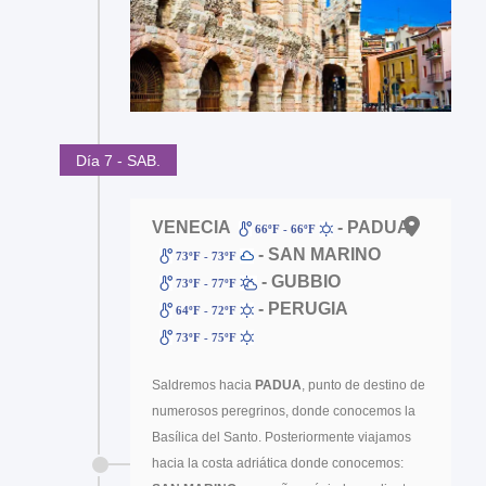
Día 7 - SAB.
VENECIA
- PADUA
66ºF - 66ºF
- SAN MARINO
73ºF - 73ºF
- GUBBIO
73ºF - 77ºF
- PERUGIA
64ºF - 72ºF
73ºF - 75ºF
Saldremos hacia
PADUA
, punto de destino de
numerosos peregrinos, donde conocemos la
Basílica del Santo. Posteriormente viajamos
hacia la costa adriática donde conocemos: