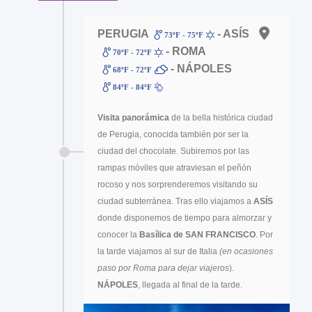
PERUGIA
- ASÍS
73ºF - 75ºF
- ROMA
70ºF - 72ºF
- NÁPOLES
68ºF - 72ºF
84ºF - 84ºF
Visita panorámica
de la bella histórica ciudad
de Perugia, conocida también por ser la
ciudad del chocolate. Subiremos por las
rampas móviles que atraviesan el peñón
rocoso y nos sorprenderemos visitando su
ciudad subterránea. Tras ello viajamos a
ASÍS
donde disponemos de tiempo para almorzar y
conocer la
Basílica de SAN FRANCISCO
. Por
la tarde viajamos al sur de Italia
(en ocasiones
paso por Roma para dejar viajeros
).
NÁPOLES
, llegada al final de la tarde.