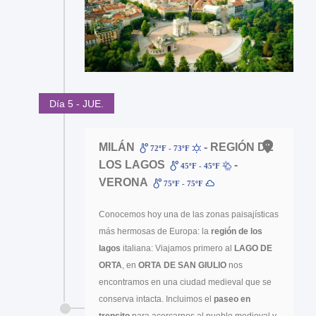
Día 5 - JUE.
MILÁN
- REGIÓN DE
72ºF - 73ºF
LOS LAGOS
-
45ºF - 45ºF
VERONA
75ºF - 75ºF
Conocemos hoy una de las zonas paisajísticas
más hermosas de Europa: la
región de los
lagos
italiana: Viajamos primero al
LAGO DE
ORTA
, en
ORTA DE SAN GIULIO
nos
encontramos en una ciudad medieval que se
conserva intacta. Incluimos el
paseo en
trencito
para acercarnos al pueblo medieval y