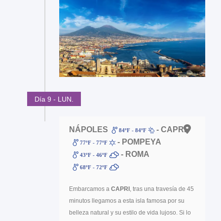
Día 9 - LUN.
NÁPOLES
- CAPRI
84ºF - 84ºF
- POMPEYA
77ºF - 77ºF
- ROMA
43ºF - 46ºF
68ºF - 72ºF
Embarcamos a
CAPRI
, tras una travesía de 45
minutos llegamos a esta isla famosa por su
belleza natural y su estilo de vida lujoso. Si lo