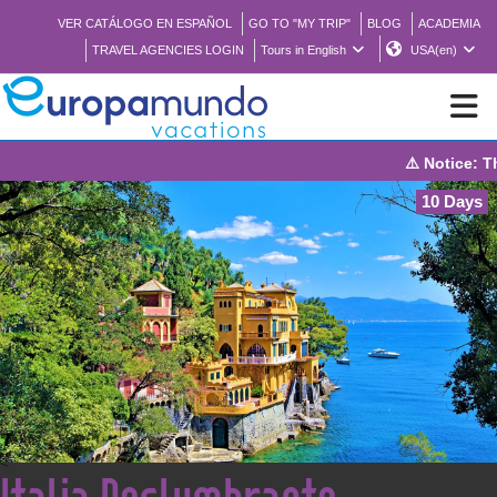
VER CATÁLOGO EN ESPAÑOL
GO TO "MY TRIP"
BLOG
ACADEMIA
TRAVEL AGENCIES LOGIN
Tours in English
USA(en)
⚠️ Notice: The system 
NEW
10 Days
BROCHURE PDF
WHERE TO BUY
FEATURED
ABOUT US
<
Italia Deslumbrante