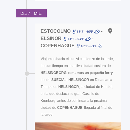
Día 7 - MIE.
ESTOCOLMO
-
63ºF - 66ºF
ELSINOR
-
61ºF - 63ºF
COPENHAGUE
63ºF - 63ºF
Viajamos hacia el sur. Al comienzo de la tarde,
tras un tiempo en la activa ciudad costera de
HELSINGBORG
,
tomamos un pequeño ferry
desde
SUECIA
a
HELSINGOR
en Dinamarca.
Tiempo en
HELSINGOR
, la ciudad de Hamlet,
en la que destaca su gran Castillo de
Kronborg, antes de continuar a la próxima
ciudad de
COPENHAGUE
, llegada al final de
la tarde.