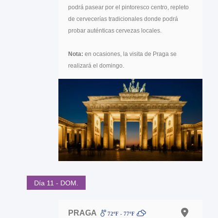
podrá pasear por el pintoresco centro, repleto
de cervecerías tradicionales donde podrá
probar auténticas cervezas locales.
Nota:
en ocasiones, la visita de Praga se
realizará el domingo.
Día 11 - DOM.
PRAGA
72ºF - 77ºF