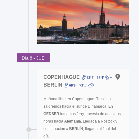
Día 8 - JUE.
COPENHAGUE
-
63ºF - 63ºF
BERLÍN
68ºF - 73ºF
Mañana libre en Copenhague. Tras ello
saldremos hacia el sur de Dinamarca. En
GEDSER
tomamos ferry, travesía de unas dos
horas hacia
Alemania
. Llegada a Rostock y
continuación a
BERLÍN
, llegada al final del
día.