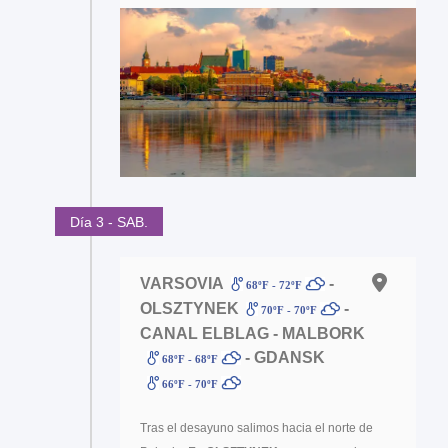
Día 3 - SAB.
VARSOVIA
-
68ºF - 72ºF
OLSZTYNEK
-
70ºF - 70ºF
CANAL ELBLAG - MALBORK
- GDANSK
68ºF - 68ºF
66ºF - 70ºF
Tras el desayuno salimos hacia el norte de