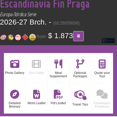
Escandinavia Fin Praga
CONTACT
Europa Nórdica Serie
Find your Tour
2026-27 Brch. -
(id:2605658)
$ 1.873
from
Photo Gallery
Tour Video
Meal
Optional
Quote your
Supplement
Packages
Tour
Detailed
Word Leaflet
Pdf Leaflet
Passengers
Travel Tips
Itinerary
Feedback