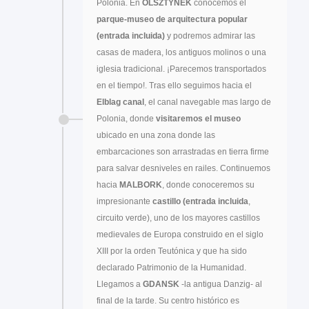
Polonia. En
OLSZTYNEK
conocemos el
parque-museo de arquitectura popular
(entrada incluida)
y podremos admirar las
casas de madera, los antiguos molinos o una
iglesia tradicional. ¡Parecemos transportados
en el tiempo!. Tras ello seguimos hacia el
Elblag canal
, el canal navegable mas largo de
Polonia, donde
visitaremos el museo
ubicado en una zona donde las
embarcaciones son arrastradas en tierra firme
para salvar desniveles en railes. Continuemos
hacia
MALBORK
, donde conoceremos su
impresionante
castillo (entrada incluida
,
circuito verde), uno de los mayores castillos
medievales de Europa construido en el siglo
XIII por la orden Teutónica y que ha sido
declarado Patrimonio de la Humanidad.
Llegamos a
GDANSK
-la antigua Danzig- al
final de la tarde. Su centro histórico es