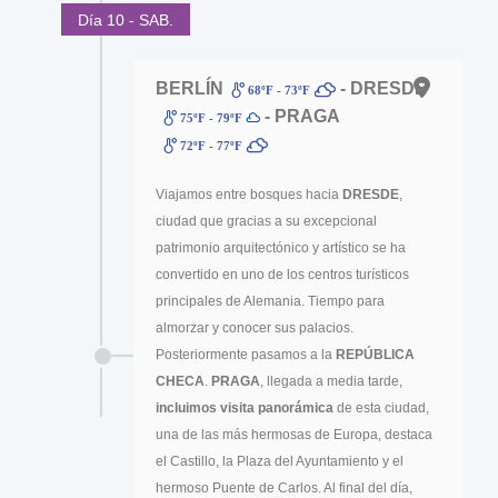
Día 10 - SAB.
BERLÍN
- DRESDE
68ºF - 73ºF
- PRAGA
75ºF - 79ºF
72ºF - 77ºF
Viajamos entre bosques hacia
DRESDE
,
ciudad que gracias a su excepcional
patrimonio arquitectónico y artístico se ha
convertido en uno de los centros turísticos
principales de Alemania. Tiempo para
almorzar y conocer sus palacios.
Posteriormente pasamos a la
REPÚBLICA
CHECA
.
PRAGA
, llegada a media tarde,
incluimos visita panorámica
de esta ciudad,
una de las más hermosas de Europa, destaca
el Castillo, la Plaza del Ayuntamiento y el
hermoso Puente de Carlos. Al final del día,