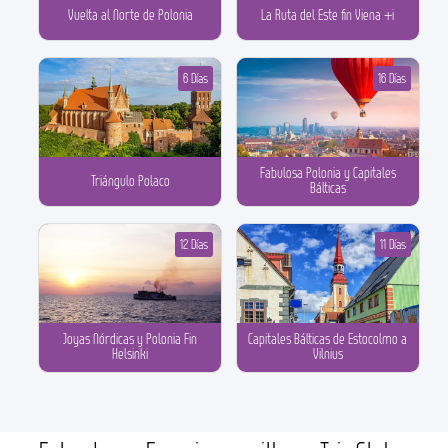
Vuelta al Norte de Polonia
La Ruta del Este fin Viena +i
6 Días
16 Días
Fabulosa Polonia y Capitales
Triángulo Polaco
Bálticas
12 Días
11 Días
Joyas Nórdicas y Polonia Fin
Capitales Bálticas de Estocolmo a
Helsinki
Vilnius