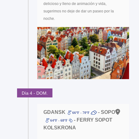
delicioso y lleno de animación y vida,
sugerimos no deje de dar un paseo por la
noche.
Día 4 - DOM.
GDANSK
- SOPOT
66ºF - 70ºF
- FERRY SOPOT
64ºF - 68ºF
KOLSKRONA