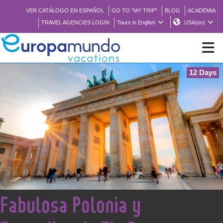
VER CATÁLOGO EN ESPAÑOL
GO TO "MY TRIP"
BLOG
ACADEMIA
TRAVEL AGENCIES LOGIN
Tours in English
USA(en)
12 Days
NEW
BROCHURE PDF
WHERE TO BUY
FEATURED
<
Fabulosa Polonia y
ABOUT US