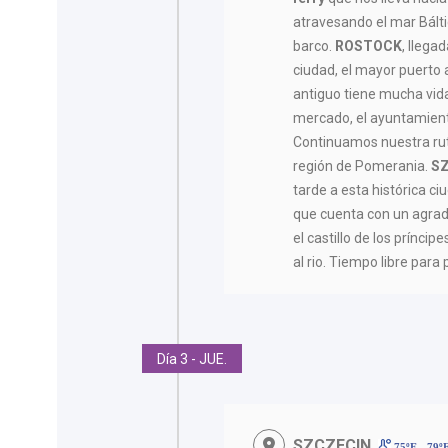
atravesando el mar Bált
barco.
ROSTOCK
, llega
ciudad, el mayor puerto 
antiguo tiene mucha vid
mercado, el ayuntamiento
Continuamos nuestra ruta
región de Pomerania.
S
tarde a esta histórica ciu
que cuenta con un agrad
el castillo de los prínci
al rio. Tiempo libre para 
Día 3 - JUE.
SZCZECIN
75ºF - 79º