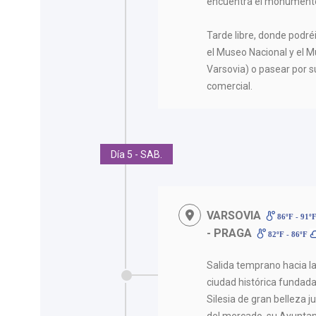
encuentra el monumento
Tarde libre, donde podr
el Museo Nacional y el 
Varsovia) o pasear por su
comercial.
Día 5 - SAB.
VARSOVIA
86ºF - 91º
- PRAGA
82ºF - 86ºF
Salida temprano hacia la 
ciudad histórica fundada 
Silesia de gran belleza j
del mercado, su Ayuntami