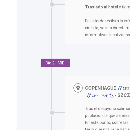
Traslado al hotel
y tiem
En la tarde recibirá la in
circuito, ya sea directam
informativos localizados 
Día 2 - MIE.
COPENHAGUE
73ºF 
- SZCZ
73ºF - 75ºF
Tras el desayuno salimo
población, la que se enc
En este punto, sobre l
ferry
que nos lleva haci