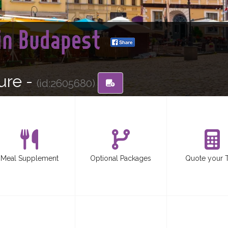
Fin Budapest
ure -
(id:2605680)
Meal Supplement
Optional Packages
Quote your 