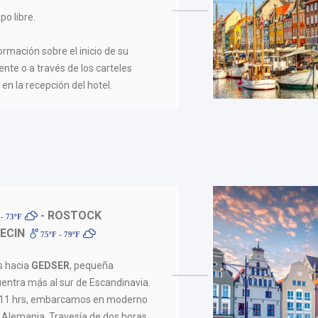
po libre.
formación sobre el inicio de su
ente o a través de los carteles
en la recepción del hotel.
- ROSTOCK
- 73ºF
ECIN
75ºF - 79ºF
s hacia
GEDSER
, pequeña
uentra más al sur de Escandinavia.
as 11 hrs, embarcamos en moderno
a Alemania. Travesía de dos horas