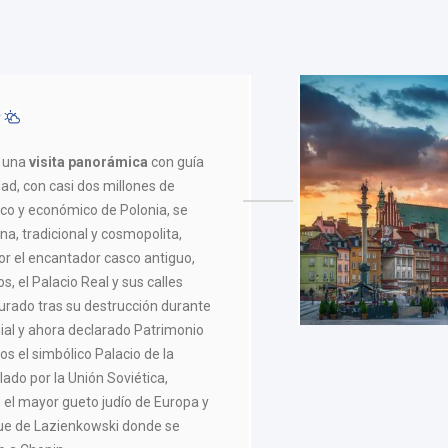
F
a una
visita panorámica
con guía
dad, con casi dos millones de
tico y económico de Polonia, se
a, tradicional y cosmopolita,
r el encantador casco antiguo,
os, el Palacio Real y sus calles
urado tras su destrucción durante
al y ahora declarado Patrimonio
s el simbólico Palacio de la
lado por la Unión Soviética,
 el mayor gueto judío de Europa y
ue de Lazienkowski donde se