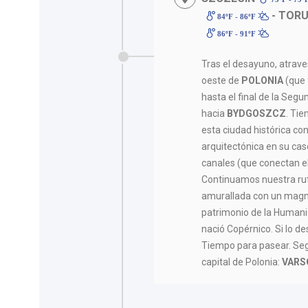
- TOR
84ºF - 86ºF
86ºF - 91ºF
Tras el desayuno, atrave
oeste de
POLONIA
(que
hasta el final de la Seg
hacia
BYDGOSZCZ
. Ti
esta ciudad histórica co
arquitectónica en su cas
canales (que conectan el 
Continuamos nuestra ru
amurallada con un magníf
patrimonio de la Humani
nació Copérnico. Si lo d
Tiempo para pasear. Seg
capital de Polonia:
VARS