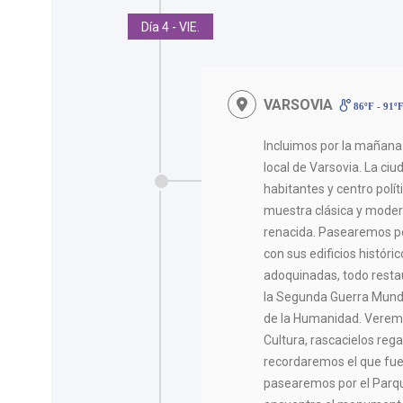
Día 4 - VIE.
VARSOVIA
86ºF - 91º
Incluimos por la mañan
local de Varsovia. La ciu
habitantes y centro polí
muestra clásica y modern
renacida. Pasearemos po
con sus edificios históric
adoquinadas, todo resta
la Segunda Guerra Mundi
de la Humanidad. Veremo
Cultura, rascacielos rega
recordaremos el que fue
pasearemos por el Parq