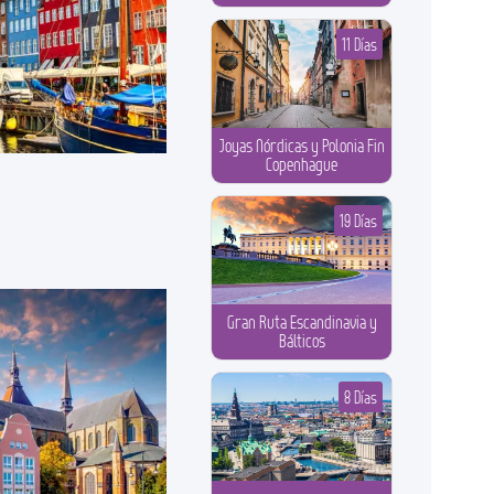
11 Días
Joyas Nórdicas y Polonia Fin
Copenhague
19 Días
Gran Ruta Escandinavia y
Bálticos
8 Días