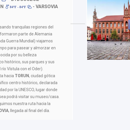
UN
- VARSOVIA
84ºF - 84ºF
sando tranquilas regiones del
 formaron parte de Alemania
unda Guerra Mundial) viajamos
empo para pasear y almorzar en
nocida por su belleza
co histórico, sus parques y sus
río Vístula con el Oder).
ta hacia
TORUN
, ciudad gótica
ico centro histórico, declarada
dad por la UNESCO, lugar donde
esea podrá visitar su museo/casa.
uimos nuestra ruta hacia la
OVIA
, llegada al final del día.