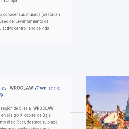
 a Chopin.
éis conocer sus museos (destacan
Museo del Levantamiento de
 activo centro lleno de vida
- WROCLAW
F
79ºF - 88ºF
región de Silesia ,
WROCLAW
,
en el siglo X, capital de Baja
unto al río Oder, destaca su plaza
ento de estilo gótico y sus