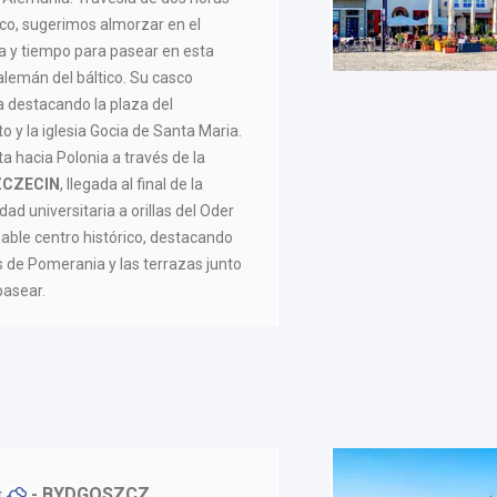
ico, sugerimos almorzar en el
da y tiempo para pasear en esta
alemán del báltico. Su casco
a destacando la plaza del
 y la iglesia Gocia de Santa Maria.
 hacia Polonia a través de la
ZCZECIN
, llegada al final de la
dad universitaria a orillas del Oder
able centro histórico, destacando
pes de Pomerania y las terrazas junto
pasear.
- BYDGOSZCZ
F