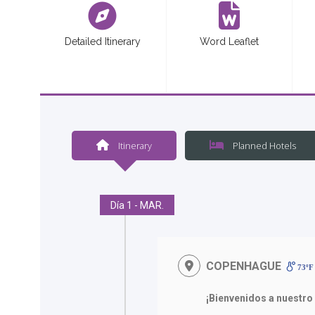
Detailed Itinerary
Word Leaflet
Itinerary
Planned Hotels
Día 1 - MAR.
COPENHAGUE
73ºF 
¡Bienvenidos a nuestro