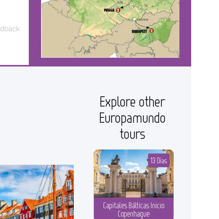
edback
Explore other
Europamundo
tours
13 Días
Capitales Bálticas Inicio
Copenhague