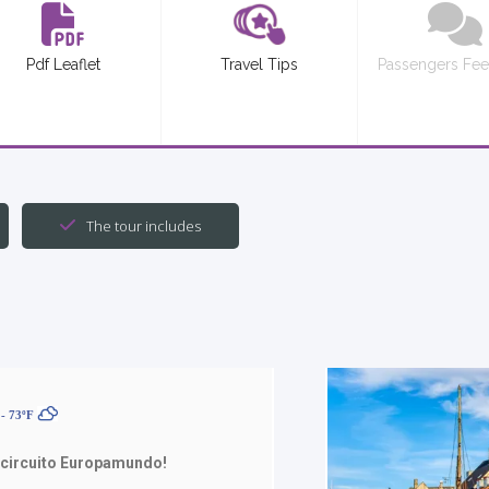
Pdf Leaflet
Travel Tips
Passengers Fe
The tour includes
- 73ºF
 circuito Europamundo!