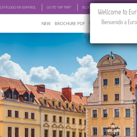
 CATÁLOGO EN ESPAÑOL
GO TO "MY TRIP"
BLOG
ACADEMIA
TRAV
Wellcome to Euro
Bienvenido a Euro
NEW
BROCHURE PDF
WHERE TO BUY
FEATU