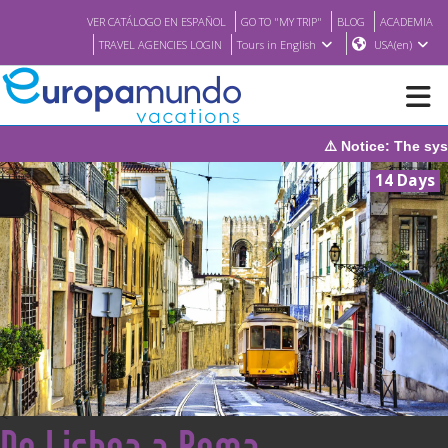
VER CATÁLOGO EN ESPAÑOL
GO TO "MY TRIP"
BLOG
ACADEMIA
TRAVEL AGENCIES LOGIN
Tours in English
USA(en)
⚠️ Notice: The system will be unde
NEW
14 Days
BROCHURE PDF
WHERE TO BUY
FEATURED
ABOUT US
<
De Lisboa a Roma