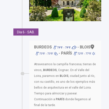
Día 6 - SAB.
BURDEOS
- BLOIS
79ºF - 79ºF
- PARÍS
75ºF - 75ºF
72ºF - 77ºF
Atravesamos la campiña francesa; tierras de
vinos,
BURDEOS
, Cognac. En el Valle del
Loira, paramos en
BLOIS
, ciudad junto al río,
con su castillo, es uno de los ejemplos más
bellos de arquitectura en el valle del Loira.
Tiempo para almorzar y pasear.
Continuación a
PARÍS
donde llegamos al
final de la tarde.