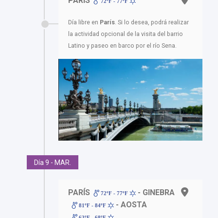
PARÍS
72ºF - 77ºF
Día libre en
París
. Si lo desea, podrá realizar
la actividad opcional de la visita del barrio
Latino y paseo en barco por el río Sena.
Día 9 - MAR.
PARÍS
- GINEBRA
72ºF - 77ºF
- AOSTA
81ºF - 84ºF
63ºF - 68ºF