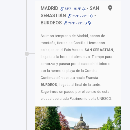
MADRID
- SAN
88ºF - 91ºF
SEBASTIÁN
-
75ºF - 79ºF
BURDEOS
79ºF - 79ºF
Salimos temprano de Madrid, pasos de
montaña, tierras de Castilla. Hermosos
paisajes en el País Vasco.
SAN SEBASTIÁN
,
llegada a la hora del almuerzo. Tiempo para
almorzar y pasear por el casco histórico o
por la hermosa playa de la Concha.
Continuación de ruta hacia
Francia
.
BURDEOS
, llegada al final de la tarde.
Sugerimos un paseo por el centro de esta
ciudad declarada Patrimonio de la UNESCO.