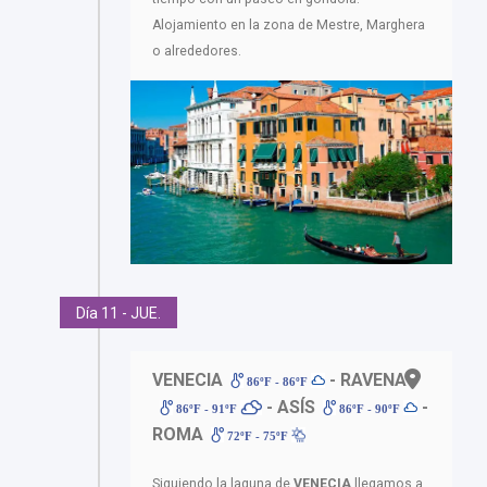
Alojamiento en la zona de Mestre, Marghera
o alrededores.
Día 11 - JUE.
VENECIA
- RAVENA
86ºF - 86ºF
- ASÍS
-
86ºF - 91ºF
86ºF - 90ºF
ROMA
72ºF - 75ºF
Siguiendo la laguna de
VENECIA
llegamos a