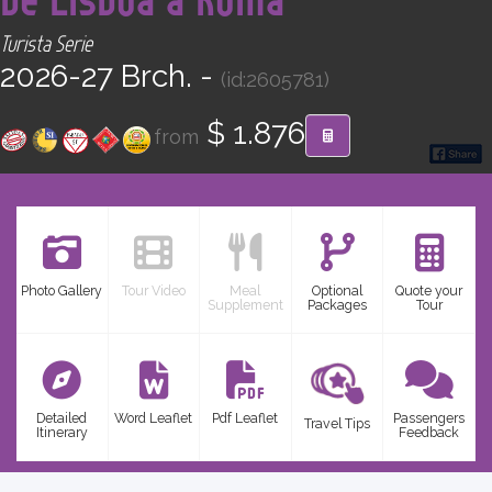
CONTACT
Turista Serie
2026-27 Brch. -
(id:2605781)
Find your Tour
$ 1.876
from
Photo Gallery
Tour Video
Meal
Optional
Quote your
Supplement
Packages
Tour
Detailed
Word Leaflet
Pdf Leaflet
Passengers
Travel Tips
Itinerary
Feedback