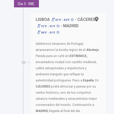
Día 3 - MIE.
LISBOA
- CÁCERES
81ºF - 84ºF
- MADRID
91ºF - 91ºF
88ºF - 91ºF
Saldremos temprano de Portugal,
atravesamos la bonita region de el
Alentejo
.
Parada para un café en
ESTREMOZ,
encantadora ciudad con castillo medieval,
calles adoquinadas y arquitectura y
ambiente tranquilo que reflejan la
autenticidad portuguesa. Paso a
España
. En
CÁCERES
podrá almorzar y pasear por su
centro histórico, uno de los conjuntos
urbanos medievales y renacentistas mejor
conservados del mundo. Continuación a
MADRID,
llegada al final del día.