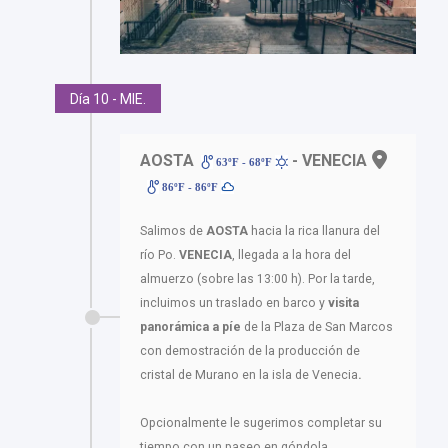
Día 10 - MIE.
AOSTA
- VENECIA
63ºF - 68ºF
86ºF - 86ºF
Salimos de
AOSTA
hacia la rica llanura del
río Po.
VENECIA
, llegada a la hora del
almuerzo (sobre las 13:00 h). Por la tarde,
incluimos un traslado en barco y
visita
panorámica a píe
de la Plaza de San Marcos
con demostración de la producción de
cristal de Murano en la isla de Venecia
.
Opcionalmente le sugerimos completar su
tiempo con un paseo en góndola.