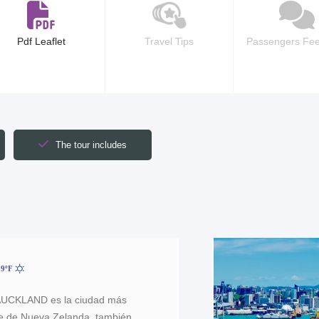
Pdf Leaflet
Travel Tips
Passengers Fe
The tour includes
39ºF
 AUCKLAND es la ciudad más
te de Nueva Zelanda, también