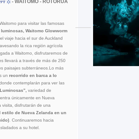
- WAITOMO - ROTORUA
39ºF
Waitomo para visitar las famosas
s luminosas, Waitomo
Glowworm
 viaje hacia el sur de Auckland
ravesando la rica región agrícola
legada a Waitomo, disfrutaremos de
es llevará a través de más de 250
es paisajes subterráneos.Lo más
es un
recorrido en barca a lo
 donde contemplarán para ver las
 Luminosas”,
variedad de
uentra únicamente en Nueva
 visita, disfrutarán de una
l estilo de Nueva Zelanda en un
uido)
. Continuaremos hacia
sladados a su hotel.