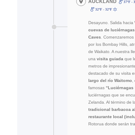
AUCKLAND
37ºF - 
32ºF - 32ºF
Desayuno. Salida hacia 
cuevas de luciérnaga
Caves
. Comenzaremos el
por los Bombay Hills, at
de Waikato. A nuestra l
una
visita guiada
que l
metros de impresionant
destacado de su visita 
largo del río Waitomo
,
famosas
“Luciérnagas
luciérnagas que se enc
Zelanda. Al término de la
tradicional barbacoa a
restaurante local (incl
Rotorua donde serán tra