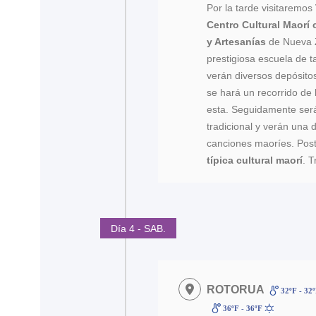
Por la tarde visitaremos
Centro Cultural Maorí 
y Artesanías
de Nueva 
prestigiosa escuela de 
verán diversos depósitos 
se hará un recorrido de
esta. Seguidamente ser
tradicional y verán una
canciones maoríes. Post
típica cultural maorí
. 
Día 4 - SAB.
ROTORUA
32ºF - 32
36ºF - 36ºF