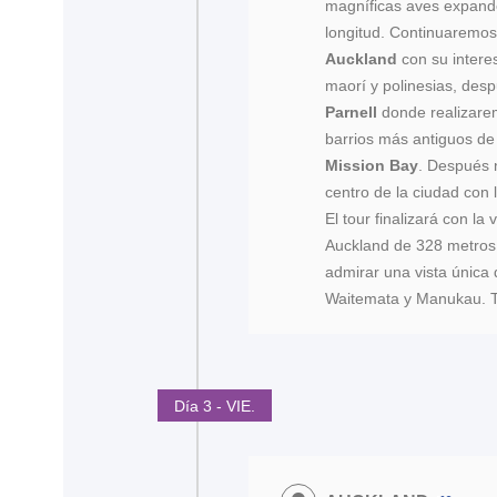
magníficas aves expand
longitud. Continuaremos 
Auckland
con su intere
maorí y polinesias, des
Parnell
donde realizare
barrios más antiguos d
Mission Bay
. Después 
centro de la ciudad con l
El tour finalizará con la v
Auckland de 328 metros 
admirar una vista única 
Waitemata y Manukau. Tr
Día 3 - VIE.