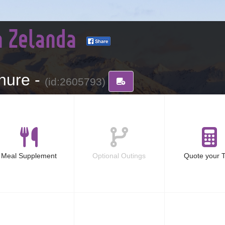
a Zelanda
hure -
(id:2605793)
Meal Supplement
Optional Outings
Quote your T