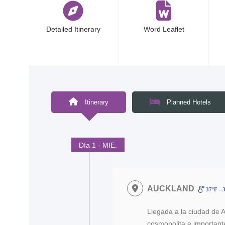
Detailed Itinerary
Word Leaflet
<
Itinerary
Planned Hotels
Día 1 - MIE.
AUCKLAND
37ºF - 
Llegada a la ciudad de
cosmopolita e importan