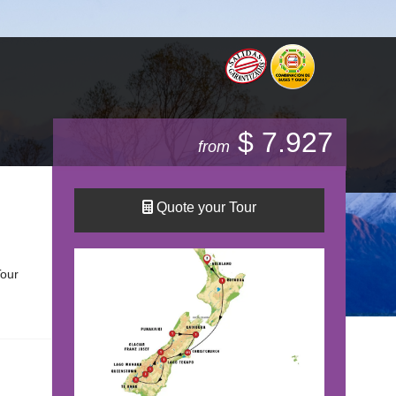
$ 7.927
from
Quote your Tour
our