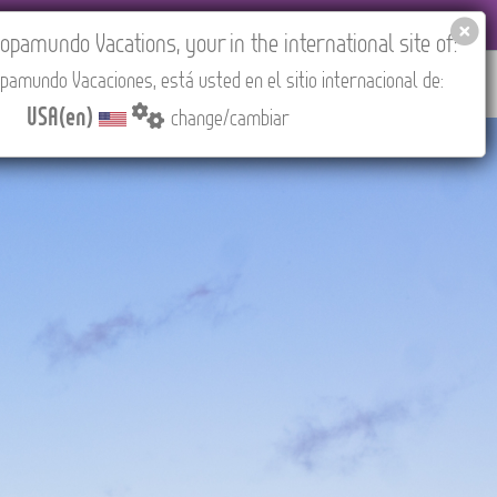
 AGENCIES LOGIN
Tours in English
USA(en)
pamundo Vacations, your in the international site of:
pamundo Vacaciones, está usted en el sitio internacional de:
RED
ABOUT US
CONTACT
Find your Tour
USA(en)
change/cambiar