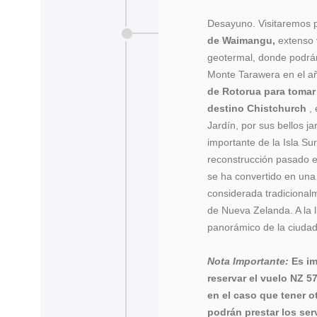
Desayuno. Visitaremos
de Waimangu,
extenso 
geotermal, donde podrán 
Monte Tarawera en el a
de Rotorua para tomar
destino Chistchurch
,
Jardín, por sus bellos j
importante de la Isla Su
reconstrucción pasado e
se ha convertido en una 
considerada tradicional
de Nueva Zelanda. A la l
panorámico de la ciudad.
Nota Importante:
Es im
reservar el vuelo NZ 57
en el caso que tener o
podrán prestar los ser