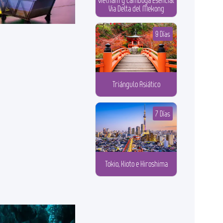
Vietnam y Camboya Esencial
Via Delta del Mekong
9 Días
Triángulo Asiático
7 Días
Tokio, Kioto e Hiroshima