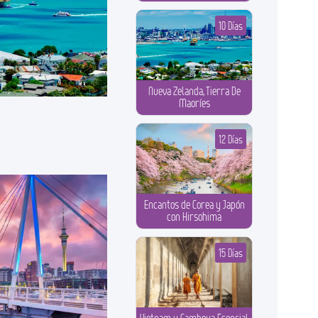
10 Días
Nueva Zelanda, Tierra De
Maoríes
12 Días
Encantos de Corea y Japón
con Hirsohima
15 Días