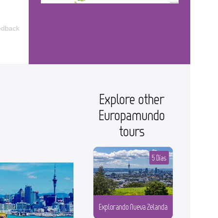
edback
Explore other
Europamundo
tours
5 Días
Explorando Nueva Zelanda