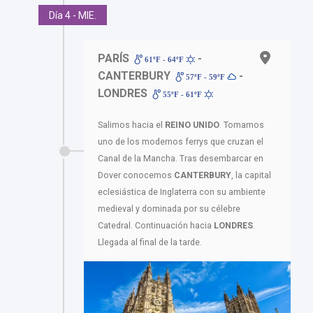
Día 4 - MIE.
PARÍS
-
61ºF - 64ºF
CANTERBURY
-
57ºF - 59ºF
LONDRES
55ºF - 61ºF
Salimos hacia el
REINO UNIDO
. Tomamos
uno de los modernos ferrys que cruzan el
Canal de la Mancha. Tras desembarcar en
Dover conocemos
CANTERBURY
, la capital
eclesiástica de Inglaterra con su ambiente
medieval y dominada por su célebre
Catedral. Continuación hacia
LONDRES
.
Llegada al final de la tarde.