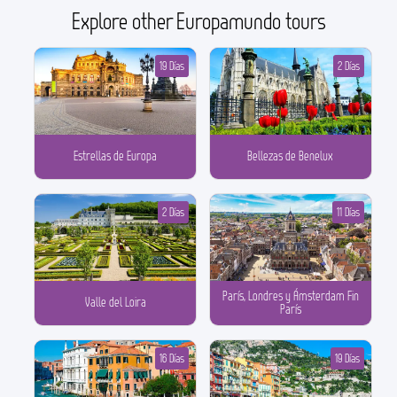
Explore other Europamundo tours
19 Días
2 Días
Estrellas de Europa
Bellezas de Benelux
2 Días
11 Días
París, Londres y Ámsterdam Fin
Valle del Loira
París
16 Días
19 Días