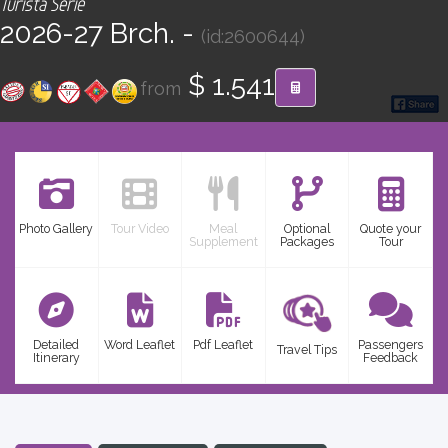
Turista Serie
CONTACT
2026-27 Brch. -
(id:2600644)
Find your Tour
$ 1.541
from
Photo Gallery
Tour Video
Meal
Optional
Quote your
Supplement
Packages
Tour
Detailed
Word Leaflet
Pdf Leaflet
Passengers
Travel Tips
Itinerary
Feedback