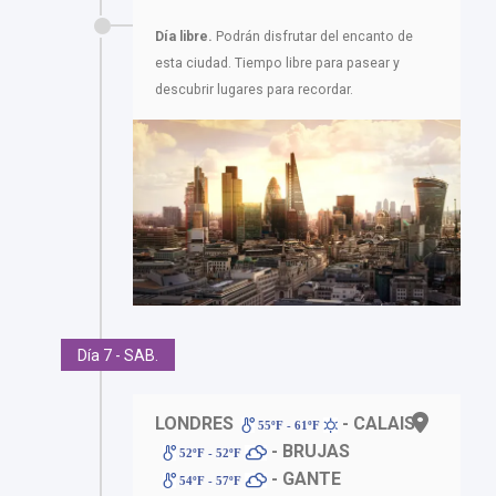
Día libre.
Podrán disfrutar del encanto de
esta ciudad. Tiempo libre para pasear y
descubrir lugares para recordar.
Día 7 - SAB.
LONDRES
- CALAIS
55ºF - 61ºF
- BRUJAS
52ºF - 52ºF
- GANTE
54ºF - 57ºF