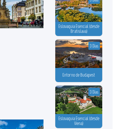
Eslovaquia Esencial (desde
Bratislava)
3 Días
Entorno de Budapest
3 Días
Eslovaquia Esencial (desde
Viena)