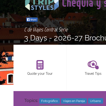
Chequia y 
C de Viajes Central Serie
3 Days -
2026-27 Broch
Quote your Tour
Travel Tips
<
Topics:
Fotográfico
Viajes en Pareja
Urbano