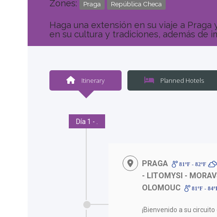
Zones:
Praga
República Checa
Haga una extensión en su viaje a Praga
en su cultura y tradiciones, además de 
Itinerary
Planned Hotels
Día 1 - .
PRAGA
81ºF - 82ºF
- LITOMYSI - MORA
OLOMOUC
81ºF - 84
¡Bienvenido a su circuit