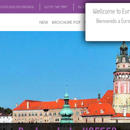
 CATÁLOGO EN ESPAÑOL
GO TO "MY TRIP"
BLOG
ACADEMIA
TRAV
Wellcome to Euro
Bienvenido a Euro
NEW
BROCHURE PDF
WHERE TO BUY
FEATU