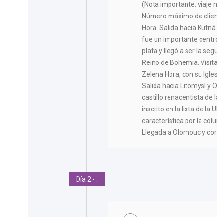
(Nota importante: viaje 
Número máximo de client
Hora. Salida hacia Kutná
fue un importante centr
plata y llegó a ser la s
Reino de Bohemia. Visit
Zelena Hora, con su Igl
Salida hacia Litomysl y
castillo renacentista de 
inscrito en la lista de 
característica por la col
Llegada a Olomouc y cort
Día 2 - .