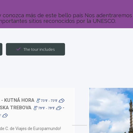
 y conozca más de este bello país Nos adentraremo
importantes sitios reconocidos por la UNESCO.
The tour includes
- KUTNÁ HORA
75ºF - 75ºF
VSKA TREBOVA
-
79ºF - 79ºF
ºF
o de C. de Viajes de Europamundo!