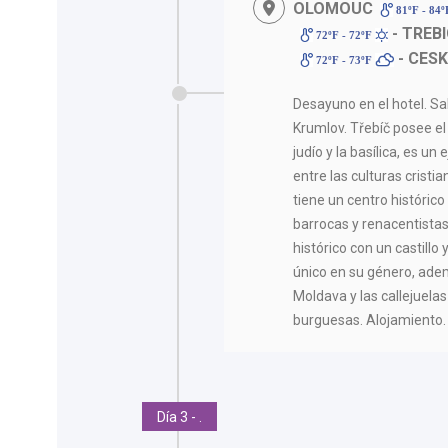
OLOMOUC
81ºF - 84
- TREBI
72ºF - 72ºF
- CES
72ºF - 73ºF
Desayuno en el hotel. Sal
Krumlov. Třebíč posee el
judío y la basílica, es u
entre las culturas cristia
tiene un centro históric
barrocas y renacentista
histórico con un castillo
único en su género, ade
Moldava y las callejuela
burguesas. Alojamiento.
Día 3 - .