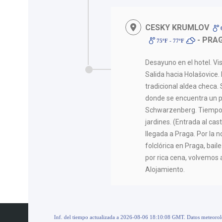
CESKY KRUMLOV
6
- PRA
75ºF - 77ºF
Desayuno en el hotel. Vi
Salida hacia Holašovice.
tradicional aldea checa
donde se encuentra un pa
Schwarzenberg. Tiempo pa
jardines. (Entrada al casti
llegada a Praga. Por la 
folclórica en Praga, bai
por rica cena, volvemos 
Alojamiento.
Inf. del tiempo actualizada a 2026-08-06 18:10:08 GMT. Datos meteoro