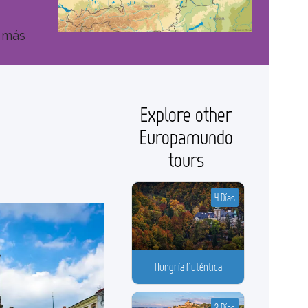
s más
Explore other
Europamundo
tours
4 Días
Hungría Auténtica
3 Días