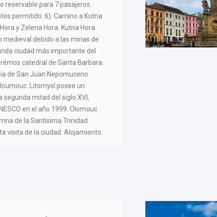
no reservable para 7 pasajeros.
es permitido: 6). Camino a Kutna
 Hora y Zelena Hora. Kutna Hora
o medieval debido a las minas de
egunda ciudad más importante del
arémos catedral de Santa Barbara.
esia de San Juan Nepomuceno.
 Oloumouc. Litomysl posee un
la segunda mitad del siglo XVI,
la UNESCO en el año 1999. Olomouc
umna de la Santísima Trinidad.
a visita de la ciudad. Alojamiento.