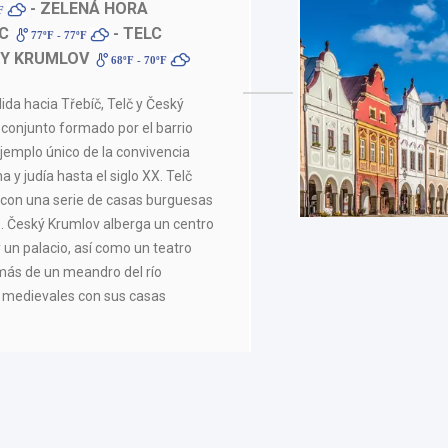
- ZELENÁ HORA
ºF
C
- TELC
77ºF - 77ºF
KY KRUMLOV
68ºF - 70ºF
ida hacia Třebíč, Telč y Český
 conjunto formado por el barrio
n ejemplo único de la convivencia
na y judía hasta el siglo XX. Telč
o con una serie de casas burguesas
s. Český Krumlov alberga un centro
 y un palacio, así como un teatro
más de un meandro del río
s medievales con sus casas