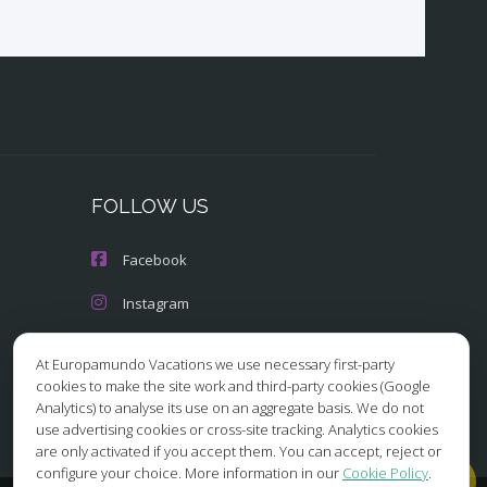
FOLLOW US
Facebook
Instagram
X/Twitter
At Europamundo Vacations we use necessary first-party
cookies to make the site work and third-party cookies (Google
Youtube
Analytics) to analyse its use on an aggregate basis. We do not
use advertising cookies or cross-site tracking. Analytics cookies
are only activated if you accept them. You can accept, reject or
configure your choice. More information in our
Cookie Policy
.