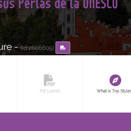
sus Perlas de la UNESCO
ure -
(id:2606605)
Pdf Leaflet
What is Trip Style