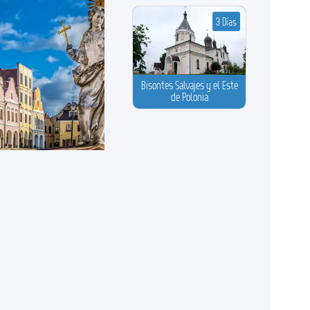
3 Días
Bisontes Salvajes y el Este
de Polonia