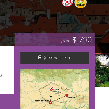
$ 790
from
Quote your Tour
s?