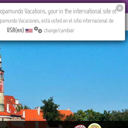
EL AGENCIES LOGIN
Tours in English
USA(en)
pamundo Vacations, your in the international site of:
pamundo Vacaciones, está usted en el sitio internacional de:
RED
ABOUT US
CONTACT
Find your Tour
USA(en)
change/cambiar