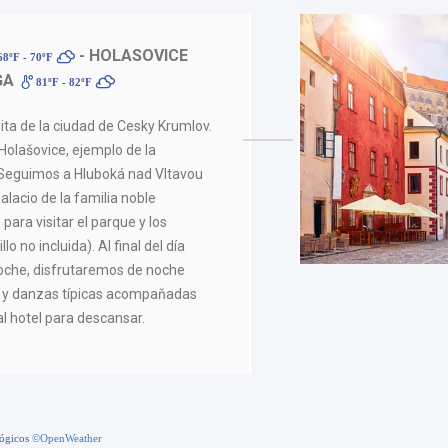
- HOLASOVICE
8ºF - 70ºF
GA
81ºF - 82ºF
sita de la ciudad de Cesky Krumlov.
 Holašovice, ejemplo de la
. Seguimos a Hluboká nad Vltavou
lacio de la familia noble
ra visitar el parque y los
llo no incluida). Al final del día
noche, disfrutaremos de noche
le y danzas típicas acompaňadas
al hotel para descansar.
lógicos
©OpenWeather