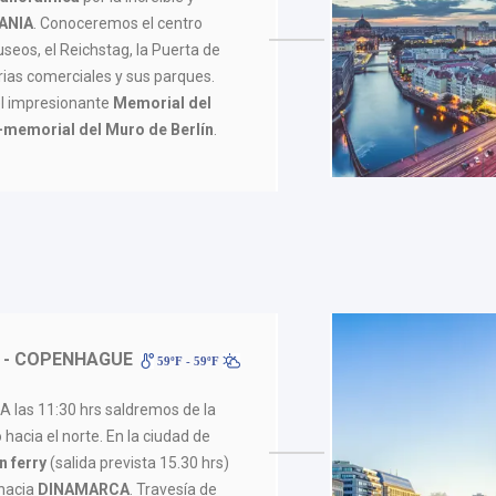
ANIA
. Conoceremos el centro
museos, el Reichstag, la Puerta de
ias comerciales y sus parques.
l impresionante
Memorial del
-memorial del Muro de Berlín
.
- COPENHAGUE
59ºF - 59ºF
. A las 11:30 hrs saldremos de la
hacia el norte. En la ciudad de
 ferry
(salida prevista 15.30 hrs)
 hacia
DINAMARCA
. Travesía de