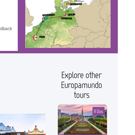
edback
Explore other
Europamundo
tours
8 Días