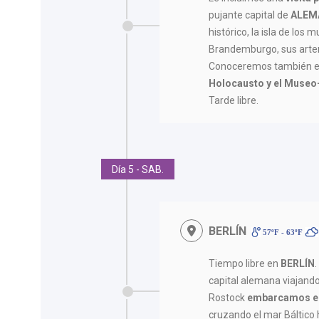
pujante capital de
ALEM
histórico, la isla de los 
Brandemburgo, sus arter
Conoceremos también e
Holocausto y el Museo
Tarde libre.
Día 5 - SAB.
BERLÍN
57ºF - 63ºF
Tiempo libre en
BERLÍN
capital alemana viajando 
Rostock
embarcamos en
cruzando el mar Báltico