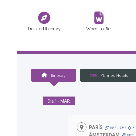
<
Detailed Itinerary
Word Leaflet
Itinerary
Planned Hotels
Día 1 - MAR.
PARÍS
-
66ºF - 72ºF
ÁMSTERDAM
59ºF -