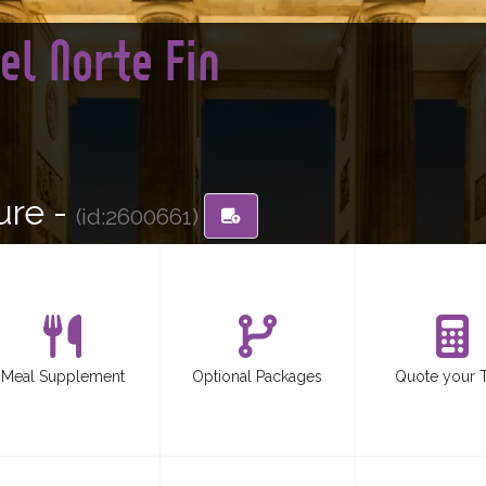
el Norte Fin
ure -
(id:2600661)
Meal Supplement
Optional Packages
Quote your 