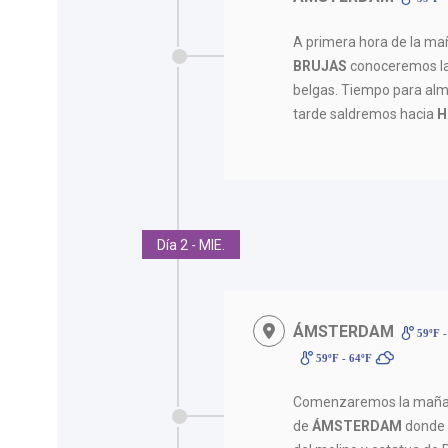
A primera hora de la m
BRUJAS
conoceremos la
belgas. Tiempo para alm
tarde saldremos hacia
H
Día 2 - MIE.
ÁMSTERDAM
59ºF -
59ºF - 64ºF
Comenzaremos la maña
de
ÁMSTERDAM
donde 