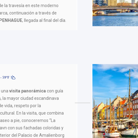
 de la travesía en este moderno
rca, continuación a través de
PENHAGUE
, llegada al final del día.
- 59ºF
s una
visita panorámica
con guía
sa, la mayor ciudad escandinava
e vida, respeto por la
 cultural. En la visita, que combina
paseo a pie, conoceremos “La
yhavn con sus fachadas coloridas y
terior del Palacio de Amalienborg