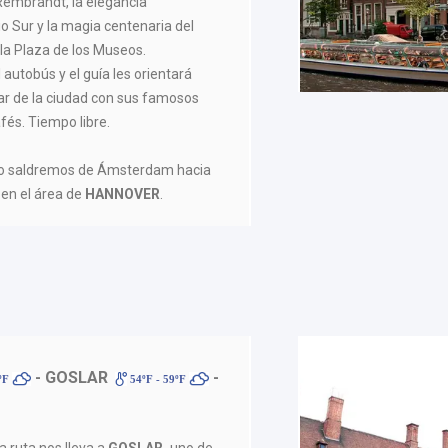
Rembrandt, la elegancia
o Sur y la magia centenaria del
la Plaza de los Museos.
autobús y el guía les orientará
ar de la ciudad con sus famosos
fés. Tiempo libre.
rzo saldremos de Ámsterdam hacia
 en el área de
HANNOVER
.
- GOSLAR
-
4ºF
54ºF - 59ºF
a ruta nos lleva a
GOSLAR,
uno de