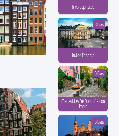
Tres Capitales
8 Días
Dulce Francia
6 Días
Maravillas De Borgoña con
París
15 Días