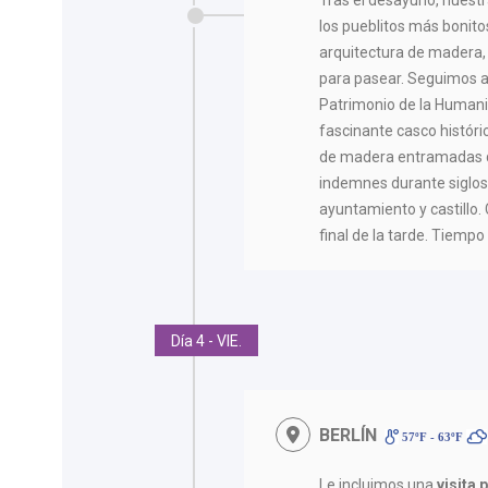
los pueblitos más bonit
arquitectura de madera,
para pasear. Seguimos 
Patrimonio de la Humani
fascinante casco histór
de madera entramadas qu
indemnes durante siglo
ayuntamiento y castillo.
final de la tarde. Tiempo 
Día 4 - VIE.
BERLÍN
57ºF - 63ºF
Le incluimos una
visita