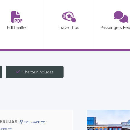
Pdf Leaflet
Travel Tips
Passengers Fe
The tour includes
 BRUJAS
-
57ºF - 64ºF
 63ºF