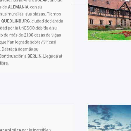
os de
ALEMANIA
, con su
 sus murallas, sus plazas. Tiempo
a
QUEDLINBURG
, ciudad declarada
dad por la UNESCO debido a su
ico de más de 2100 casas de vigas
e han logrado sobrevivir casi
s. Destaca además su
 Continuación a
BERLIN
. Llegada al
libre.
 panorámica
por la increíble y