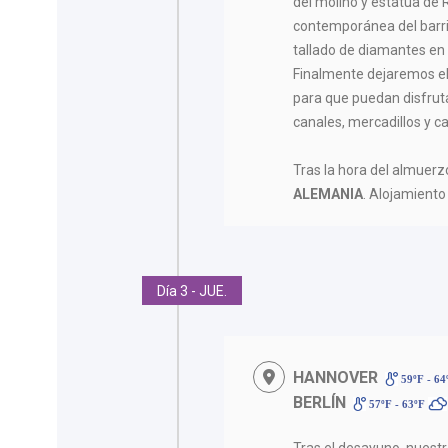
del molino y estatua de 
contemporánea del barri
tallado de diamantes en 
Finalmente dejaremos el 
para que puedan disfrut
canales, mercadillos y ca
Tras la hora del almue
ALEMANIA
. Alojamiento
Día 3 - JUE.
HANNOVER
59ºF - 6
BERLÍN
57ºF - 63ºF
Tras el desayuno, nuestr