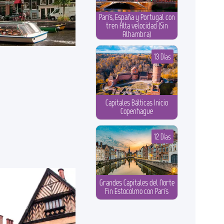
París, España y Portugal con
tren Alta velocidad (Sin
Alhambra)
13 Días
Capitales Bálticas Inicio
Copenhague
12 Días
Grandes Capitales del Norte
Fin Estocolmo con París