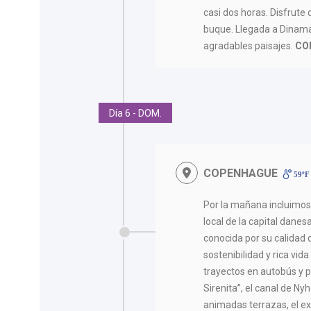
casi dos horas. Disfrute
buque. Llegada a Dinama
agradables paisajes.
CO
Día 6 - DOM.
COPENHAGUE
59ºF 
Por la mañana incluimo
local de la capital dane
conocida por su calidad d
sostenibilidad y rica vida
trayectos en autobús y 
Sirenita”, el canal de N
animadas terrazas, el ex