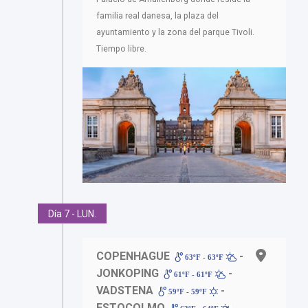
familia real danesa, la plaza del
ayuntamiento y la zona del parque Tivoli.
Tiempo libre.
Día 7 - LUN.
COPENHAGUE
-
63ºF - 63ºF
JONKOPING
-
61ºF - 61ºF
VADSTENA
-
59ºF - 59ºF
ESTOCOLMO