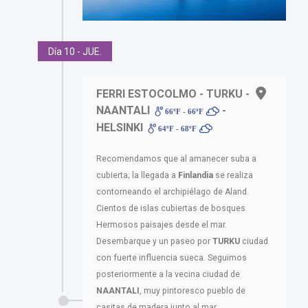
Día 10 - JUE.
FERRI ESTOCOLMO - TURKU -
NAANTALI
-
66ºF - 66ºF
HELSINKI
64ºF - 68ºF
Recomendamos que al amanecer suba a
cubierta; la llegada a
Finlandia
se realiza
contorneando el archipiélago de Aland.
Cientos de islas cubiertas de bosques.
Hermosos paisajes desde el mar.
Desembarque y un paseo por
TURKU
ciudad
con fuerte influencia sueca. Seguimos
posteriormente a la vecina ciudad de
NAANTALI
, muy pintoresco pueblo de
casitas de madera junto al mar.