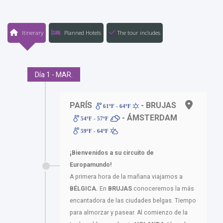
Itinerary
Planned Hotels
The tour includes
Día 1 - MAR.
PARÍS
- BRUJAS
61ºF - 64ºF
- ÁMSTERDAM
54ºF - 57ºF
59ºF - 64ºF
¡Bienvenidos a su circuito de
Europamundo!
A primera hora de la mañana viajamos a
BÉLGICA.
En
BRUJAS
conoceremos la más
encantadora de las ciudades belgas. Tiempo
para almorzar y pasear. Al comienzo de la