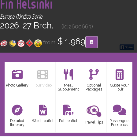
Fin Helsinki
CONTACT
Europa Nórdica Serie
Find your Tour
2026-27 Brch. -
(id:2600663)
$ 1.969
from
Photo Gallery
Tour Video
Meal
Optional
Quote your
Supplement
Packages
Tour
Detailed
Word Leaflet
Pdf Leaflet
Passengers
Travel Tips
Itinerary
Feedback