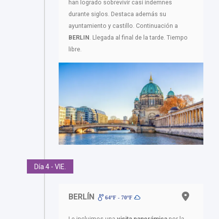
han logrado sobrevivir casi indemnes
durante siglos. Destaca además su
ayuntamiento y castillo. Continuación a
BERLIN
. Llegada al final de la tarde. Tiempo
libre.
Día 4 - VIE.
BERLÍN
64ºF - 70ºF
Le incluimos una
visita panorámica
por la