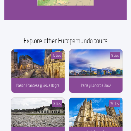
Explore other Europamundo tours
15 Días
9 Días
Pasión Francesa y Selva Negra
París y Londres Slow
8 Días
14 Días