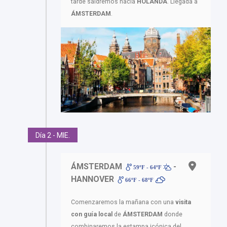
tarde saldremos hacia
HOLANDA
. Llegada a
ÁMSTERDAM
.
Día 2 - MIE.
ÁMSTERDAM
-
59ºF - 64ºF
HANNOVER
66ºF - 68ºF
Comenzaremos la mañana con una
visita
con guía local
de
ÁMSTERDAM
donde
combinaremos la estampa icónica del