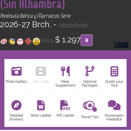
(Sin Alhambra)
CONTACT
Península Ibérica y Marruecos Serie
Find your Tour
2026-27 Brch. -
(id:2606746)
$ 1.297
from
Photo Gallery
Tour Video
Meal
Optional
Quote your
Supplement
Packages
Tour
Detailed
Word Leaflet
Pdf Leaflet
Passengers
Travel Tips
Itinerary
Feedback