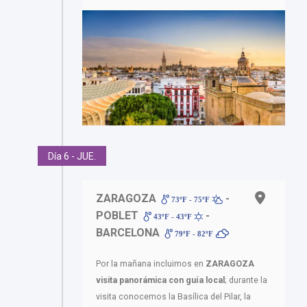
Día 6 - JUE.
ZARAGOZA
-
73ºF - 75ºF
POBLET
-
43ºF - 43ºF
BARCELONA
79ºF - 82ºF
Por la mañana incluimos en
ZARAGOZA
visita panorámica con guía local
; durante la
visita conocemos la Basílica del Pilar, la