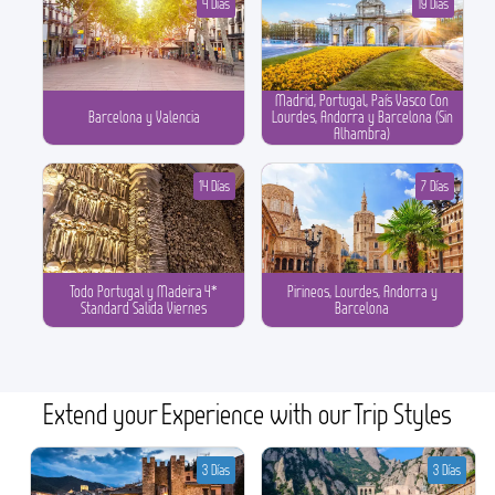
4 Días
19 Días
Madrid, Portugal, País Vasco Con
Barcelona y Valencia
Lourdes, Andorra y Barcelona (Sin
Alhambra)
14 Días
7 Días
Todo Portugal y Madeira 4*
Pirineos, Lourdes, Andorra y
Standard Salida Viernes
Barcelona
Extend your Experience with our Trip Styles
3 Días
3 Días