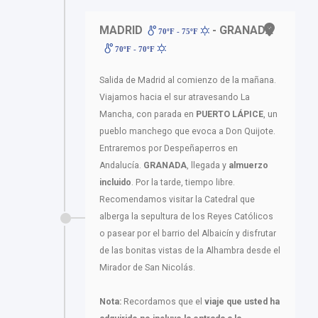
MADRID
- GRANADA
70ºF - 75ºF
70ºF - 70ºF
Salida de Madrid al comienzo de la mañana.
Viajamos hacia el sur atravesando La
Mancha, con parada en
PUERTO LÁPICE
, un
pueblo manchego que evoca a Don Quijote.
Entraremos por Despeñaperros en
Andalucía.
GRANADA
, llegada y
almuerzo
incluido
. Por la tarde, tiempo libre.
Recomendamos visitar la Catedral que
alberga la sepultura de los Reyes Católicos
o pasear por el barrio del Albaicín y disfrutar
de las bonitas vistas de la Alhambra desde el
Mirador de San Nicolás.
Nota:
Recordamos que el
viaje que usted ha