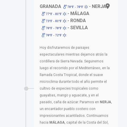
GRANADA
- NERJA
70ºF - 70ºF
- MÁLAGA
77ºF - 81ºF
- RONDA
73ºF - 81ºF
- SEVILLA
70ºF - 70ºF
70ºF - 72ºF
Hoy disfrutaremos de paisajes
espectaculares mientras dejamos atrás la
cordillera de Sierra Nevada. Seguiremos
luego el recorrido por el Mediterráneo, en la
llamada Costa Tropical, donde el suave
microclima durante todo el año permite el
cultivo de especies tropicales como
guayabas, mango y aguacate, y en el
pasado, caña de azúcar. Paramos en
NERJA
,
un encantador pueblo costero con
impresionantes acantilados. Continuamos
hacia
MÁLAGA
, capital de la Costa del Sol,