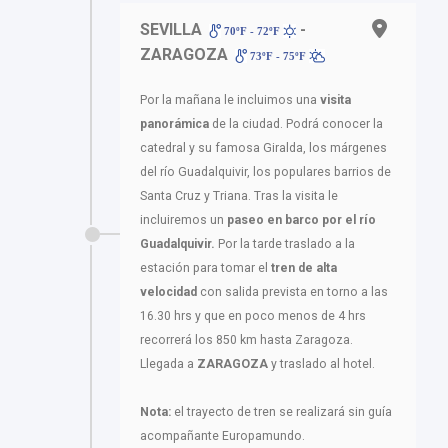
SEVILLA
-
70ºF - 72ºF
ZARAGOZA
73ºF - 75ºF
Por la mañana le incluimos una
visita
panorámica
de la ciudad. Podrá conocer la
catedral y su famosa Giralda, los márgenes
del río Guadalquivir, los populares barrios de
Santa Cruz y Triana. Tras la visita le
incluiremos un
paseo en barco por el río
Guadalquivir.
Por la tarde traslado a la
estación para tomar el
tren de alta
velocidad
con salida prevista en torno a las
16.30 hrs y que en poco menos de 4 hrs
recorrerá los 850 km hasta Zaragoza.
Llegada a
ZARAGOZA
y traslado al hotel.
Nota:
el trayecto de tren se realizará sin guía
acompañante Europamundo.