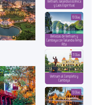
Vietnam, Tailandia Escénica
y Laos Espiritual
13 Días
Bellezas de Vietnam y
Camboya con Tailandia Temp.
Alta
11 Días
Vietnam al Completo y
Camboya
13 Días