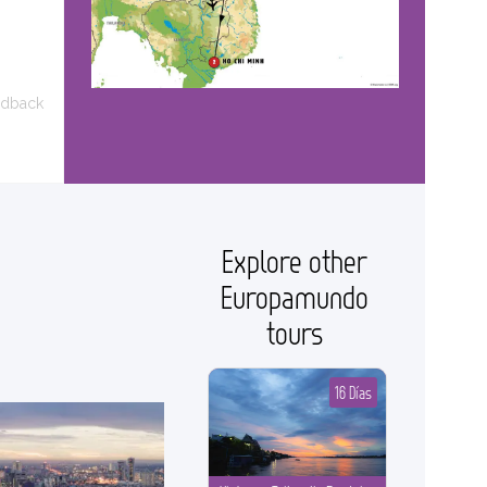
edback
Explore other
Europamundo
tours
16 Días