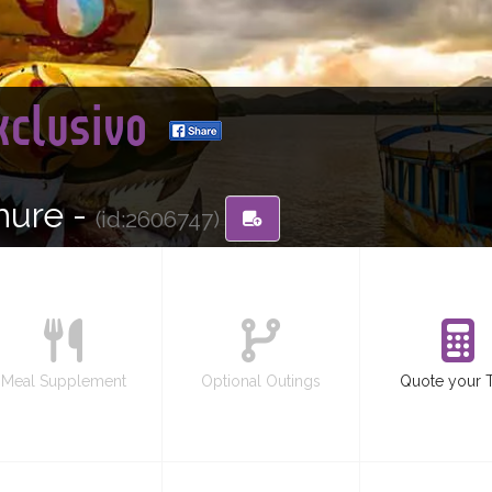
xclusivo
hure -
(id:2606747)
Meal Supplement
Optional Outings
Quote your 