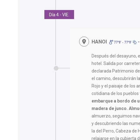
Día 4 - VIE.
HANOI
-
77ºF - 77ºF
Después del desayuno, en
hotel. Salida por carrete
declarada Patrimonio de
el camino, descubrirán las
Rojo y el paisaje de los 
cotidiana de los pueblos
embarque a bordo de un
madera de junco. Almue
almuerzo, seguimos nave
y descubriendo las numer
la del Perro, Cabeza de 
relajarse en la cubierta d