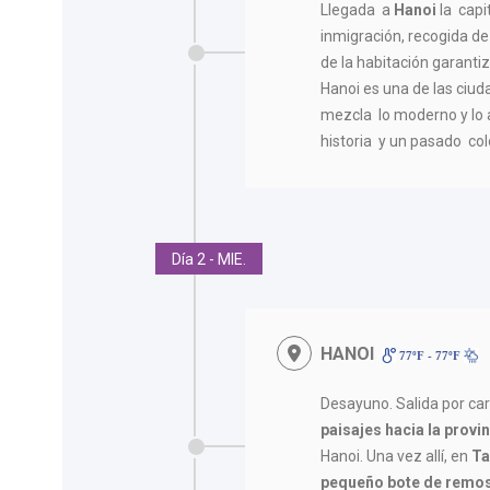
Llegada a
Hanoi
la capi
inmigración, recogida de
de la habitación garantiz
Hanoi es una de las ciu
mezcla lo moderno y lo 
historia y un pasado col
Día 2 - MIE.
HANOI
77ºF - 77ºF
Desayuno. Salida por ca
paisajes hacia la provi
Hanoi. Una vez allí, en
Ta
pequeño bote de remos 