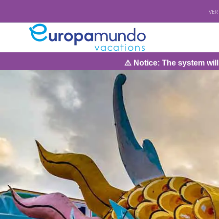
VER
⚠️ Notice: The system will be under maintenanc