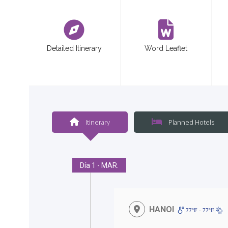
<
Detailed Itinerary
Word Leaflet
Itinerary
Planned Hotels
Día 1 - MAR.
HANOI
77ºF - 77ºF