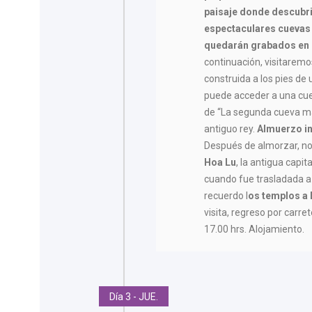
paisaje donde descubri
espectaculares cuevas 
quedarán grabados en la
continuación, visitarem
construida a los pies de
puede acceder a una cuev
de “La segunda cueva m
antiguo rey.
Almuerzo in
Después de almorzar, no
Hoa Lu
, la antigua capi
cuando fue trasladada 
recuerdo l
os templos a 
visita, regreso por carre
17.00 hrs. Alojamiento.
Día 3 - JUE.