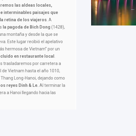
remos las aldeas locales,
e interminables paisajes que
 retina de los viajeros
. A
os
la pagoda de Bich Dong
(1428),
 una montaña y desde la que se
a. Este lugar recibió el apelativo
ás hermosa de Vietnam” por un
cluido en restaurante local
.
s trasladaremos por carretera a
tal de Vietnam hasta el año 1010,
a Thang Long-Hanoi, dejando como
los reyes Dinh & Le.
Al terminar la
tera a Hanoi llegando hacia las