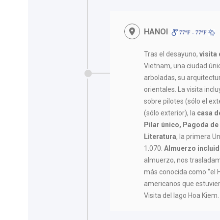
HANOI
77ºF - 77ºF
Tras el desayuno,
visita
Vietnam, una ciudad úni
arboladas, su arquitectu
orientales. La visita inc
sobre pilotes (sólo el ex
(sólo exterior), la
casa de
Pilar único, Pagoda de
Literatura
, la primera U
1.070.
Almuerzo inclui
almuerzo, nos trasladam
más conocida como “el Hi
americanos que estuvier
Visita del lago Hoa Kiem.