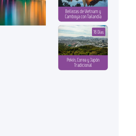
Bellezas de Vietnam y
Camboya con Tailandia
16 Días
Pekín, Corea y Japón
Tradicional