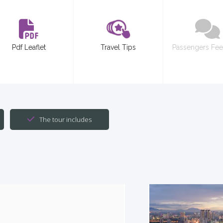
Pdf Leaflet
Travel Tips
Passengers Fe
The tour includes