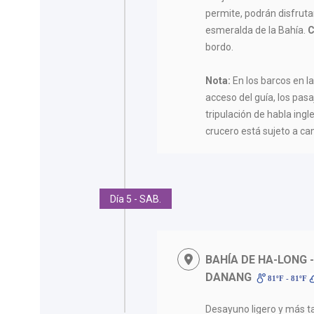
permite, podrán disfruta
esmeralda de la Bahía.
C
bordo.
Nota:
En los barcos en l
acceso del guía, los pas
tripulación de habla ingles
crucero está sujeto a ca
Día 5 - SAB.
BAHÍA DE HA-LONG 
DANANG
81ºF - 81ºF
Desayuno ligero y más t