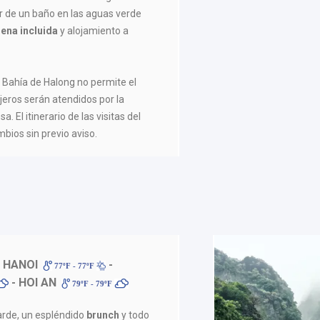
r de un baño en las aguas verde
ena incluida
y alojamiento a
a Bahía de Halong no permite el
ajeros serán atendidos por la
a. El itinerario de las visitas del
mbios sin previo aviso.
- HANOI
-
77ºF - 77ºF
- HOI AN
79ºF - 79ºF
arde, un espléndido
brunch
y todo