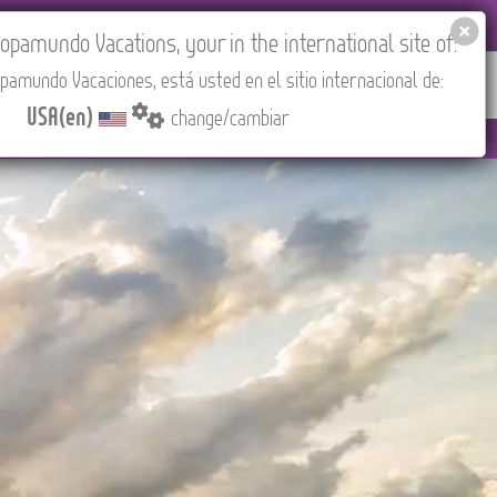
EL AGENCIES LOGIN
Tours in English
USA(en)
pamundo Vacations, your in the international site of:
pamundo Vacaciones, está usted en el sitio internacional de:
RED
ABOUT US
CONTACT
Find your Tour
USA(en)
change/cambiar
drid).