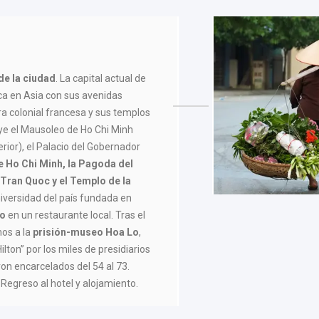
 de la ciudad
. La capital actual de
ca en Asia con sus avenidas
ra colonial francesa y sus templos
luye el Mausoleo de Ho Chi Minh
terior), el Palacio del Gobernador
 Ho Chi Minh, la Pagoda del
 Tran Quoc y el Templo de la
niversidad del país fundada en
do
en un restaurante local. Tras el
os a la
prisión-museo Hoa Lo
,
lton” por los miles de presidiarios
on encarcelados del 54 al 73.
 Regreso al hotel y alojamiento.