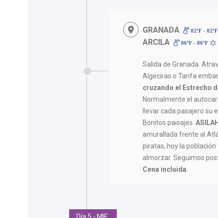
GRANADA
82ºF - 82º
ARCILA
86ºF - 86ºF
Salida de Granada. Atrav
Algeciras o Tarifa em
cruzando el Estrecho d
Normalmente el autocar
llevar cada pasajero su 
Bonitos paisajes.
ASILA
amurallada frente al Atl
piratas, hoy la població
almorzar. Seguimos pos
Cena incluida.
Día 5 - MIE.