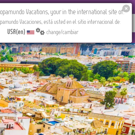
EL AGENCIES LOGIN
Tours in English
USA(en)
pamundo Vacations, your in the international site of:
pamundo Vacaciones, está usted en el sitio internacional de:
RED
ABOUT US
CONTACT
Find your Tour
USA(en)
change/cambiar
adrid).