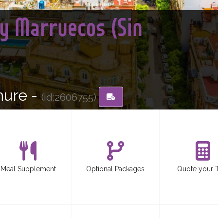
y Marruecos (Sin
hure -
(id:2606755)
Meal Supplement
Optional Packages
Quote your 