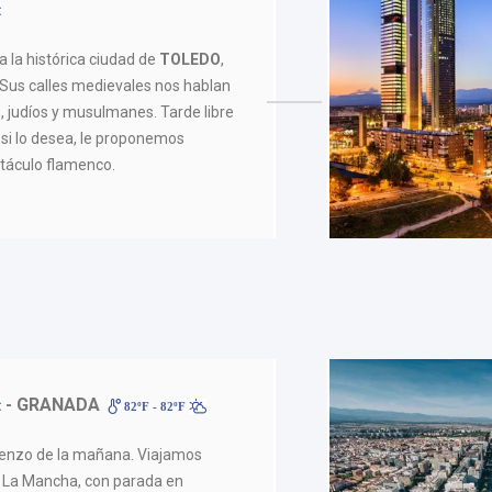
a la histórica ciudad de
TOLEDO
,
o. Sus calles medievales nos hablan
s, judíos y musulmanes. Tarde libre
, si lo desea, le proponemos
táculo flamenco.
- GRANADA
82ºF - 82ºF
ienzo de la mañana. Viajamos
o La Mancha, con parada en