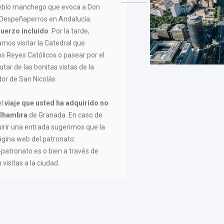
ueblo manchego que evoca a Don
 Despeñaperros en Andalucía.
uerzo incluido
. Por la tarde,
mos visitar la Catedral que
os Reyes Católicos o pasear por el
rutar de las bonitas vistas de la
or de San Nicolás.
el
viaje que usted ha adquirido no
 Alhambra
de Granada. En caso de
irir una entrada sugerimos que la
página web del patronato:
-patronato.es o bien a través de
isitas a la ciudad.