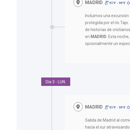
MADRID
95ºF - 99ºF
Incluimos una excursión 
protegida por el río Taj
de historias de cristiano
en
MADRID
. Esta noche
opcionalmente un espec
Día 3 - LUN.
MADRID
95ºF - 99ºF
Salida de Madrid al com
hacia el sur atravesand