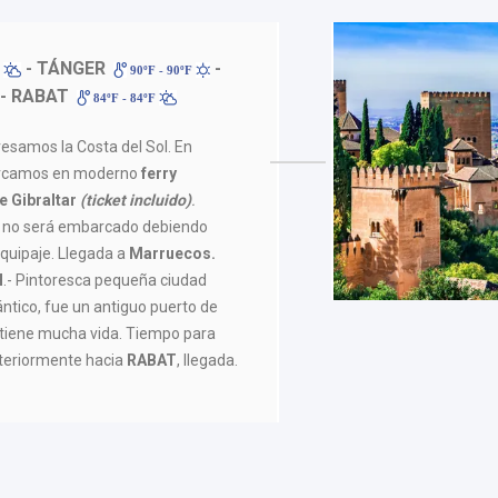
- TÁNGER
-
F
90ºF - 90ºF
- RABAT
84ºF - 84ºF
esamos la Costa del Sol. En
barcamos en moderno
ferry
e Gibraltar
(ticket incluido)
.
 no será embarcado debiendo
equipaje. Llegada a
Marruecos.
H
.- Pintoresca pequeña ciudad
ántico, fue un antiguo puerto de
n tiene mucha vida. Tiempo para
teriormente hacia
RABAT
, llegada.