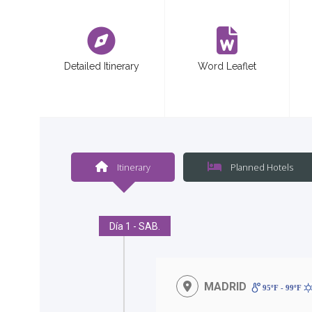
<
Detailed Itinerary
Word Leaflet
Itinerary
Planned Hotels
Día 1 - SAB.
MADRID
95ºF - 99ºF