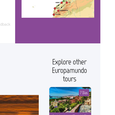
edback
Explore other
Europamundo
tours
7 Días