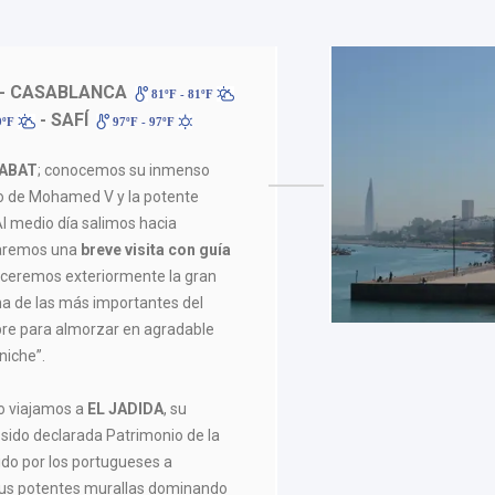
- CASABLANCA
81ºF - 81ºF
- SAFÍ
9ºF
97ºF - 97ºF
RABAT
; conocemos su inmenso
eo de Mohamed V y la potente
l medio día salimos hacia
haremos una
breve
visita con guía
oceremos exteriormente la gran
na de las más importantes del
re para almorzar en agradable
niche”.
zo viajamos a
EL JADIDA
, su
sido declarada Patrimonio de la
do por los portugueses a
. Sus potentes murallas dominando