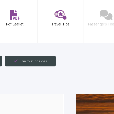
Pdf Leaflet
Travel Tips
Passengers Fe
The tour includes