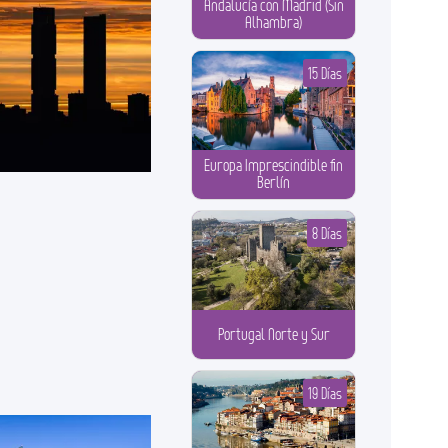
Andalucía con Madrid (Sin
Alhambra)
15 Días
Europa Imprescindible fin
Berlín
8 Días
Portugal Norte y Sur
19 Días