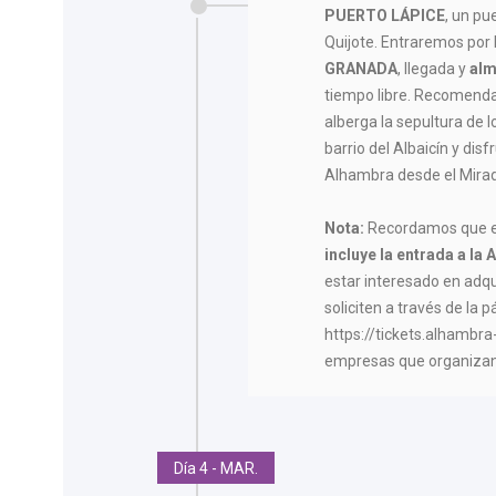
PUERTO LÁPICE
, un p
Quijote. Entraremos por
GRANADA
, llegada y
alm
tiempo libre. Recomenda
alberga la sepultura de l
barrio del Albaicín y disf
Alhambra desde el Mirad
Nota:
Recordamos que 
incluye la entrada a la
estar interesado en adqu
soliciten a través de la 
https://tickets.alhambra
empresas que organizan v
Día 4 - MAR.