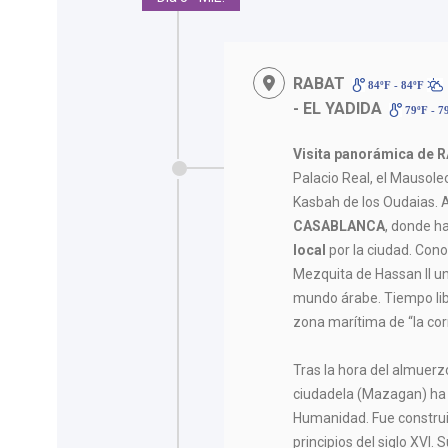
RABAT
84ºF - 84ºF
- EL YADIDA
79ºF - 7
Visita panorámica de 
Palacio Real, el Mausol
Kasbah de los Oudaias. A
CASABLANCA
, donde 
local
por la ciudad. Con
Mezquita de Hassan II u
mundo árabe. Tiempo lib
zona marítima de “la cor
Tras la hora del almuer
ciudadela (Mazagan) ha 
Humanidad. Fue construi
principios del siglo XVI