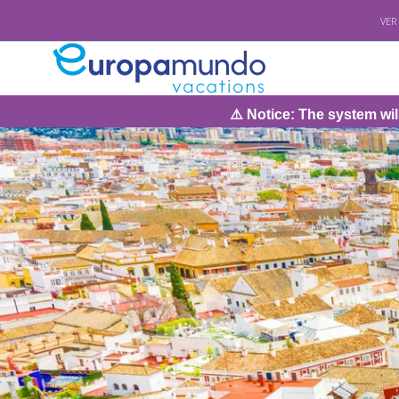
VER
⚠️ Notice: The system will be under maintenan