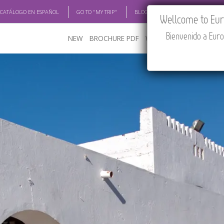
 CATÁLOGO EN ESPAÑOL
GO TO "MY TRIP"
BLOG
ACADEMIA
TRAV
Wellcome to Euro
Bienvenido a Euro
NEW
BROCHURE PDF
WHERE TO BUY
FEATU