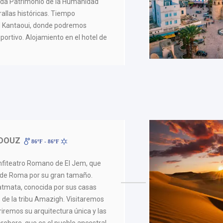
ada Patrimonio de la Humanidad
allas históricas. Tiempo
 El Kantaoui, donde podremos
portivo. Alojamiento en el hotel de
 DOUZ
86ºF - 86ºF
Anfiteatro Romano de El Jem, que
ro de Roma por su gran tamaño.
tmata, conocida por sus casas
 de la tribu Amazigh. Visitaremos
riremos su arquitectura única y las