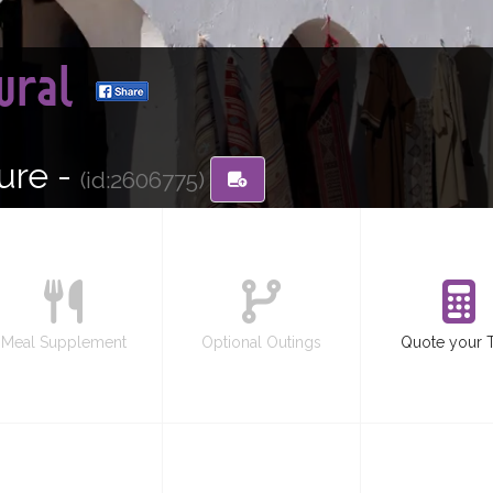
tural
ure -
(id:2606775)
Meal Supplement
Optional Outings
Quote your 