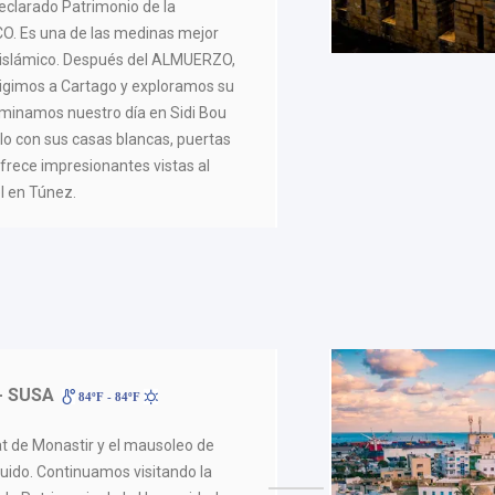
declarado Patrimonio de la
O. Es una de las medinas mejor
islámico. Después del ALMUERZO,
irigimos a Cartago y exploramos su
rminamos nuestro día en Sidi Bou
lo con sus casas blancas, puertas
frece impresionantes vistas al
l en Túnez.
- SUSA
84ºF - 84ºF
bat de Monastir y el mausoleo de
uido. Continuamos visitando la