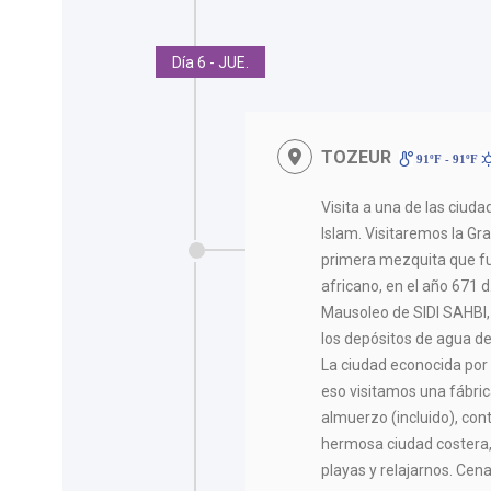
Día 6 - JUE.
TOZEUR
91ºF - 91ºF
Visita a una de las ciud
Islam. Visitaremos la Gr
primera mezquita que fu
africano, en el año 671 
Mausoleo de SIDI SAHBI,
los depósitos de agua de
La ciudad econocida por 
eso visitamos una fábri
almuerzo (incluido), co
hermosa ciudad costera,
playas y relajarnos. Cena