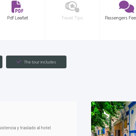
Pdf Leaflet
Travel Tips
Passengers Fe
The tour includes
istencia y traslado al hotel.