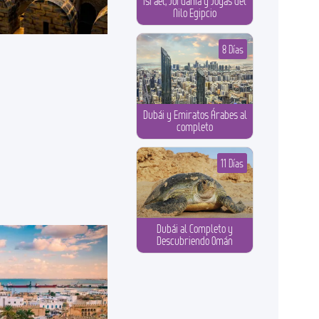
Israel, Jordania y Joyas del
Nilo Egipcio
8 Días
Dubái y Emiratos Árabes al
completo
11 Días
Dubái al Completo y
Descubriendo Omán