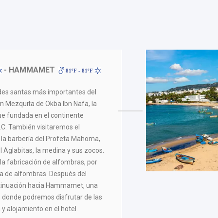
- HAMMAMET
81ºF - 81ºF
ades santas más importantes del
an Mezquita de Okba Ibn Nafa, la
e fundada en el continente
d.C. También visitaremos el
 la barbería del Profeta Mahoma,
l Aglabitas, la medina y sus zocos.
la fabricación de alfombras, por
ca de alfombras. Después del
ntinuación hacia Hammamet, una
 donde podremos disfrutar de las
 y alojamiento en el hotel.