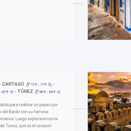
- CARTAGO
-
75ºF - 77ºF
- TÚNEZ
- 82ºF
86ºF - 86ºF
lida para realizar un paseo por
o del Bardo con su famosa
romanos. Luego exploraremos la
 de Túnez, que es el corazón