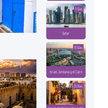
5 Días
Qatar
15 Días
Israel, Jordania y el Cairo
20 Días