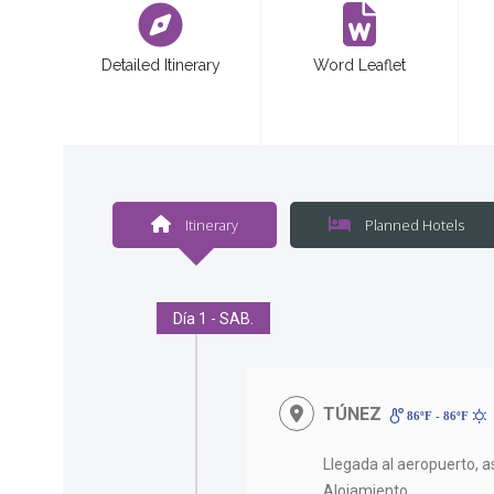
Detailed Itinerary
Word Leaflet
Itinerary
Planned Hotels
Día 1 - SAB.
TÚNEZ
86ºF - 86ºF
Llegada al aeropuerto, as
Alojamiento.