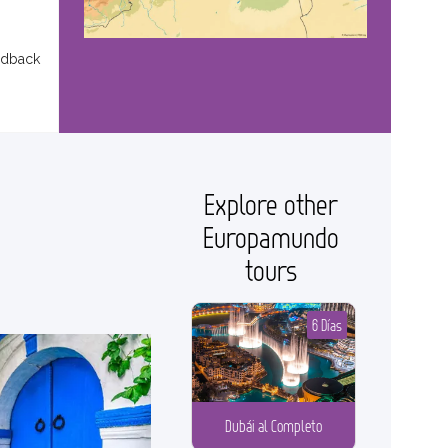
edback
Explore other
Europamundo
tours
6 Días
Dubái al Completo