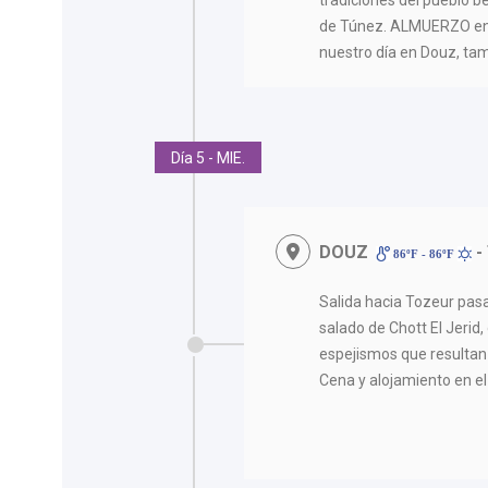
tradiciones del pueblo b
de Túnez. ALMUERZO en 
nuestro día en Douz, tam
Día 5 - MIE.
DOUZ
-
86ºF - 86ºF
Salida hacia Tozeur pas
salado de Chott El Jeri
espejismos que resultan 
Cena y alojamiento en el