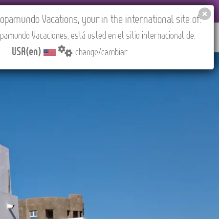
EL AGENCIES LOGIN
Tours in English
USA(en)
pamundo Vacations, your in the international site of:
pamundo Vacaciones, está usted en el sitio internacional de:
RED
ABOUT US
CONTACT
Find your Tour
USA(en)
change/cambiar