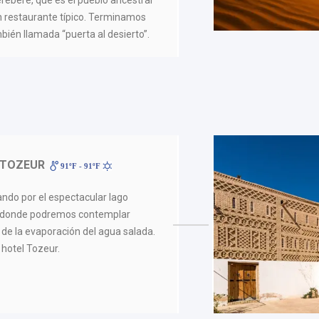
erebere, que es el pueblo ancestral
restaurante típico. Terminamos
bién llamada “puerta al desierto”.
 TOZEUR
91ºF - 91ºF
ando por el espectacular lago
d, donde podremos contemplar
de la evaporación del agua salada.
 hotel Tozeur.