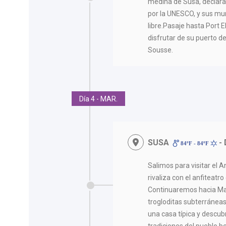
medina de Susa, declar
por la UNESCO, y sus mur
libre.Pasaje hasta Port
disfrutar de su puerto de
Sousse.
Día 4 - MAR.
SUSA
-
84ºF - 84ºF
Salimos para visitar el 
rivaliza con el anfiteat
Continuaremos hacia Ma
trogloditas subterráneas
una casa típica y descub