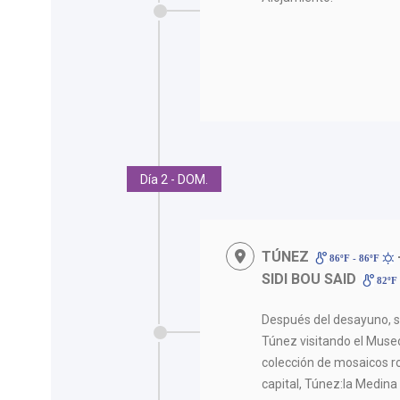
Día 2 - DOM.
TÚNEZ
86ºF - 86ºF
SIDI BOU SAID
82ºF 
Después del desayuno, sa
Túnez visitando el Muse
colección de mosaicos 
capital, Túnez:la Medina