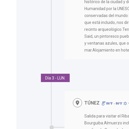
histórico de la ciudad y 
Humanidad por la UNESC
conservadas del mundo 
que está incluido, nos d
recinto arqueológico.Te
Said, un pintoresco pueb
y ventanas azules, que o
mar.Alojamiento en hote
Día 3 - LUN.
TÚNEZ
86ºF - 86ºF
Salida para visitar el Ri
Bourguiba.Almuerzo incl