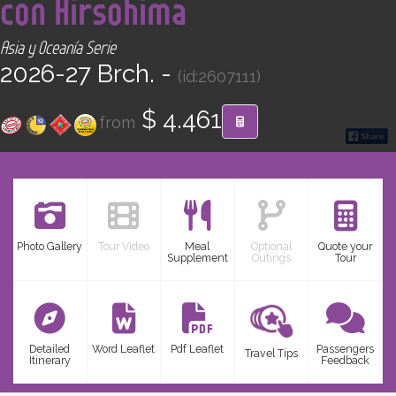
con Hirsohima
CONTACT
Asia y Oceanía Serie
Find your Tour
2026-27 Brch. -
(id:2607111)
$ 4.461
from
Photo Gallery
Tour Video
Meal
Optional
Quote your
Supplement
Outings
Tour
Detailed
Word Leaflet
Pdf Leaflet
Passengers
Travel Tips
Itinerary
Feedback