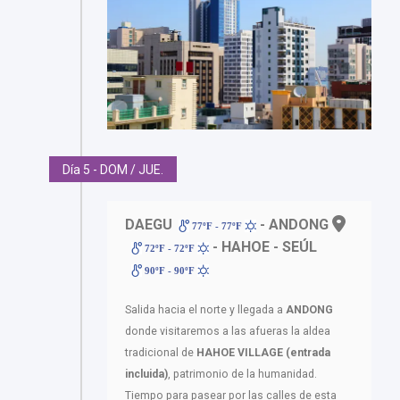
Día 5 - DOM / JUE.
DAEGU
- ANDONG
77ºF - 77ºF
- HAHOE - SEÚL
72ºF - 72ºF
90ºF - 90ºF
Salida hacia el norte y llegada a
ANDONG
donde visitaremos a las afueras la aldea
tradicional de
HAHOE VILLAGE (entrada
incluida)
, patrimonio de la humanidad.
Tiempo para pasear por las calles de esta