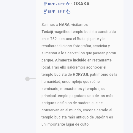
- OSAKA
86ºF - 86ºF
88ºF - 88ºF
Salimos a
NARA,
visitamos
Todaiji
,magnífico templo budista construido
en el 752, destaca el Buda gigante y le
resultaradelicioso fotografiar, acariciar y
alimentar a los cervatillos que pasean porsu
parque.
Almuerzo incluido
en restaurante
local. Tras ello saldremos aconocer el
templo budista de
HORYUJI
, patrimonio de la
humanidad, uncomplejo que reúne
seminario, monasterios y templos, su
principal templo pagodaes uno de los más
antiguos edificios de madera que se
conservan en el mundo, esconsiderado el
templo budista más antiguo de Japón y es
un importante lugar de culto.