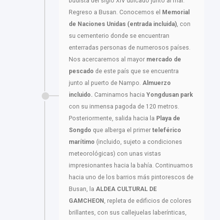
budista del siglo XIV ubicado junto al mar.
Regreso a Busan. Conocemos el
Memorial
de Naciones Unidas (entrada incluida)
, con
su cementerio donde se encuentran
enterradas personas de numerosos países.
Nos acercaremos al mayor
mercado de
pescado
de este país que se encuentra
junto al puerto de Nampo.
Almuerzo
incluido.
Caminamos hacia
Yongdusan park
con su inmensa pagoda de 120 metros.
Posteriormente, salida hacia la
Playa de
Songdo
que alberga el primer
teleférico
marítimo
(incluido, sujeto a condiciones
meteorológicas) con unas vistas
impresionantes hacia la bahía. Continuamos
hacia uno de los barrios más pintorescos de
Busan, la
ALDEA CULTURAL DE
GAMCHEON
, repleta de edificios de colores
brillantes, con sus callejuelas laberínticas,