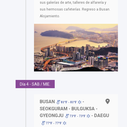
sus galerías de arte, talleres de alfarería y
sus hermosas cafeterías. Regreso a Busan.
Alojamiento.
Día 4 - SAB / MIE.
BUSAN
-
81ºF - 81ºF
SEOKGURAM - BULGUKSA -
GYEONGJU
- DAEGU
73ºF - 73ºF
77ºF - 77ºF