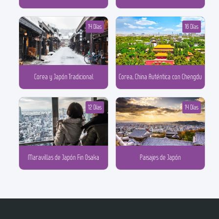
14 Días
16 Días
Corea y Japón Tradicional
Corea, China Auténtica con Chengdu
12 Días
14 Días
Maravillas de Japón Fin Osaka
Paisajes de Japón