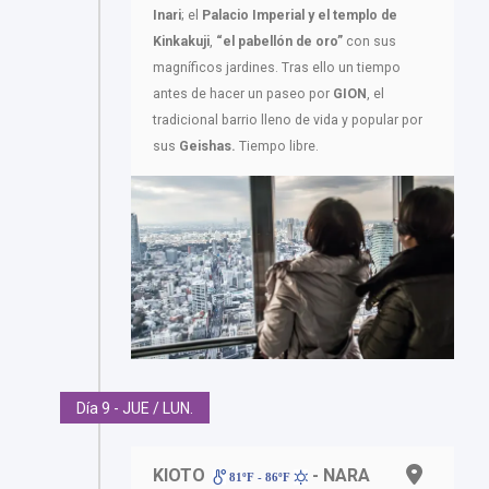
Inari
; el
Palacio Imperial y el templo de
Kinkakuji
,
“el pabellón de oro”
con sus
magníficos jardines. Tras ello un tiempo
antes de hacer un paseo por
GION
, el
tradicional barrio lleno de vida y popular por
sus
Geishas.
Tiempo libre.
Día 9 - JUE / LUN.
KIOTO
- NARA
81ºF - 86ºF