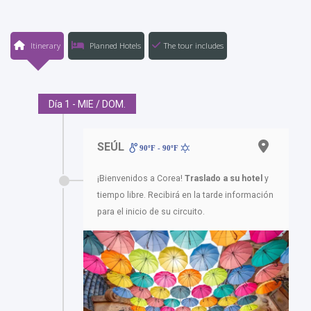
Itinerary
Planned Hotels
The tour includes
Día 1 - MIE / DOM.
SEÚL
90ºF - 90ºF
¡Bienvenidos a Corea!
Traslado a su hotel
y
tiempo libre. Recibirá en la tarde información
para el inicio de su circuito.