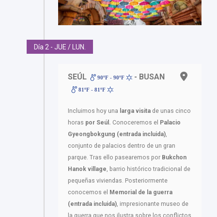
Día 2 - JUE / LUN.
SEÚL
- BUSAN
90ºF - 90ºF
81ºF - 81ºF
Incluimos hoy una
larga visita
de unas cinco
horas
por Seúl.
Conoceremos el
Palacio
Gyeongbokgung
(entrada incluida)
,
conjunto de palacios dentro de un gran
parque. Tras ello pasearemos por
Bukchon
Hanok village
, barrio histórico tradicional de
pequeñas viviendas. Posteriormente
conocemos el
Memorial de la guerra
(entrada incluida)
, impresionante museo de
la guerra que nos ilustra sobre los conflictos