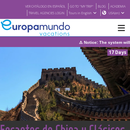
VER CATÁLOGO EN ESPAÑOL
GO TO "MY TRIP"
BLOG
ACADEMIA
TRAVEL AGENCIES LOGIN
Tours in English
USA(en)
⚠️ Notice: The system will be under maintenan
NEW
17 Days
BROCHURE PDF
WHERE TO BUY
FEATURED
ABOUT US
<
Encantos de China y Clásicos