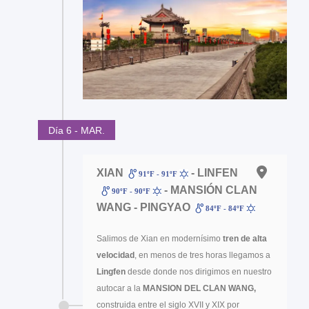
Día 6 - MAR.
XIAN
- LINFEN
91ºF - 91ºF
- MANSIÓN CLAN
90ºF - 90ºF
WANG - PINGYAO
84ºF - 84ºF
Salimos de Xian en modernísimo
tren de alta
velocidad
, en menos de tres horas llegamos a
Lingfen
desde donde nos dirigimos en nuestro
autocar a la
MANSION DEL CLAN WANG,
construida entre el siglo XVII y XIX por