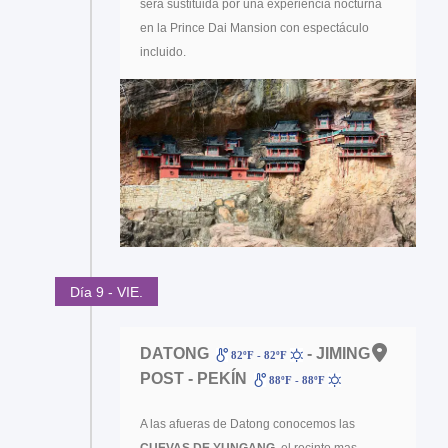
será sustituida por una experiencia nocturna
en la Prince Dai Mansion con espectáculo
incluido.
Día 9 - VIE.
DATONG
- JIMING
82ºF - 82ºF
POST - PEKÍN
88ºF - 88ºF
A las afueras de Datong conocemos las