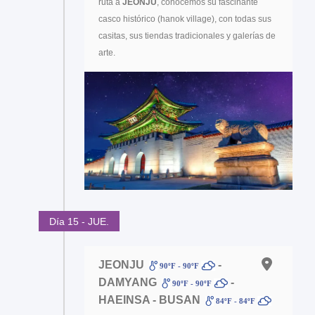
ruta a
JEONJU
, conocemos su fascinante
casco histórico (hanok village), con todas sus
casitas, sus tiendas tradicionales y galerías de
arte.
Día 15 - JUE.
JEONJU
-
90ºF - 90ºF
DAMYANG
-
90ºF - 90ºF
HAEINSA - BUSAN
84ºF - 84ºF