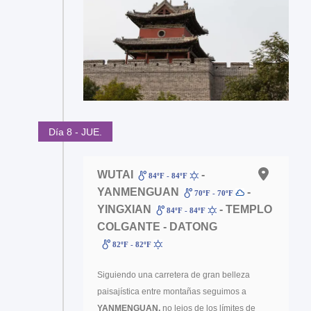
Día 8 - JUE.
WUTAI
-
84ºF - 84ºF
YANMENGUAN
-
70ºF - 70ºF
YINGXIAN
- TEMPLO
84ºF - 84ºF
COLGANTE - DATONG
82ºF - 82ºF
Siguiendo una carretera de gran belleza
paisajística entre montañas seguimos a
YANMENGUAN,
no lejos de los límites de