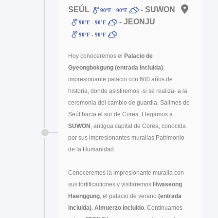
SEÚL
- SUWON
90ºF - 90ºF
- JEONJU
90ºF - 90ºF
90ºF - 90ºF
Hoy conoceremos el
Palacio de
Gyeongbokgung (entrada incluida)
,
impresionante palacio con 600 años de
historia, donde asistiremos -si se realiza- a la
ceremonia del cambio de guardia. Salimos de
Seúl hacia el sur de Corea. Llegamos a
SUWON
, antigua capital de Corea, conocida
por sus impresionantes murallas Patrimonio
de la Humanidad.
Conoceremos la impresionante muralla con
sus fortificaciones y visitaremos
Hwaseong
Haenggung
, el palacio de verano
(entrada
incluida).
Almuerzo incluido
. Continuamos