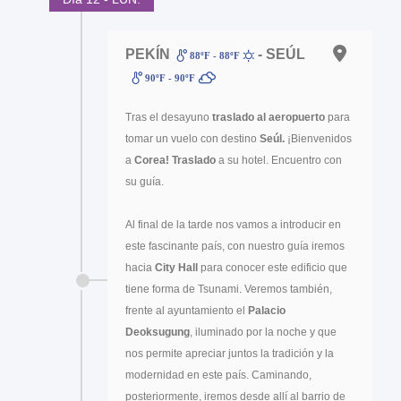
PEKÍN
- SEÚL
88ºF - 88ºF
90ºF - 90ºF
Tras el desayuno
traslado al aeropuerto
para
tomar un vuelo con destino
Seúl.
¡Bienvenidos
a
Corea! Traslado
a su hotel. Encuentro con
su guía.
Al final de la tarde nos vamos a introducir en
este fascinante país, con nuestro guía iremos
hacia
City Hall
para conocer este edificio que
tiene forma de Tsunami. Veremos también,
frente al ayuntamiento el
Palacio
Deoksugung
, iluminado por la noche y que
nos permite apreciar juntos la tradición y la
modernidad en este país. Caminando,
posteriormente, iremos desde allí al barrio de