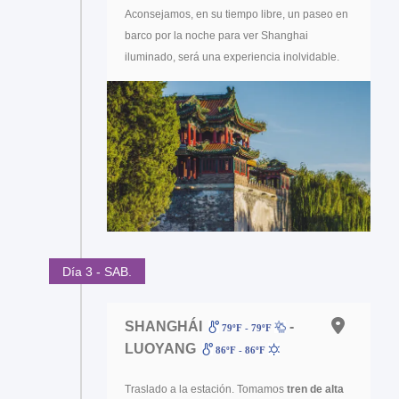
Aconsejamos, en su tiempo libre, un paseo en
barco por la noche para ver Shanghai
iluminado, será una experiencia inolvidable.
Día 3 - SAB.
SHANGHÁI
-
79ºF - 79ºF
LUOYANG
86ºF - 86ºF
Traslado a la estación. Tomamos
tren de alta