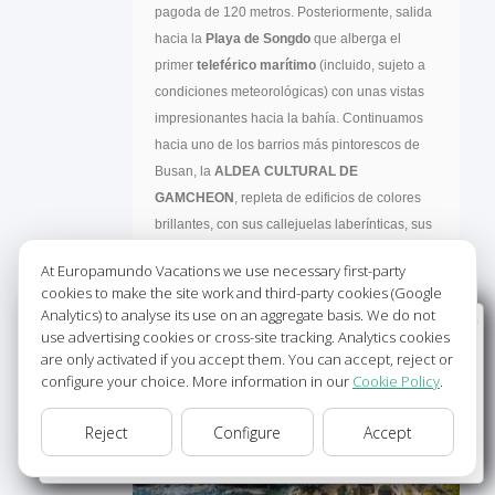
pagoda de 120 metros. Posteriormente, salida
hacia la
Playa de Songdo
que alberga el
primer
teleférico marítimo
(incluido, sujeto a
condiciones meteorológicas) con unas vistas
impresionantes hacia la bahía. Continuamos
hacia uno de los barrios más pintorescos de
Busan, la
ALDEA CULTURAL DE
GAMCHEON
, repleta de edificios de colores
brillantes, con sus callejuelas laberínticas, sus
galerías de arte, talleres de alfarería y sus
At Europamundo Vacations we use necessary first-party
hermosas cafeterías. Regreso a Busan.
cookies to make the site work and third-party cookies (Google
Alojamiento.
Analytics) to analyse its use on an aggregate basis. We do not
Wellcome to Europamundo Vacations, your in the
use advertising cookies or cross-site tracking. Analytics cookies
international site of:
are only activated if you accept them. You can accept, reject or
configure your choice. More information in our
Cookie Policy
.
Bienvenido a Europamundo Vacaciones, está usted en el
sitio internacional de:
Reject
Configure
Accept
USA(en)
change/cambiar