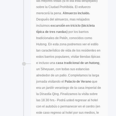
las mejores vistas (si el día está despejado)
sobre la Ciudad Prohibida. El esfuerzo
merecerá la pena.
Almuerzo incluido.
Después del almuerzo, mas relajados
incluimos
excursión en triciclo
(bicicleta
típica de tres ruedas)
por los barrios
tradicionales de Pekín, conocidos como
Hutong. En esta zona podremos ver el estilo
tan característico de vida de los residentes en
estos barrios populares, visitar tiendas típicas
e incluso una
casa tradicional de un hutong
,
un Siheyuan, con todas sus estancias
alrededor de un patio. Completamos la larga
jornada visitando el
Palacio de Verano
que
era un jardín veraniego de la casa imperial de
la Dinastía Qing. Finalizamos la visita sobre
las 18.30 hrs.- Podrá usted regresar al hotel
con el autobús o permanecer en el centro (en
este caso regreso al hotel por sus medios, le