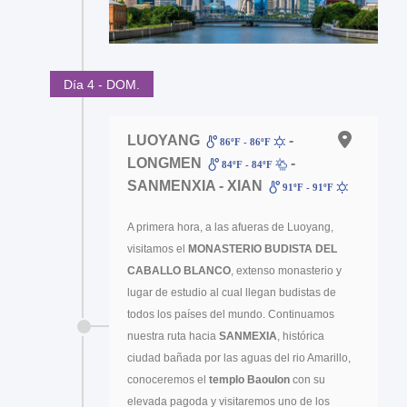
Día 4 - DOM.
LUOYANG
-
86ºF - 86ºF
LONGMEN
-
84ºF - 84ºF
SANMENXIA - XIAN
91ºF - 91ºF
A primera hora, a las afueras de Luoyang,
visitamos el
MONASTERIO BUDISTA DEL
CABALLO BLANCO
, extenso monasterio y
lugar de estudio al cual llegan budistas de
todos los países del mundo. Continuamos
nuestra ruta hacia
SANMEXIA
, histórica
ciudad bañada por las aguas del rio Amarillo,
conoceremos el
templo Baoulon
con su
elevada pagoda y visitaremos uno de los