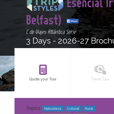
Esencial I
Belfast)
C de Viajes Atlántica Serie
3 Days -
2026-27 Broch
Quote your Tour
Travel Tips
Topics:
Naturaleza
Cultural
Rural