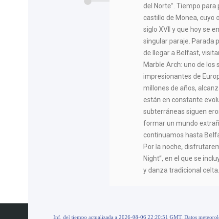
del Norte”. Tiempo para 
castillo de Monea, cuyo 
siglo XVII y que hoy se 
singular paraje. Parada 
de llegar a Belfast, vis
Marble Arch: uno de los
impresionantes de Euro
millones de años, alcan
están en constante evolu
subterráneas siguen eros
formar un mundo extraño 
continuamos hasta Belfas
Por la noche, disfrutar
Night”, en el que se incl
y danza tradicional celta.
Inf. del tiempo actualizada a 2026-08-06 22:20:51 GMT. Datos meteoro