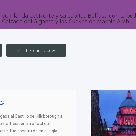
 de Irlanda del Norte y su capital, Belfast, con la bel
a Calzada del Gigante y las Cuevas de Marble Arch.
The tour includes
egada al Castillo de Hillsborough a
te. Residencia oficial del
orte, fue construido en el siglo