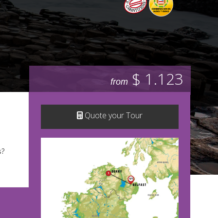
$ 1.123
from
Quote your Tour
s?