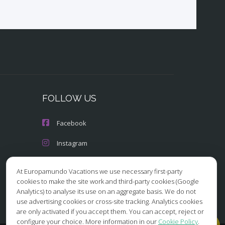
FOLLOW US
Facebook
Instagram
X/Twitter
At Europamundo Vacations we use necessary first-party
cookies to make the site work and third-party cookies (Google
Youtube
Analytics) to analyse its use on an aggregate basis. We do not
use advertising cookies or cross-site tracking. Analytics cookies
are only activated if you accept them. You can accept, reject or
configure your choice. More information in our
Cookie Policy
.