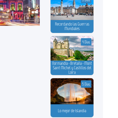
Recordando las Guerras
Mundiales
4 Días
Normandía - Bretaña - Mont
Saint Michel y Castillos del
Loira
5 Días
Lo mejor de Islandia