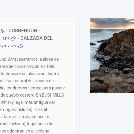
- CUSHENDUN -
- CALZADA DEL
 - 55ºF
57ºF - 57ºF
uno. Atravesaremos la aldea de
rea de conservación en 1980,
itectónica y su ubicación dentro
belleza natural de la costa de
día, tendremos tiempo para pasear
do pueblo costero. En BUSHMILLS
e whisky legal más antigua del
n inglés incluida). Tras el
visitaremos la espectacular
rada incluida), lugar único de
 se adentran en el océano