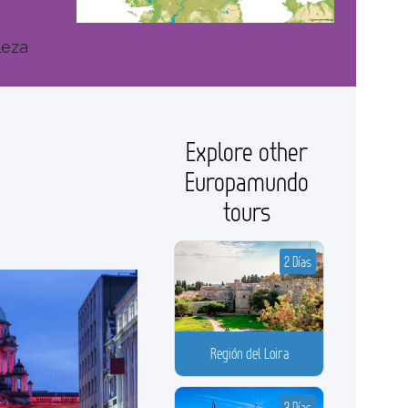
leza
Explore other
Europamundo
tours
2 Días
Región del Loira
3 Días