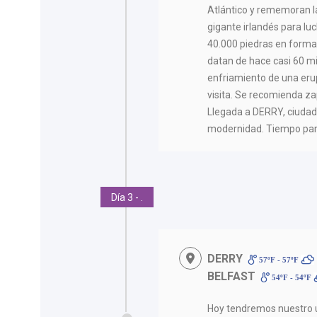
Atlántico y rememoran l
gigante irlandés para lu
40.000 piedras en form
datan de hace casi 60 mi
enfriamiento de una eru
visita. Se recomienda z
Llegada a DERRY, ciudad
modernidad. Tiempo para
Día 3 - .
DERRY
57ºF - 57ºF
BELFAST
54ºF - 54ºF
Hoy tendremos nuestro ú