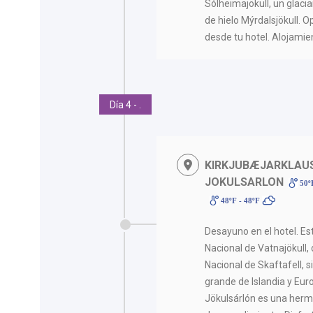
Sólheimajökull, un glacia
de hielo Mýrdalsjökull. 
desde tu hotel. Alojamie
Día 4 - .
KIRKJUBÆJARKLAUS
JOKULSARLON
50º
48ºF - 48ºF
Desayuno en el hotel. Es
Nacional de Vatnajökull,
Nacional de Skaftafell, 
grande de Islandia y Euro
Jökulsárlón es una herm