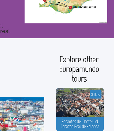
el
real.
Explore other
Europamundo
tours
3 Días
Encantos del Norte y el
Corazón Real de Holanda