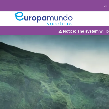
VER
⚠️ Notice: The system will be under maintenanc