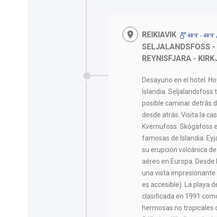
REIKIAVIK
48ºF - 48ºF
SELJALANDSFOSS -
REYNISFJARA - KI
Desayuno en el hotel. Ho
Islandia. Seljalandsfoss 
posible caminar detrás d
desde atrás. Visita la c
Kvernufoss. Skógafoss 
famosas de Islandia. Eyja
su erupción volcánica de
aéreo en Europa. Desde 
una vista impresionante 
es accesible). La playa 
clasificada en 1991 com
hermosas no tropicales 