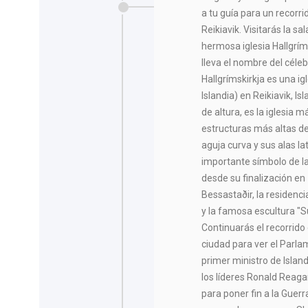
a tu guía para un recorrid
Reikiavik. Visitarás la sa
hermosa iglesia Hallgríms
lleva el nombre del céle
Hallgrímskirkja es una ig
Islandia) en Reikiavik, Is
de altura, es la iglesia 
estructuras más altas del
aguja curva y sus alas la
importante símbolo de la
desde su finalización en
Bessastaðir, la residencia
y la famosa escultura "S
Continuarás el recorrido 
ciudad para ver el Parlam
primer ministro de Island
los líderes Ronald Reaga
para poner fin a la Guerr