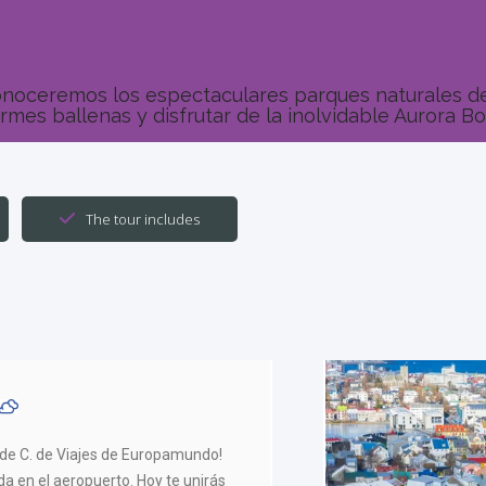
 conoceremos los espectaculares parques naturales d
mes ballenas y disfrutar de la inolvidable Aurora Bo
The tour includes
o de C. de Viajes de Europamundo!
da en el aeropuerto. Hoy te unirás