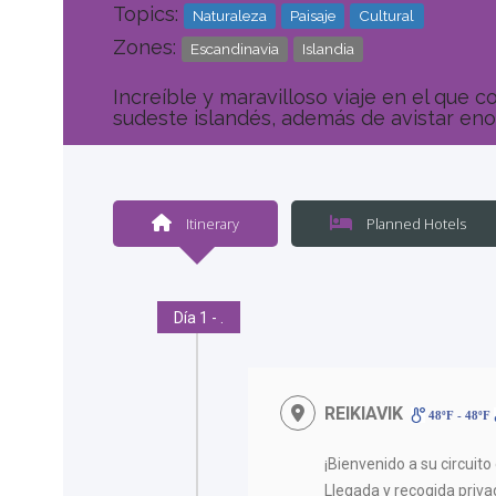
<
Topics:
Naturaleza
Paisaje
Cultural
Zones:
Escandinavia
Islandia
Increíble y maravilloso viaje en el que
sudeste islandés, además de avistar enor
Itinerary
Planned Hotels
Día 1 - .
REIKIAVIK
48ºF - 48ºF
¡Bienvenido a su circuit
Llegada y recogida priva