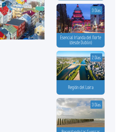
3 Días
Esencial Irlanda del Norte
(desde Dublin)
2 Días
Región del Loira
3 Días
Recordando las Guerras