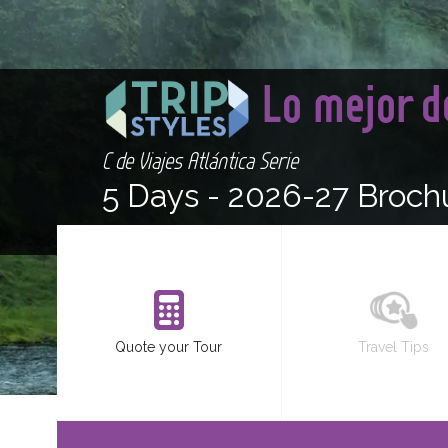
Lo mejor d
C de Viajes Atlántica Serie
5 Days -
2026-27 Broch
Quote your Tour
Travel Tips