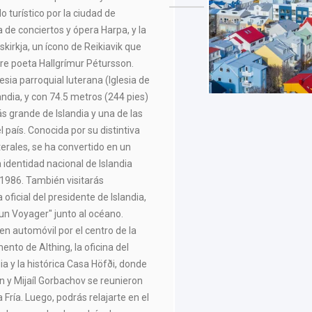
o turístico por la ciudad de
la de conciertos y ópera Harpa, y la
kirkja, un ícono de Reikiavik que
bre poeta Hallgrímur Pétursson.
lesia parroquial luterana (Iglesia de
landia, y con 74.5 metros (244 pies)
más grande de Islandia y una de las
 país. Conocida por su distintiva
terales, se ha convertido en un
 identidad nacional de Islandia
 1986. También visitarás
 oficial del presidente de Islandia,
un Voyager" junto al océano.
en automóvil por el centro de la
ento de Althing, la oficina del
ia y la histórica Casa Höfði, donde
n y Mijaíl Gorbachov se reunieron
a Fría. Luego, podrás relajarte en el