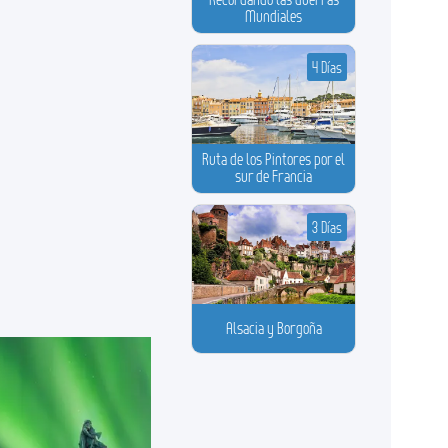
Mundiales
4 Días
Ruta de los Pintores por el
sur de Francia
3 Días
Alsacia y Borgoña