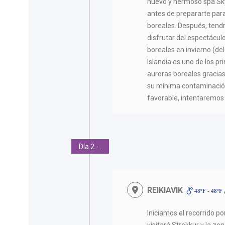
nuevo y hermoso spa Sk
antes de prepararte par
boreales. Después, tendr
disfrutar del espectáculo
boreales en invierno (del
Islandia es uno de los pr
auroras boreales gracias
su mínima contaminación 
favorable, intentaremos 
Día 2 - .
REIKIAVIK
48ºF - 48ºF
Iniciamos el recorrido p