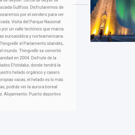
na de Geyser. Cerca de Geysir se
scada Gullfoss. Disfrutaremos de
pasearemos por el sendero para ver
cada. Visita del Parque Nacional
do por un valle tectónico que marca
cas euroasiática y norteamericana.
Thingvellir el Parlamento islandés,
l mundo. Thingvellir se convirtió
anidad en 2004. Disfrute de la
lados Efstidalur, donde tendrá la
uestro helado orgánico y casero.
ropias vacas, el helado es lo más
eas, podrás ver la aurora boreal
no. Alojamiento: Puerto deportivo