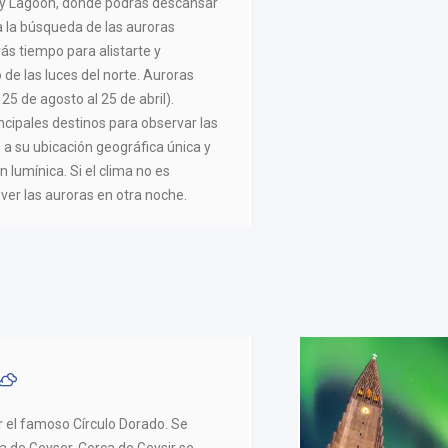
y Lagoon, donde podrás descansar
a la búsqueda de las auroras
ás tiempo para alistarte y
 de las luces del norte. Auroras
 25 de agosto al 25 de abril).
incipales destinos para observar las
 a su ubicación geográfica única y
lumínica. Si el clima no es
ver las auroras en otra noche.
or el famoso Círculo Dorado. Se