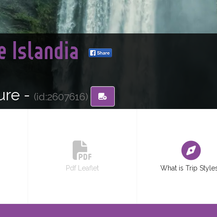
e Islandia
ure -
(id:2607616)
Pdf Leaflet
What is Trip Style