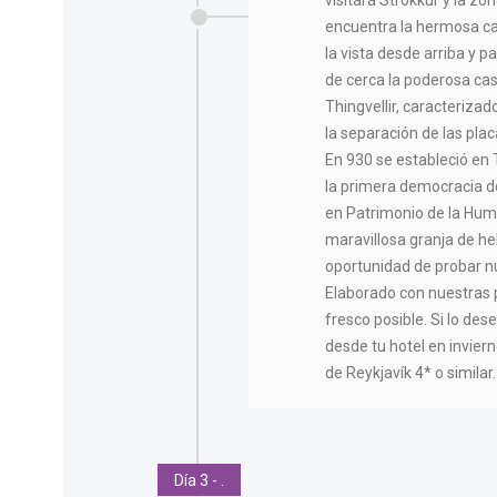
visitará Strokkur y la zo
encuentra la hermosa ca
la vista desde arriba y 
de cerca la poderosa cas
Thingvellir, caracteriza
la separación de las pla
En 930 se estableció en 
la primera democracia de
en Patrimonio de la Hum
maravillosa granja de he
oportunidad de probar n
Elaborado con nuestras p
fresco posible. Si lo des
desde tu hotel en invier
de Reykjavík 4* o similar.
Día 3 - .