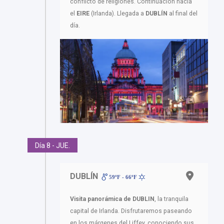
conflicto de religiones. Continuación hacia
el
EIRE
(Irlanda). Llegada a
DUBLÍN
al final del
día.
Día 8 - JUE.
DUBLÍN
59ºF - 66ºF
Visita panorámica de DUBLIN
, la tranquila
capital de Irlanda. Disfrutaremos paseando
en los márgenes del Liffey, conociendo sus