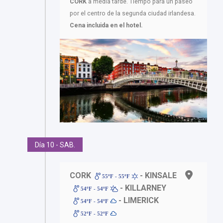
CORK
a media tarde. Tiempo para un paseo
por el centro de la segunda ciudad irlandesa.
Cena incluida en el hotel.
Día 10 - SAB.
CORK
- KINSALE
55ºF - 55ºF
- KILLARNEY
54ºF - 54ºF
- LIMERICK
54ºF - 54ºF
52ºF - 52ºF