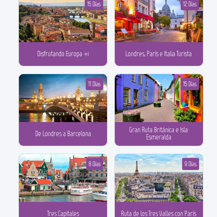
15 Días
12 Días
Disfrutando Europa +i
Londres, París e Italia Turista
11 Días
15 Días
Gran Ruta Británica e Isla
De Londres a Barcelona
Esmeralda
8 Días
9 Días
Tres Capitales
Ruta de los Tres Valles con París