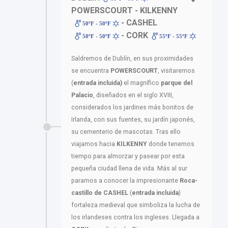
POWERSCOURT - KILKENNY
- CASHEL
50ºF - 50ºF
- CORK
50ºF - 50ºF
55ºF - 55ºF
Saldremos de Dublín, en sus proximidades
se encuentra
POWERSCOURT
, visitaremos
(
entrada incluida)
el magnífico
parque del
Palacio
, diseñados en el siglo XVIII,
considerados los jardines más bonitos de
Irlanda, con sus fuentes, su jardín japonés,
su cementerio de mascotas. Tras ello
viajamos hacia
KILKENNY
donde tenemos
tiempo para almorzar y pasear por esta
pequeña ciudad llena de vida. Más al sur
paramos a conocer la impresionante
Roca-
castillo de CASHEL
(
entrada incluida
)
fortaleza medieval que simboliza la lucha de
los irlandeses contra los ingleses. Llegada a