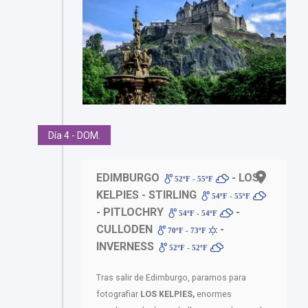
Día 4 - DOM.
EDIMBURGO
- LOS
52ºF - 55ºF
KELPIES - STIRLING
54ºF - 55ºF
- PITLOCHRY
-
54ºF - 54ºF
CULLODEN
-
70ºF - 73ºF
INVERNESS
52ºF - 52ºF
Tras salir de Edimburgo, paramos para
fotografiar
LOS KELPIES,
enormes