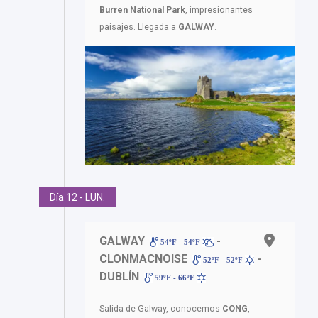
Burren National Park
, impresionantes
paisajes. Llegada a
GALWAY
.
Día 12 - LUN.
GALWAY
-
54ºF - 54ºF
CLONMACNOISE
-
52ºF - 52ºF
DUBLÍN
59ºF - 66ºF
Salida de Galway, conocemos
CONG
,