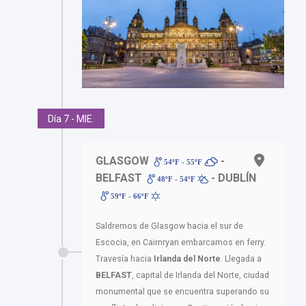
Día 7 - MIE.
GLASGOW
-
54ºF - 55ºF
BELFAST
- DUBLÍN
48ºF - 54ºF
59ºF - 66ºF
Saldremos de Glasgow hacia el sur de
Escocia, en Cairnryan embarcamos en ferry.
Travesía hacia
Irlanda del Norte
. Llegada a
BELFAST
, capital de Irlanda del Norte, ciudad
monumental que se encuentra superando su