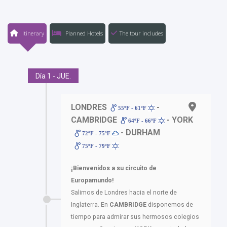
Itinerary
Planned Hotels
The tour includes
Día 1 - JUE.
LONDRES
-
55ºF - 61ºF
CAMBRIDGE
- YORK
64ºF - 66ºF
- DURHAM
72ºF - 75ºF
75ºF - 79ºF
¡Bienvenidos a su circuito de
Europamundo!
Salimos de Londres hacia el norte de
Inglaterra. En
CAMBRIDGE
disponemos de
tiempo para admirar sus hermosos colegios