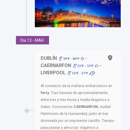
Día 13 - MAR.
DUBLÍN
-
59ºF - 66ºF
CAERNARFON
-
55ºF - 55ºF
LIVERPOOL
55ºF - 57ºF
Al comienzo de la mañana embarcamos en
ferry
. Tras travesía de aproximadamente
entre tres y tres horas y media llegamos a
Gales. Conocemos
CAERNARFON
, ciudad
Patrimonio de la Humanidad, junto al mar
dominada por un imponente castillo. Tiempo
para pasear y almorzar. Viajamos a