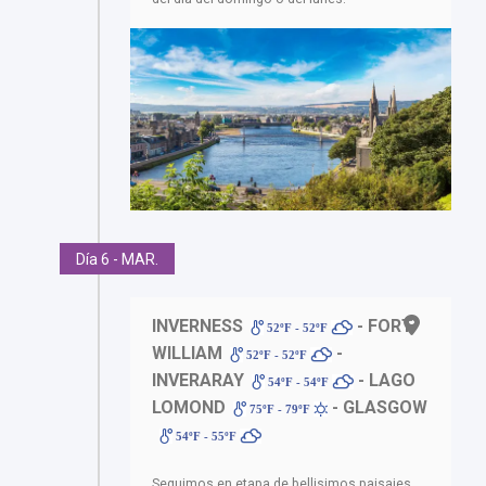
Día 6 - MAR.
INVERNESS
- FORT
52ºF - 52ºF
WILLIAM
-
52ºF - 52ºF
INVERARAY
- LAGO
54ºF - 54ºF
LOMOND
- GLASGOW
75ºF - 79ºF
54ºF - 55ºF
Seguimos en etapa de bellisimos paisajes.