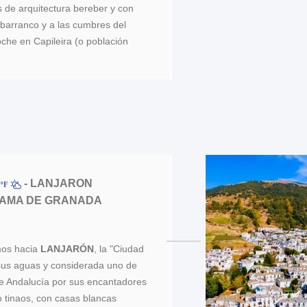
s de arquitectura bereber y con
 barranco y a las cumbres del
oche en Capileira (o población
- LANJARON
7ºF
HAMA DE GRANADA
mos hacia
LANJARÓN
, la "Ciudad
sus aguas y considerada uno de
de Andalucía por sus encantadores
o tinaos, con casas blancas