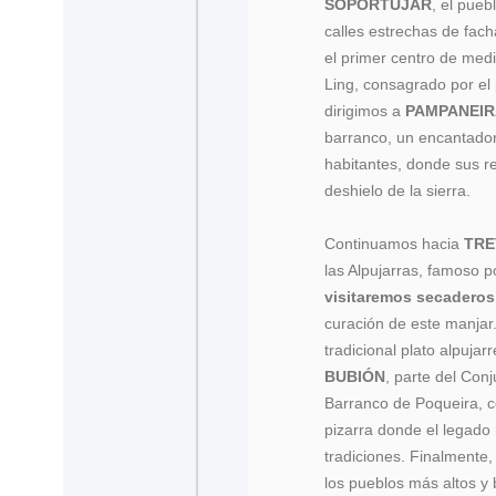
SOPORTÚJAR
, el pueb
calles estrechas de fac
el primer centro de med
Ling, consagrado por el
dirigimos a
PAMPANEI
barranco, un encantado
habitantes, donde sus r
deshielo de la sierra.
Continuamos hacia
TRE
las Alpujarras, famoso 
visitaremos secadero
curación de este manjar
tradicional plato alpuja
BUBIÓN
, parte del Conj
Barranco de Poqueira, c
pizarra donde el legado
tradiciones. Finalment
los pueblos más altos y 