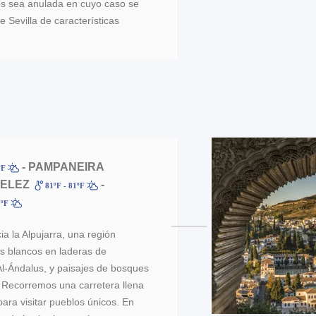
nos sea anulada en cuyo caso se
de Sevilla de características
- PAMPANEIRA
ºF
VELEZ
-
81ºF - 81ºF
7ºF
a la Alpujarra, una región
s blancos en laderas de
l-Ándalus, y paisajes de bosques
 Recorremos una carretera llena
ara visitar pueblos únicos. En