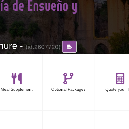
ía de Ensueño y
hure -
(id:2607720)
Meal Supplement
Optional Packages
Quote your T