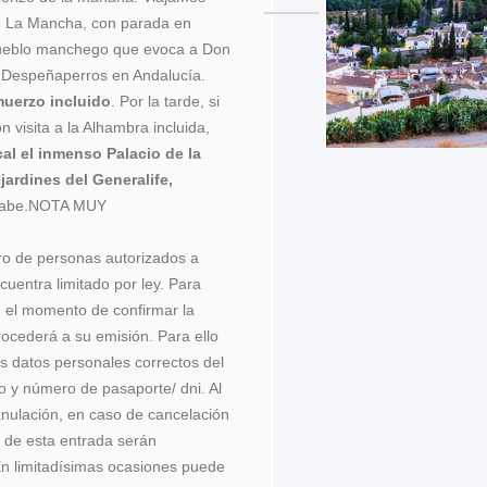
do La Mancha, con parada en
pueblo manchego que evoca a Don
r Despeñaperros en Andalucía.
muerzo incluido
. Por la tarde, si
on visita a la Alhambra incluida,
cal el inmenso Palacio de la
jardines del Generalife,
árabe.NOTA MUY
ro de personas autorizados a
cuentra limitado por ley. Para
n el momento de confirmar la
procederá a su emisión. Para ello
os datos personales correctos del
o y número de pasaporte/ dni. Al
anulación, en caso de cancelación
s de esta entrada serán
 En limitadísimas ocasiones puede