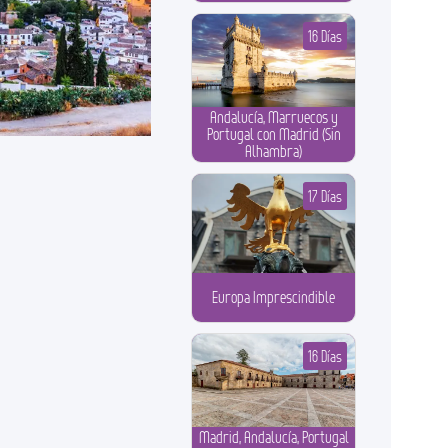
16 Días
Andalucía, Marruecos y
Portugal con Madrid (Sin
Alhambra)
17 Días
Europa Imprescindible
16 Días
Madrid, Andalucía, Portugal