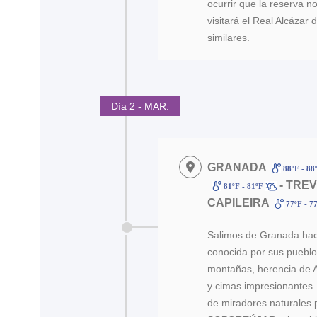
ocurrir que la reserva 
visitará el Real Alcázar 
similares.
Día 2 - MAR.
GRANADA
88ºF - 88
- TRE
81ºF - 81ºF
CAPILEIRA
77ºF - 7
Salimos de Granada haci
conocida por sus pueblo
montañas, herencia de A
y cimas impresionantes.
de miradores naturales p