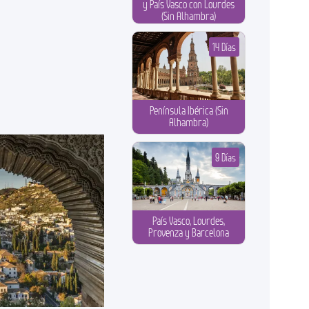
y País Vasco con Lourdes
(Sin Alhambra)
14 Días
Península Ibérica (Sin
Alhambra)
9 Días
País Vasco, Lourdes,
Provenza y Barcelona