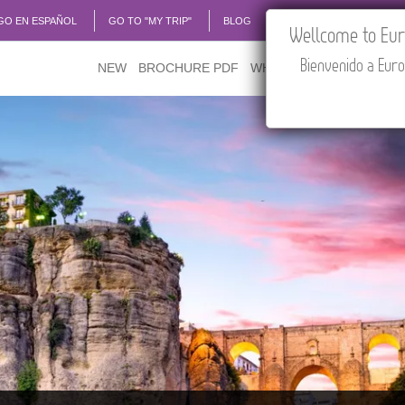
GO EN ESPAÑOL
GO TO "MY TRIP"
BLOG
ACADEMIA
TRAVEL
Wellcome to Euro
Bienvenido a Euro
NEW
BROCHURE PDF
WHERE TO BUY
FEATU