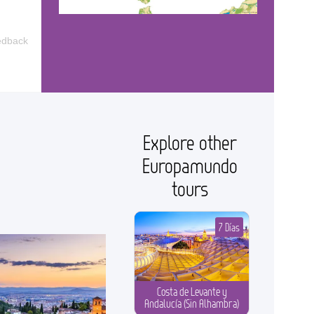
edback
Explore other
Europamundo
tours
7 Días
Costa de Levante y
Andalucía (Sin Alhambra)