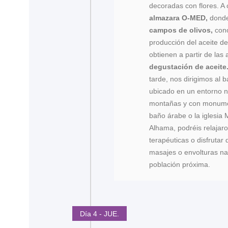
decoradas con flores. A 
almazara O-MED,
dond
campos de olivos,
cono
producción del aceite de
obtienen a partir de las
degustación de aceite
tarde, nos dirigimos al 
ubicado en un entorno n
montañas y con monume
baño árabe o la iglesia
Alhama, podréis relajar
terapéuticas o disfrutar
masajes o envolturas na
población próxima.
Día 4 - JUE.