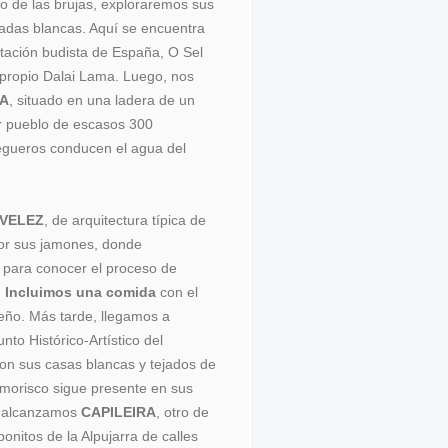
lo de las brujas, exploraremos sus
hadas blancas. Aquí se encuentra
itación budista de España, O Sel
 propio Dalai Lama. Luego, nos
RA
, situado en una ladera de un
r pueblo de escasos 300
egueros conducen el agua del
VELEZ
, de arquitectura típica de
por sus jamones, donde
s
para conocer el proceso de
.
Incluimos una comida
con el
rreño. Más tarde, llegamos a
unto Histórico-Artístico del
on sus casas blancas y tejados de
 morisco sigue presente en sus
e, alcanzamos
CAPILEIRA
, otro de
bonitos de la Alpujarra de calles