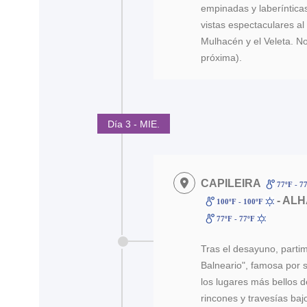
empinadas y laberíntica
vistas espectaculares al
Mulhacén y el Veleta. N
próxima).
Día 3 - MIE.
CAPILEIRA
77ºF - 7
- AL
100ºF - 100ºF
77ºF - 77ºF
Tras el desayuno, parti
Balneario", famosa por 
los lugares más bellos 
rincones y travesías baj