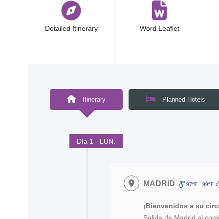
Detailed Itinerary
Word Leaflet
Itinerary
Planned Hotels
Día 1 - LUN.
MADRID
97ºF - 99ºF
¡Bienvenidos a su cir
Salida de Madrid al co