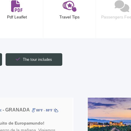
Pdf Leaflet
Travel Tips
Passengers Fe
The tour includes
- GRANADA
88ºF - 88ºF
cuito de Europamundo!
mienzo de la mañana. Viajamos