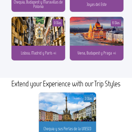
Chequia, Budapest y Maravillas de
Joyas del Este
Polonia
9 Días
6 Días
Lisboa, Madrid y París +i
Viena, Budapest y Praga +i
Extend your Experience with our Trip Styles
3 Días
Chequia y sus Perlas de la UNESCO