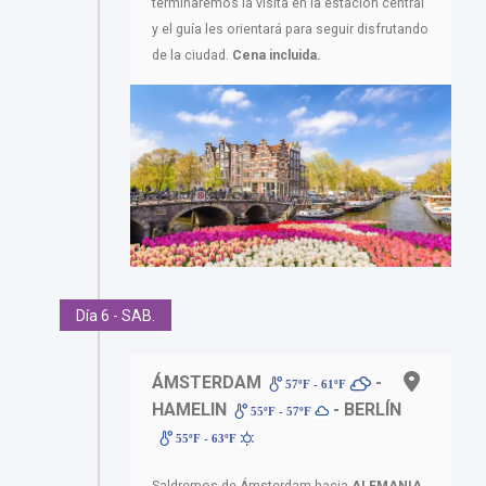
terminaremos la visita en la estación central
y el guía les orientará para seguir disfrutando
de la ciudad.
Cena incluida.
Día 6 - SAB.
ÁMSTERDAM
-
57ºF - 61ºF
HAMELIN
- BERLÍN
55ºF - 57ºF
55ºF - 63ºF
Saldremos de Ámsterdam hacia
ALEMANIA.