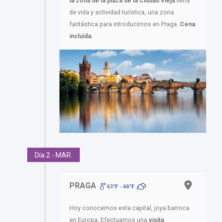
la zona de la plaza de la Ciudad Vieja
llena
de vida y actividad turística, una zona
fantástica para introducirnos en Praga.
Cena
incluida.
Día 2 - MAR.
PRAGA
63ºF - 66ºF
Hoy conocemos esta capital, joya barroca
en Europa. Efectuamos una
visita