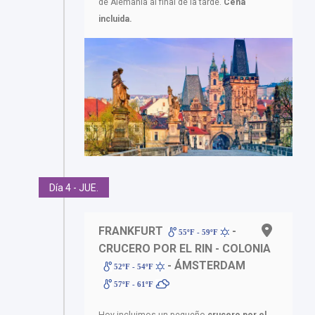
de Alemania al final de la tarde.
Cena
incluida.
Día 4 - JUE.
FRANKFURT
-
55ºF - 59ºF
CRUCERO POR EL RIN - COLONIA
- ÁMSTERDAM
52ºF - 54ºF
57ºF - 61ºF
Hoy incluimos un pequeño
crucero por el