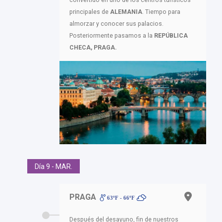
convertido en uno de los centros turísticos
principales de
ALEMANIA
. Tiempo para
almorzar y conocer sus palacios.
Posteriormente pasamos a la
REPÚBLICA
CHECA,
PRAGA.
Día 9 - MAR.
PRAGA
63ºF - 66ºF
Después del desayuno, fin de nuestros