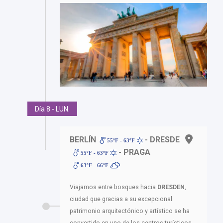
Día 8 - LUN.
BERLÍN
- DRESDE
55ºF - 63ºF
- PRAGA
55ºF - 63ºF
63ºF - 66ºF
Viajamos entre bosques hacia
DRESDEN
,
ciudad que gracias a su excepcional
patrimonio arquitectónico y artístico se ha