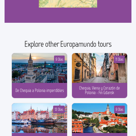
Explore other Europamundo tours
9 Días
11 Días
Chequia, Viena y Corazón de
De Chequia a Polonia imperdibles
Polonia - Fin Gdansk
13 Días
9 Días