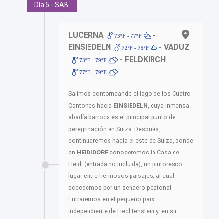
Día 5 - SAB.
LUCERNA
-
73ºF - 77ºF
EINSIEDELN
- VADUZ
72ºF - 75ºF
- FELDKIRCH
73ºF - 79ºF
77ºF - 79ºF
Salimos contorneando el lago de los Cuatro
Cantones hacia
EINSIEDELN
, cuya inmensa
abadía barroca es el principal punto de
peregrinación en Suiza. Después,
continuaremos hacia el este de Suiza, donde
en
HEIDIDORF
conoceremos la Casa de
Heidi (entrada no incluida), un pintoresco
lugar entre hermosos paisajes, al cual
accedemos por un sendero peatonal.
Entraremos en el pequeño país
independiente de Liechtenstein y, en su