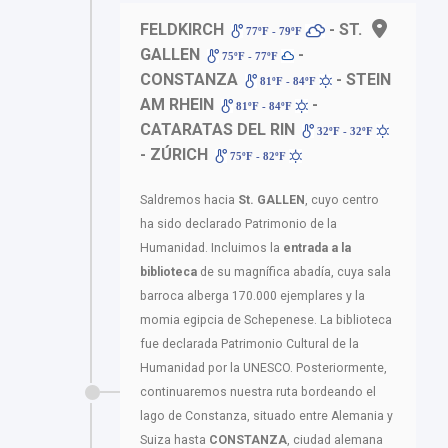
FELDKIRCH
- ST.
77ºF - 79ºF
GALLEN
-
75ºF - 77ºF
CONSTANZA
- STEIN
81ºF - 84ºF
AM RHEIN
-
81ºF - 84ºF
CATARATAS DEL RIN
32ºF - 32ºF
- ZÚRICH
75ºF - 82ºF
Saldremos hacia
St. GALLEN
, cuyo centro
ha sido declarado Patrimonio de la
Humanidad. Incluimos la
entrada a la
biblioteca
de su magnífica abadía, cuya sala
barroca alberga 170.000 ejemplares y la
momia egipcia de Schepenese. La biblioteca
fue declarada Patrimonio Cultural de la
Humanidad por la UNESCO. Posteriormente,
continuaremos nuestra ruta bordeando el
lago de Constanza, situado entre Alemania y
Suiza hasta
CONSTANZA
, ciudad alemana