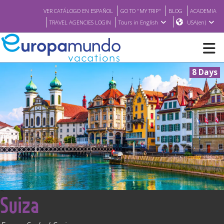
VER CATÁLOGO EN ESPAÑOL
GO TO "MY TRIP"
BLOG
ACADEMIA
TRAVEL AGENCIES LOGIN
Tours in English
USA(en)
8 Days
NEW
BROCHURE PDF
WHERE TO BUY
FEATURED
<
Suiza
ABOUT US