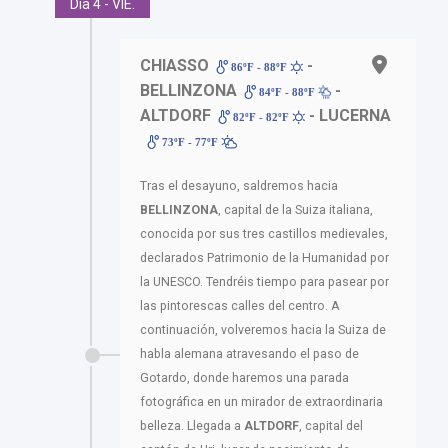
Día 4 - VIE.
CHIASSO
-
86ºF - 88ºF
BELLINZONA
-
84ºF - 88ºF
ALTDORF
- LUCERNA
82ºF - 82ºF
73ºF - 77ºF
Tras el desayuno, saldremos hacia
BELLINZONA
, capital de la Suiza italiana,
conocida por sus tres castillos medievales,
declarados Patrimonio de la Humanidad por
la UNESCO. Tendréis tiempo para pasear por
las pintorescas calles del centro. A
continuación, volveremos hacia la Suiza de
habla alemana atravesando el paso de
Gotardo, donde haremos una parada
fotográfica en un mirador de extraordinaria
belleza. Llegada a
ALTDORF
, capital del