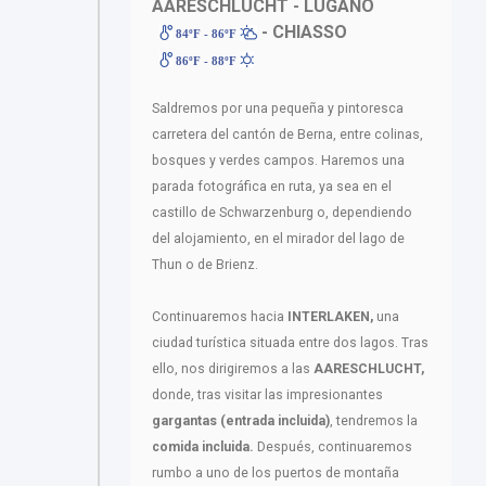
AARESCHLUCHT - LUGANO
- CHIASSO
84ºF - 86ºF
86ºF - 88ºF
Saldremos por una pequeña y pintoresca
carretera del cantón de Berna, entre colinas,
bosques y verdes campos. Haremos una
parada fotográfica en ruta, ya sea en el
castillo de Schwarzenburg o, dependiendo
del alojamiento, en el mirador del lago de
Thun o de Brienz.
Continuaremos hacia
INTERLAKEN,
una
ciudad turística situada entre dos lagos. Tras
ello, nos dirigiremos a las
AARESCHLUCHT,
donde, tras visitar las impresionantes
gargantas (entrada incluida)
, tendremos la
comida incluida.
Después, continuaremos
rumbo a uno de los puertos de montaña