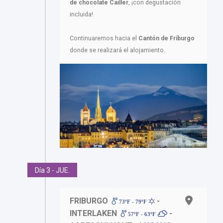
de chocolate Cailler
, ¡con degustación
incluida!
Continuaremos hacia el
Cantón de
Friburgo
donde se realizará el alojamiento.
Día 3 - JUE.
FRIBURGO
-
73ºF - 79ºF
INTERLAKEN
-
57ºF - 63ºF