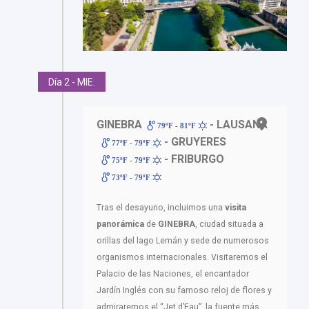
Día 2 - MIE.
GINEBRA
- LAUSANA
79ºF - 81ºF
- GRUYERES
77ºF - 79ºF
- FRIBURGO
75ºF - 79ºF
73ºF - 79ºF
Tras el desayuno, incluimos una
visita
panorámica
de
GINEBRA
, ciudad situada a
orillas del lago Lemán y sede de numerosos
organismos internacionales. Visitaremos el
Palacio de las Naciones, el encantador
Jardín Inglés con su famoso reloj de flores y
admiraremos el “Jet d’Eau”, la fuente más