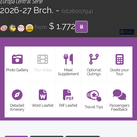
Europa Central Serie
CONTACT
2026-27 Brch. -
(id:2600794)
Find your Tour
$ 1.772
from
Photo Gallery
Tour Video
Meal
Optional
Quote your
Supplement
Outings
Tour
Detailed
Word Leaflet
Pdf Leaflet
Passengers
Travel Tips
Itinerary
Feedback