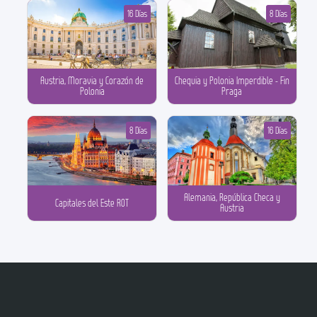
16 Días
8 Días
Austria, Moravia y Corazón de
Chequia y Polonia Imperdible - Fin
Polonia
Praga
8 Días
16 Días
Alemania, República Checa y
Capitales del Este ROT
Austria