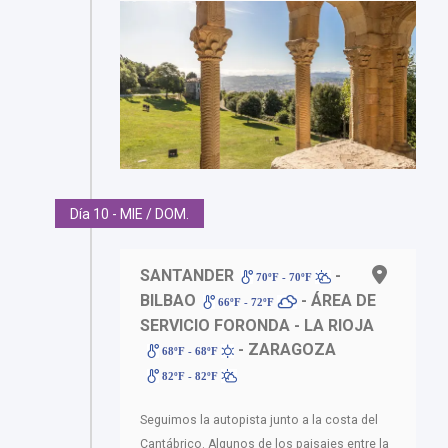
Día 10 - MIE / DOM.
SANTANDER
-
70ºF - 70ºF
BILBAO
- ÁREA DE
66ºF - 72ºF
SERVICIO FORONDA - LA RIOJA
- ZARAGOZA
68ºF - 68ºF
82ºF - 82ºF
Seguimos la autopista junto a la costa del
Cantábrico. Algunos de los paisajes entre la