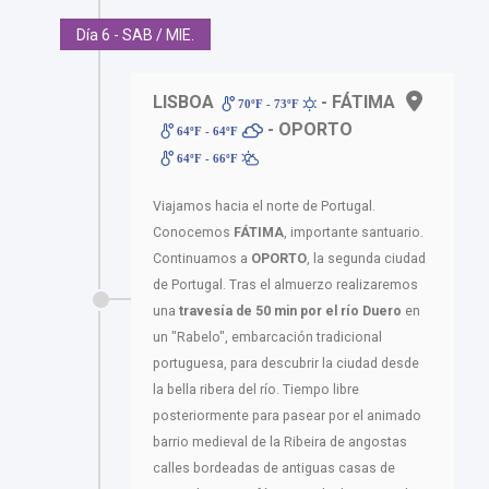
Día 6 - SAB / MIE.
LISBOA
- FÁTIMA
70ºF - 73ºF
- OPORTO
64ºF - 64ºF
64ºF - 66ºF
Viajamos hacia el norte de Portugal.
Conocemos
FÁTIMA
, importante santuario.
Continuamos a
OPORTO
, la segunda ciudad
de Portugal. Tras el almuerzo realizaremos
una
travesía de 50 min por el río Duero
en
un "Rabelo", embarcación tradicional
portuguesa, para descubrir la ciudad desde
la bella ribera del río. Tiempo libre
posteriormente para pasear por el animado
barrio medieval de la Ribeira de angostas
calles bordeadas de antiguas casas de