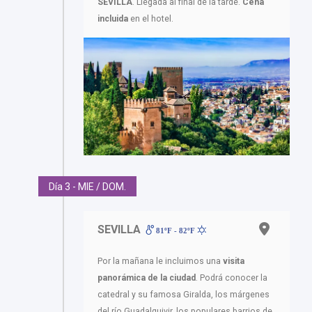
SEVILLA
. Llegada al final de la tarde.
Cena
incluida
en el hotel.
Día 3 - MIE / DOM.
SEVILLA
81ºF - 82ºF
Por la mañana le incluimos una
visita
panorámica de la ciudad
. Podrá conocer la
catedral y su famosa Giralda, los márgenes
del río Guadalquivir, los populares barrios de