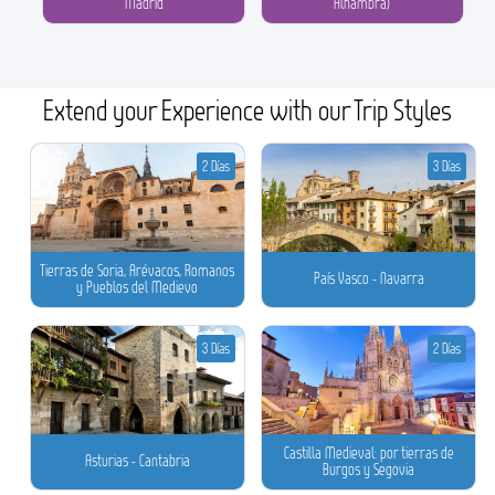
Madrid
Alhambra)
Extend your Experience with our Trip Styles
2 Días
3 Días
Tierras de Soria, Arévacos, Romanos
País Vasco - Navarra
y Pueblos del Medievo
3 Días
2 Días
Castilla Medieval: por tierras de
Asturias - Cantabria
Burgos y Segovia