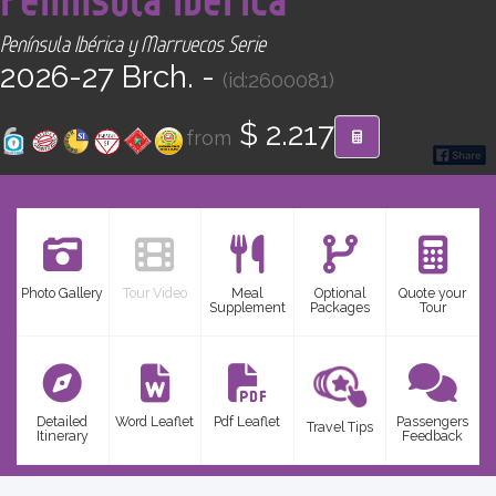
CONTACT
Península Ibérica y Marruecos Serie
2026-27 Brch. -
(id:2600081)
Find your Tour
$ 2.217
from
Photo Gallery
Tour Video
Meal
Optional
Quote your
Supplement
Packages
Tour
Detailed
Word Leaflet
Pdf Leaflet
Passengers
Travel Tips
Itinerary
Feedback