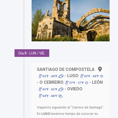
Día 8 - LUN / VIE.
SANTIAGO DE COMPOSTELA
- LUGO
63ºF - 64ºF
63ºF - 64ºF
- O CEBREIRO
- LEÓN
57ºF - 57ºF
- OVIEDO
61ºF - 61ºF
64ºF - 66ºF
Viajamos siguiendo el "Camino de Santiago".
En
LUGO
tenemos tiempo de conocer su