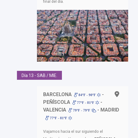
final del día.
Día 13 - SAB / MIE.
BARCELONA
-
84ºF - 90ºF
PEÑÍSCOLA
-
77ºF - 81ºF
VALENCIA
- MADRID
79ºF - 79ºF
77ºF - 81ºF
Viajamos hacia el sur siguiendo el