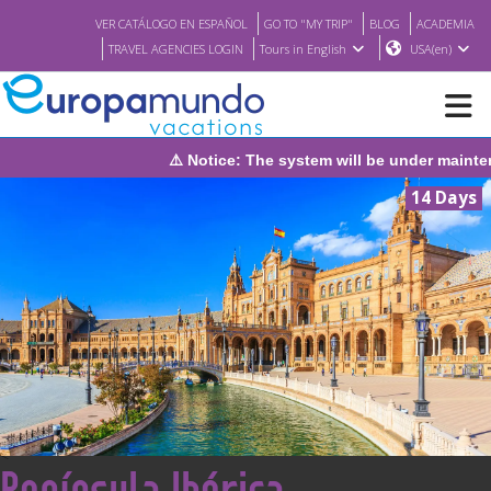
VER CATÁLOGO EN ESPAÑOL
GO TO "MY TRIP"
BLOG
ACADEMIA
TRAVEL AGENCIES LOGIN
Tours in English
USA(en)
⚠️ Notice: The system will be under maintenance on Sunday, Au
NEW
14 Days
BROCHURE PDF
WHERE TO BUY
FEATURED
ABOUT US
<
Península Ibérica