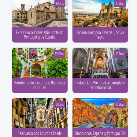
9 Días
10 Días
Experiencia Inolvidable Norte de
España, Borgoña, Alsacia y Selva
Portugal y de España
Negra
13 Días
10 Días
Rumbo Norte, Levante y Andalucía
Andalucía y Portugal al completo
con Mad
(Sin Alhambra)
6 Días
16 Días
País Vasco con Lourdes Desde
Marruecos, España y Portugal (Sin