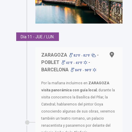
Día 11 - JUE / LUN.
ZARAGOZA
-
82ºF - 82ºF
POBLET
-
41ºF - 41ºF
BARCELONA
84ºF - 90ºF
Por la mañana incluimos en
ZARAGOZA
visita panorámica con guía local
; durante la
visita conocemos la Basílica del Pilar, la
Catedral; hablaremos del pintor Goya
conociendo algunas de sus obras, veremos
también un teatro romano, un palacio
renacentista y pasaremos por delante del