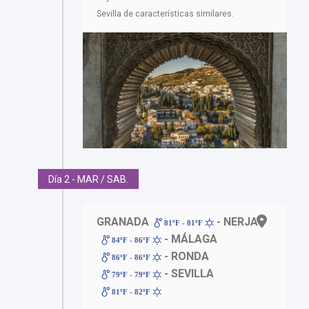
Sevilla de características similares.
Día 2 - MAR / SAB.
GRANADA
- NERJA
81ºF - 81ºF
- MÁLAGA
84ºF - 86ºF
- RONDA
86ºF - 86ºF
- SEVILLA
79ºF - 79ºF
81ºF - 82ºF