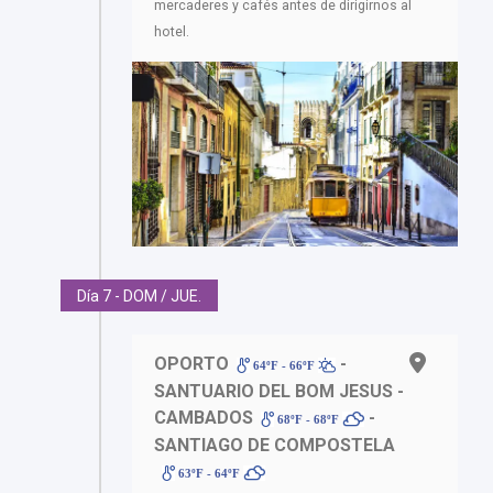
mercaderes y cafés antes de dirigirnos al
hotel.
Día 7 - DOM / JUE.
OPORTO
-
64ºF - 66ºF
SANTUARIO DEL BOM JESUS -
CAMBADOS
-
68ºF - 68ºF
SANTIAGO DE COMPOSTELA
63ºF - 64ºF