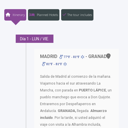
Itinerary
Planned Hotels
The tour includes
Día 1 - LUN / VIE.
MADRID
- GRANADA
77ºF - 81ºF
81ºF - 81ºF
Salida de Madrid al comienzo de la mañana.
Viajamos hacia el sur atravesando La
Mancha, con parada en
PUERTO LÁPICE
, un
pueblo manchego que evoca a Don Quijote.
Entraremos por Despeñaperros en
Andalucía.
GRANADA,
llegada.
Almuerzo
incluido
. Por la tarde, si usted adquirió el
viaje con visita a la Alhambra incluida,