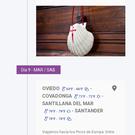
Día 9 - MAR / SAB.
OVIEDO
-
64ºF - 66ºF
COVADONGA
-
75ºF - 75ºF
SANTILLANA DEL MAR
- SANTANDER
70ºF - 70ºF
70ºF - 70ºF
Viajamos hacia los Picos de Europa. Entre