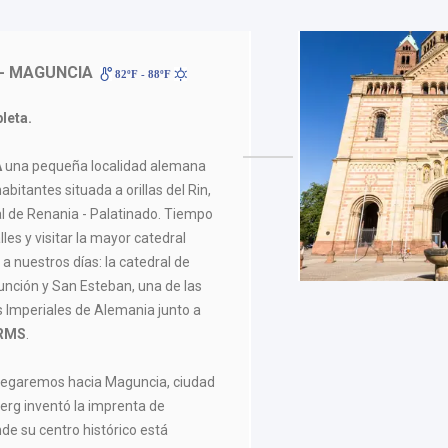
- MAGUNCIA
82ºF - 88ºF
leta.
A
una pequeña localidad alemana
bitantes situada a orillas del Rin,
al de Renania - Palatinado. Tiempo
lles y visitar la mayor catedral
a nuestros días: la catedral de
unción y San Esteban, una de las
s Imperiales de Alemania junto a
RMS
.
vegaremos hacia Maguncia, ciudad
rg inventó la imprenta de
de su centro histórico está