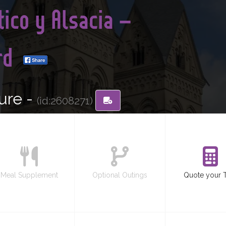
ico y Alsacia –
rd
ure -
(id:2608271)
Meal Supplement
Optional Outings
Quote your 