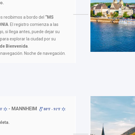
o.
es recibimos a bordo del
“MS
ONIA
. El registro comienza a las
, si llega antes, puede dejar su
para explorar la ciudad por su
 de Bienvenida
.
a navegación. Noche de navegación.
- MANNHEIM
ºF
88ºF - 91ºF
leta.