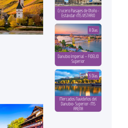
Crucero Paisajes de Otoño -
Estándar-MS VISTARIO
8 Días
Danubio Imperial – FIDELIO
Superior
5 Días
Mercados Navideños del
Danubio- Superior- MS
ARENA