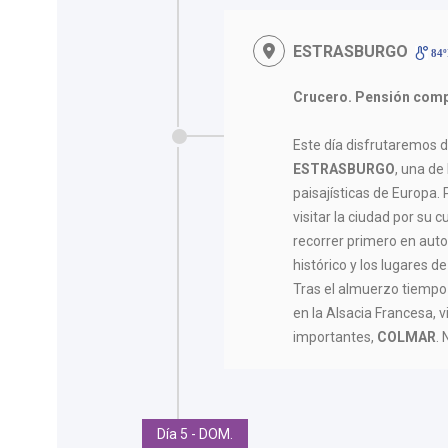
ESTRASBURGO
84º
Crucero. Pensión comp
Este día disfrutaremos d
ESTRASBURGO
, una de
paisajísticas de Europa.
visitar la ciudad por su 
recorrer primero en auto
histórico y los lugares d
Tras el almuerzo tiempo 
en la Alsacia Francesa, 
importantes,
COLMAR
.
Día 5 - DOM.