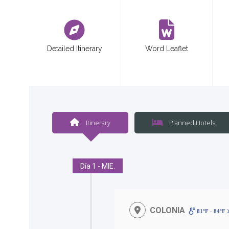
<
Detailed Itinerary
Word Leaflet
Itinerary
Planned Hotels
Día 1 - MIE.
COLONIA
81ºF - 84ºF