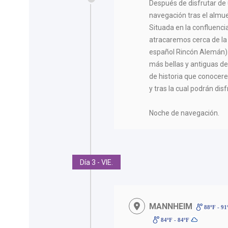
Después de disfrutar de u
navegación tras el almu
Situada en la confluencia
atracaremos cerca de la
español Rincón Alemán).
más bellas y antiguas 
de historia que conocer
y tras la cual podrán disf
Noche de navegación.
Día 3 - VIE.
MANNHEIM
88ºF - 9
84ºF - 84ºF