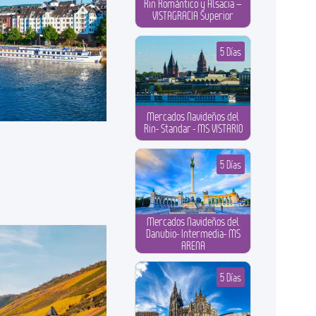
Rin Romántico y Alsacia –
VISTAGRACIA Superior
5 Días
Mercados Navideños del
Rin- Standar - MS VISTARIO
5 Días
Mercados Navideños del
Danubio- Intermedia- MS
ARENA
5 Días