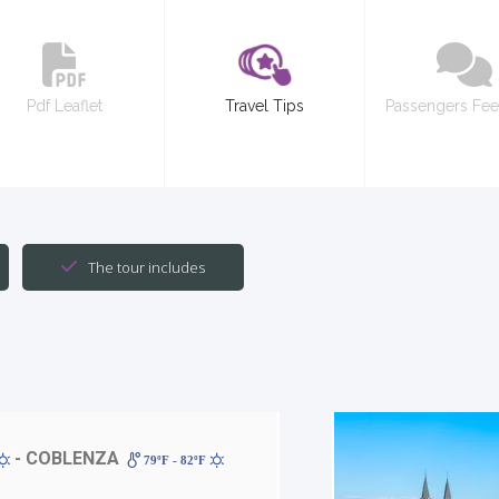
Pdf Leaflet
Travel Tips
Passengers Fe
The tour includes
- COBLENZA
79ºF - 82ºF