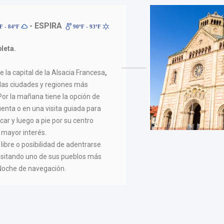
- ESPIRA
F - 84ºF
90ºF - 93ºF
leta.
e la capital de la Alsacia Francesa
,
 las ciudades y regiones más
 Por la mañana tiene la opción de
cuenta o en una visita guiada para
car y luego a pie por su centro
e mayor interés.
libre o posibilidad de adentrarse
visitando uno de sus pueblos más
 Noche de navegación.