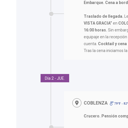
Embarque. Cena a bord
Traslado de llegada.
L
VISTA GRACIA”
en
COL
16:00 horas.
Sin embargo
equipaje en la recepción 
cuenta.
Cocktail y cena
Tras la cena iniciamos l
Día 2 - JUE.
COBLENZA
79ºF - 82
Crucero. Pensión comp