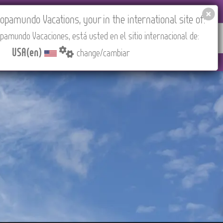
EL AGENCIES LOGIN
Tours in English
USA(en)
pamundo Vacations, your in the international site of:
pamundo Vacaciones, está usted en el sitio internacional de:
RED
ABOUT US
CONTACT
Find your Tour
USA(en)
change/cambiar
EST/Madrid).