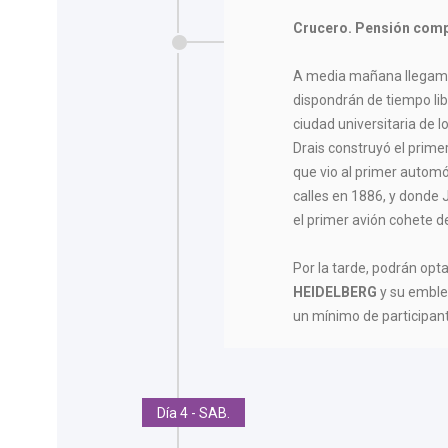
Crucero. Pensión comp
A media mañana llegam
dispondrán de tiempo lib
ciudad universitaria de l
Drais construyó el prime
que vio al primer automó
calles en 1886, y donde 
el primer avión cohete 
Por la tarde, podrán opta
HEIDELBERG
y su emblem
un mínimo de participan
Día 4 - SAB.