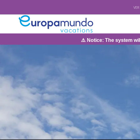
VER
⚠️ Notice: The system will be under main