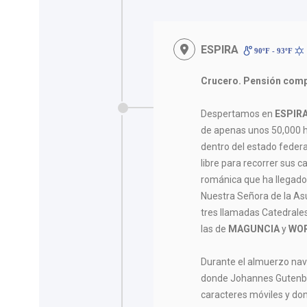
ESPIRA
90ºF - 93ºF
Crucero. Pensión comp
Despertamos en
ESPIR
de apenas unos 50,000 ha
dentro del estado feder
libre para recorrer sus ca
románica que ha llegado 
Nuestra Señora de la As
tres llamadas Catedrale
las de
MAGUNCIA
y
WO
Durante el almuerzo na
donde Johannes Gutenbe
caracteres móviles y don