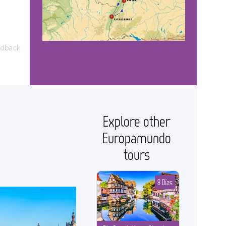
edback
Explore other
Europamundo
tours
8 Días