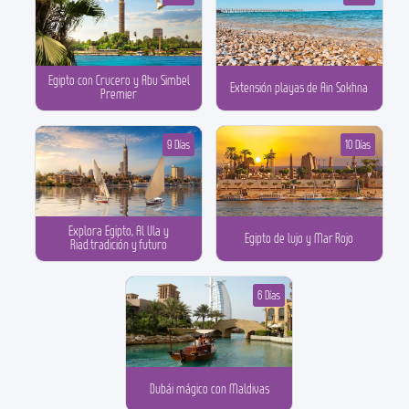
Egipto con Crucero y Abu Simbel
Extensión playas de Ain Sokhna
Premier
9 Días
10 Días
Explora Egipto, Al Ula y
Egipto de lujo y Mar Rojo
Riad:tradición y futuro
6 Días
Dubái mágico con Maldivas