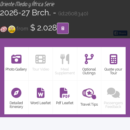
Oriente Medio y África Serie
CONTACT
2026-27 Brch. -
(id:2608340)
Find your Tour
$ 2.028
from
Photo Gallery
Tour Video
Meal
Optional
Quote your
Supplement
Outings
Tour
Detailed
Word Leaflet
Pdf Leaflet
Passengers
Travel Tips
Itinerary
Feedback