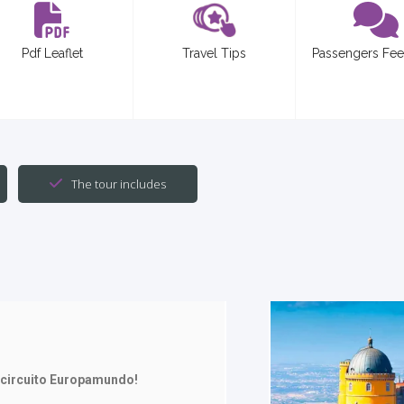
Pdf Leaflet
Travel Tips
Passengers Fe
The tour includes
 circuito Europamundo!