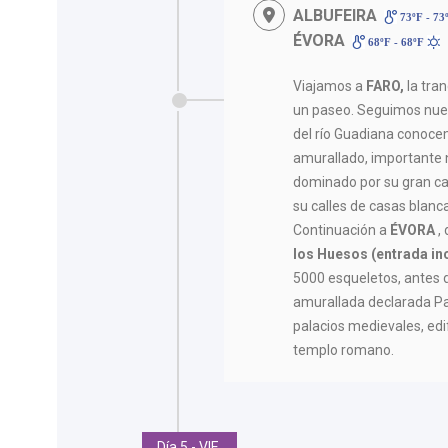
ALBUFEIRA
73ºF - 73
ÉVORA
68ºF - 68ºF
Viajamos a
FARO,
la tran
un paseo. Seguimos nuest
del río Guadiana conoc
amurallado, importante
dominado por su gran cas
su calles de casas blanca
Continuación a
ÉVORA
,
los Huesos (entrada in
5000 esqueletos, antes d
amurallada declarada P
palacios medievales, edif
templo romano.
Día 5 - VIE.