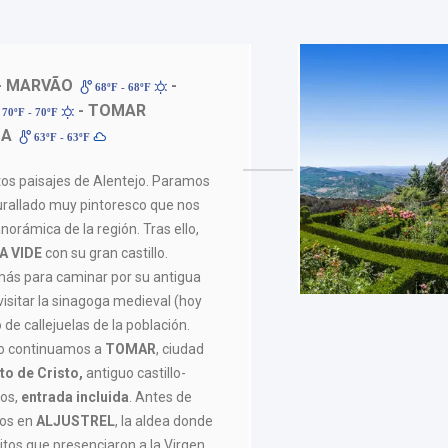
- MARVÃO
-
68ºF - 68ºF
- TOMAR
70ºF - 70ºF
MA
63ºF - 63ºF
tos paisajes de Alentejo. Paramos
urallado muy pintoresco que nos
norámica de la región. Tras ello,
A VIDE
con su gran castillo.
s para caminar por su antigua
isitar la sinagoga medieval (hoy
 de callejuelas de la población.
zo continuamos a
TOMAR
, ciudad
o de Cristo,
antiguo castillo-
ios,
entrada incluida
. Antes de
mos en
ALJUSTREL
, la aldea donde
itos que presenciaron a la Virgen.