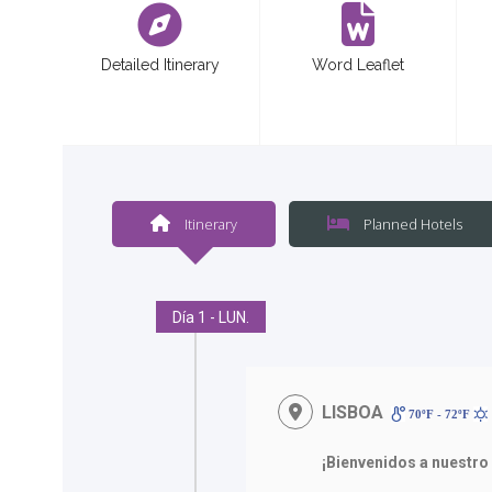
Detailed Itinerary
Word Leaflet
Itinerary
Planned Hotels
Día 1 - LUN.
LISBOA
70ºF - 72ºF
¡Bienvenidos a nuestro