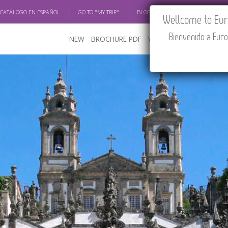
 CATÁLOGO EN ESPAÑOL
GO TO "MY TRIP"
BLOG
ACADEMIA
TRAV
Wellcome to Euro
Bienvenido a Euro
NEW
BROCHURE PDF
WHERE TO BUY
FEATU