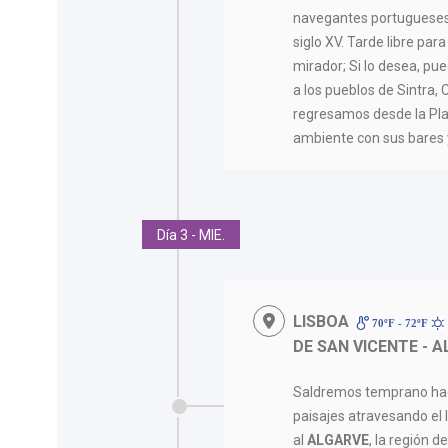
navegantes portugueses 
siglo XV. Tarde libre para
mirador; Si lo desea, pu
a los pueblos de Sintra, C
regresamos desde la Pla
ambiente con sus bares y
Día 3 - MIE.
LISBOA
70ºF - 72ºF
DE SAN VICENTE - A
Saldremos temprano haci
paisajes atravesando el 
al
ALGARVE
, la región 