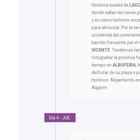
histórica ciudad de
LAG
donde salían las naves p
y su casco histórico enc
para almorzar. Por la ta
occidental del continent
barrido frecuente por e
VICENTE
. Tendemos tam
fotografiar la próxima f
tiempo en
ALBUFEIRA
, 
disfrutar de su playa o 
histórico. Alojamiento e
Algarve.
Día 4 - JUE.