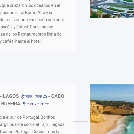
que cruzaron los océanos en el
 pasear e ir al Barrio Alto y su
ede realizar una excursión opcional
ascáis y Estoril. Por la noche
za de los Restauradores llena de
 cafés, hasta el hotel.
- LAGOS
- CABO
75ºF - 75ºF
LBUFEIRA
73ºF - 73ºF
a el sur de Portugal. Bonitos
largo puente sobre el Tajo. Llegada
del sur en Portugal. Conocemos la