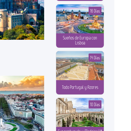
16 Días
Sueños de Europa con
Lisboa
14 Días
Todo Portugal y Azores
10 Días