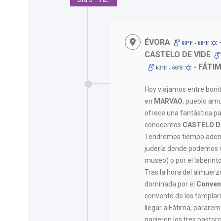
ÉVORA
68ºF - 68ºF
CASTELO DE VIDE
- FÁTI
63ºF - 66ºF
Hoy viajamos entre boni
en
MARVAO
, pueblo am
ofrece una fantástica pa
conocemos
CASTELO D
Tendremos tiempo ademá
judería donde podemos v
museo) o por el laberinto
Tras la hora del almuer
dominada por el
Convent
convento de los templar
llegar a Fátima, parare
nacieron los tres pastorc