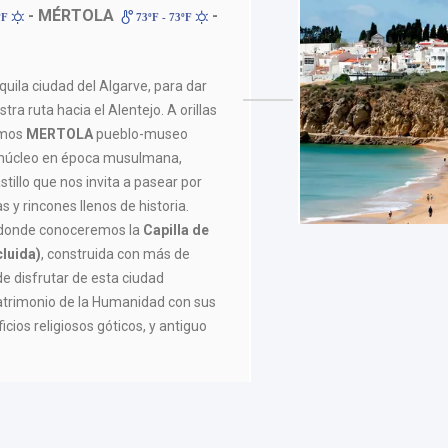
- MÉRTOLA
-
ºF
73ºF - 73ºF
quila ciudad del Algarve, para dar
ra ruta hacia el Alentejo. A orillas
emos
MERTOLA
pueblo-museo
 núcleo en época musulmana,
tillo que nos invita a pasear por
s y rincones llenos de historia.
 donde conoceremos la
Capilla de
cluida)
, construida con más de
e disfrutar de esta ciudad
atrimonio de la Humanidad con sus
icios religiosos góticos, y antiguo