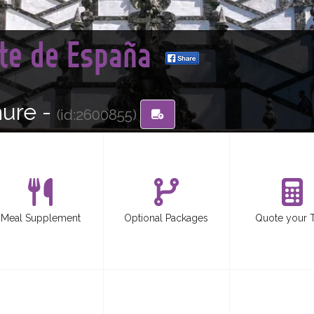
rte de España
hure -
(id:2600855)
Meal Supplement
Optional Packages
Quote your 