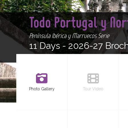
Todo Portugal y No
Península Ibérica y Marruecos Serie
11 Days -
2026-27 Broc
Photo Gallery
Tour Video
<