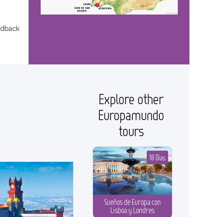
edback
Explore other
Europamundo
tours
18 Días
Sueños de Europa con
Lisboa y Londres