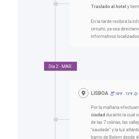
Traslado al hotel
y tiem
En la tarde recibirá la in
circuito, ya sea directam
informativos localizados 
Día 2 - MAR.
LISBOA
70ºF - 72ºF
Por la mañana efectua
ciudad
durante la cual 
de las 7 colinas, las calle
"saudade" y la luz atlán
barrio de Belem desde d