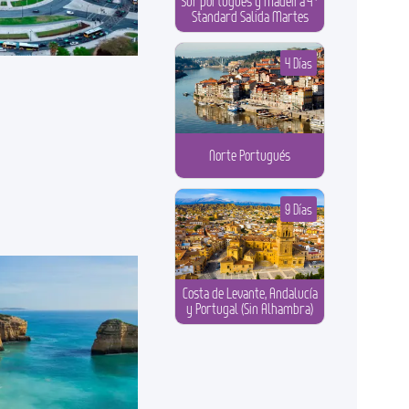
Sur portugués y Madeira 4*
Standard Salida Martes
4 Días
Norte Portugués
9 Días
Costa de Levante, Andalucía
y Portugal (Sin Alhambra)