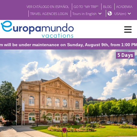
VER CATÁLOGO EN ESPAÑOL
GO TO "MY TRIP"
BLOG
ACADEMIA
TRAVEL AGENCIES LOGIN
Tours in English
USA(en)
under maintenance on Sunday, August 9th, from 1:00 PM to 3:30 PM
NEW
5 Days
BROCHURE PDF
WHERE TO BUY
FEATURED
ABOUT US