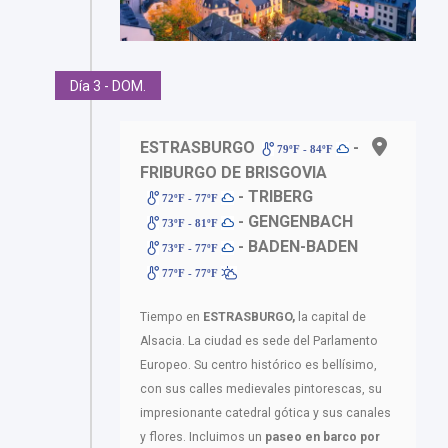
Día 3 - DOM.
ESTRASBURGO
-
79ºF - 84ºF
FRIBURGO DE BRISGOVIA
- TRIBERG
72ºF - 77ºF
- GENGENBACH
73ºF - 81ºF
- BADEN-BADEN
73ºF - 77ºF
77ºF - 77ºF
Tiempo en
ESTRASBURGO,
la capital de
Alsacia. La ciudad es sede del Parlamento
Europeo. Su centro histórico es bellísimo,
con sus calles medievales pintorescas, su
impresionante catedral gótica y sus canales
y flores. Incluimos un
paseo en barco por