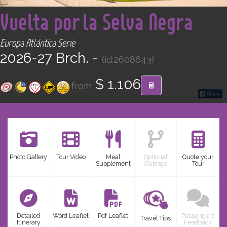
<
CONTACT
Vuelta por la Selva Negra
Find your Tour
Europa Atlántica Serie
2026-27 Brch. -
(id:2608643)
$ 1.106
from
Photo Gallery
Tour Video
Meal
Optional
Quote your
Supplement
Outings
Tour
Detailed
Word Leaflet
Pdf Leaflet
Passengers
Travel Tips
Itinerary
Feedback