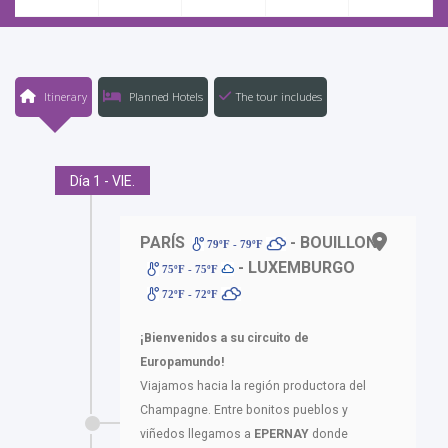
Itinerary
Planned Hotels
The tour includes
Día 1 - VIE.
PARÍS
- BOUILLON
79ºF - 79ºF
- LUXEMBURGO
75ºF - 75ºF
72ºF - 72ºF
¡Bienvenidos a su circuito de
Europamundo!
Viajamos hacia la región productora del
Champagne. Entre bonitos pueblos y
viñedos llegamos a
EPERNAY
donde