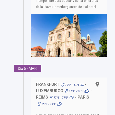
Tiempo libre para pasear y cenar en el área
de la Plaza Romerberg antes de ir al hotel.
Día 5 - MAR.
FRANKFURT
-
79ºF - 81ºF
LUXEMBURGO
-
72ºF - 72ºF
REIMS
- PARÍS
77ºF - 77ºF
79ºF - 79ºF