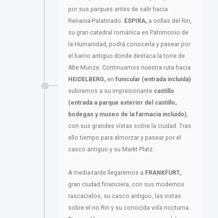
por sus parques antes de salir hacia
Renania-Palatinado.
ESPIRA,
a orillas del Rin,
su gran catedral románica es Patrimonio de
la Humanidad, podrá conocerla y pasear por
el barrio antiguo donde destaca la torre de
Alte Munze. Continuamos nuestra ruta hacia
HEIDELBERG,
en
funicular (entrada incluida)
subiremos a su impresionante
castillo
(entrada a parque exterior del castillo,
bodegas y museo de la farmacia incluido)
,
con sus grandes vistas sobre la ciudad. Tras
ello tiempo para almorzar y pasear por el
casco antiguo y su Markt Platz.
A media-tarde llegaremos a
FRANKFURT,
gran ciudad financiera, con sus modernos
rascacielos, su casco antiguo, las vistas
sobre el rio Rin y su conocida vida nocturna.