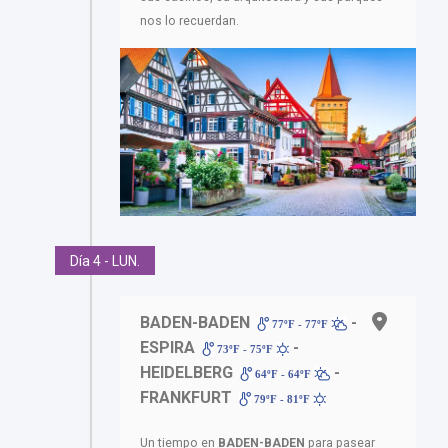
nos lo recuerdan.
Día 4 - LUN.
BADEN-BADEN
-
77ºF - 77ºF
ESPIRA
-
73ºF - 75ºF
HEIDELBERG
-
64ºF - 64ºF
FRANKFURT
79ºF - 81ºF
Un tiempo en
BADEN-BADEN
para pasear