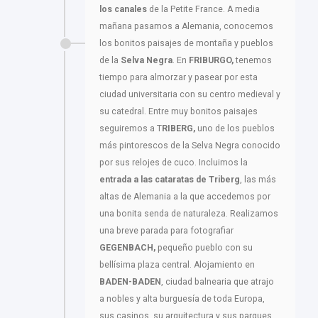
los canales
de la Petite France. A media
mañana pasamos a Alemania, conocemos
los bonitos paisajes de montaña y pueblos
de la
Selva Negra
. En
FRIBURGO,
tenemos
tiempo para almorzar y pasear por esta
ciudad universitaria con su centro medieval y
su catedral. Entre muy bonitos paisajes
seguiremos a T
RIBERG,
uno de los pueblos
más pintorescos de la Selva Negra conocido
por sus relojes de cuco. Incluimos la
entrada a las cataratas de Triberg
, las más
altas de Alemania a la que accedemos por
una bonita senda de naturaleza. Realizamos
una breve parada para fotografiar
GEGENBACH,
pequeño pueblo con su
bellísima plaza central. Alojamiento en
BADEN-BADEN
, ciudad balnearia que atrajo
a nobles y alta burguesía de toda Europa,
sus casinos, su arquitectura y sus parques