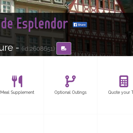
 de Esplendor
ure -
(id:2608651)
Meal Supplement
Optional Outings
Quote your 