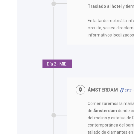
Traslado al hotel
y tiem
En la tarde recibirá la in
circuito, ya sea directam
informativos localizados 
Día 2 - MIE.
ÁMSTERDAM
59ºF -
Comenzaremos la maña
de
Ámsterdam
donde c
del molino y estatua de 
contemporánea del barri
tallado de diamantes en 