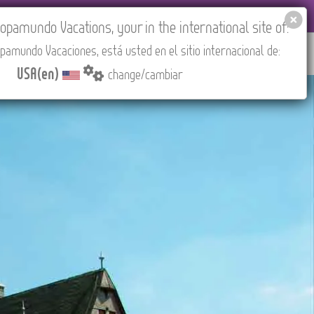
EL AGENCIES LOGIN
Tours in English
USA(en)
pamundo Vacations, your in the international site of:
pamundo Vacaciones, está usted en el sitio internacional de:
RED
ABOUT US
CONTACT
Find your Tour
USA(en)
change/cambiar