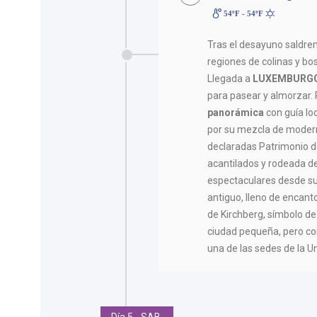
54ºF - 54ºF
Tras el desayuno saldre
regiones de colinas y bo
Llegada a
LUXEMBURG
para pasear y almorzar. 
panorámica
con guía lo
por su mezcla de moderni
declaradas Patrimonio d
acantilados y rodeada de
espectaculares desde su
antiguo, lleno de encant
de Kirchberg, símbolo de
ciudad pequeña, pero con
una de las sedes de la U