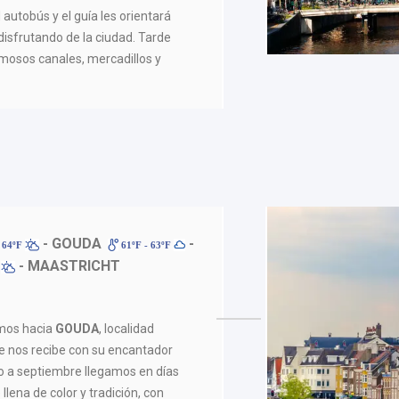
autobús y el guía les orientará
isfrutando de la ciudad. Tarde
famosos canales, mercadillos y
- GOUDA
-
 64ºF
61ºF - 63ºF
- MAASTRICHT
F
emos hacia
GOUDA
, localidad
 nos recibe con su encantador
yo a septiembre llegamos en días
llena de color y tradición, con