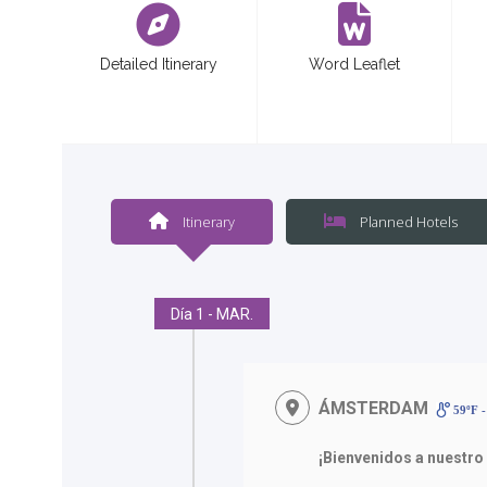
Detailed Itinerary
Word Leaflet
Itinerary
Planned Hotels
Día 1 - MAR.
ÁMSTERDAM
59ºF -
¡Bienvenidos a nuestro