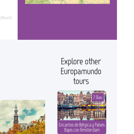
edback
Explore other
Europamundo
tours
7 Días
Encantos de Bélgica y Países
Bajos con Ámsterdam