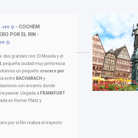
- COCHEM
- 54ºF
RO POR EL RIN -
73ºF
 dos grandes ríos: El Mosela y el
M
, pequeña ciudad muy pintoresca
. Incluimos un pequeño
crucero por
ia entre
BACHARACH
y
blaciones con encanto donde
ra pasear. Llegada a
FRANKFURT
rada en Romer Platz y
cero por el Rin realiza el trayecto