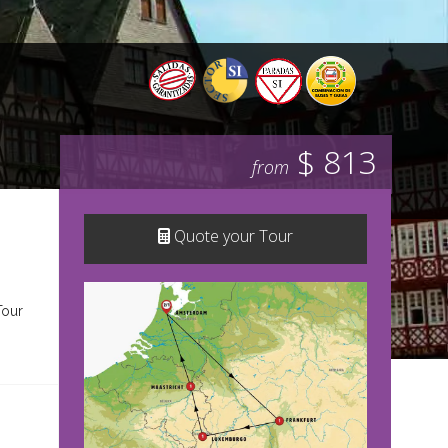
$ 813
from
Quote your Tour
Tour