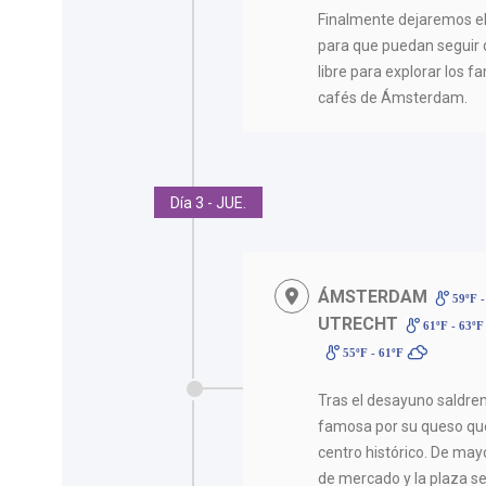
Finalmente dejaremos el 
para que puedan seguir d
libre para explorar los 
cafés de Ámsterdam.
Día 3 - JUE.
ÁMSTERDAM
59ºF -
UTRECHT
61ºF - 63º
55ºF - 61ºF
Tras el desayuno saldr
famosa por su queso que
centro histórico. De ma
de mercado y la plaza se 