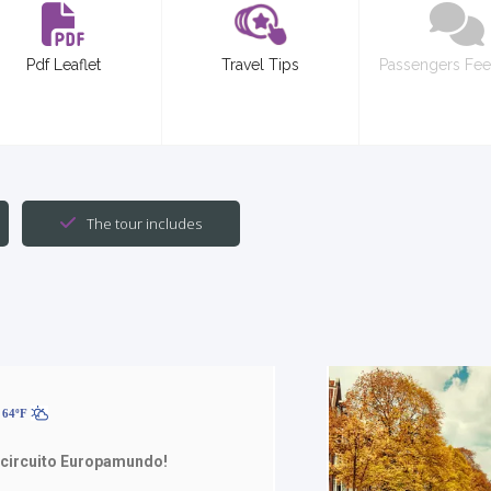
Pdf Leaflet
Travel Tips
Passengers Fe
The tour includes
 64ºF
 circuito Europamundo!