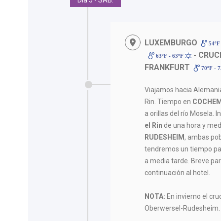
Día 5 - SAB.
LUXEMBURGO
54ºF 
- CRUCE
63ºF - 63ºF
FRANKFURT
70ºF - 
Viajamos hacia Alemania:
Rin. Tiempo en
COCHE
a orillas del río Mosela
el Rin
de una hora y med
RUDESHEIM
, ambas po
tendremos un tiempo pa
a media tarde. Breve pa
continuación al hotel.
NOTA:
En invierno el cru
Oberwersel-Rudesheim.