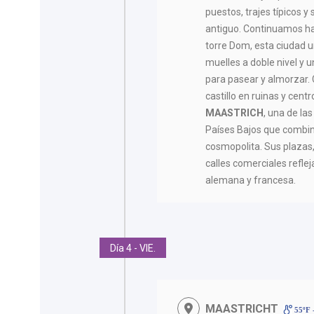
puestos, trajes típicos y
antiguo. Continuamos h
torre Dom, esta ciudad u
muelles a doble nivel y 
para pasear y almorzar
castillo en ruinas y cen
MAASTRICH
, una de la
Países Bajos que combina
cosmopolita. Sus plazas
calles comerciales reflej
alemana y francesa.
Día 4 - VIE.
MAASTRICHT
55ºF 