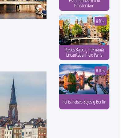
Escandinavia Inicio
Ámsterdam
8 Días
Países Bajos y Alemania
Encantada inicio París
8 Días
París, Países Bajos y Berlín