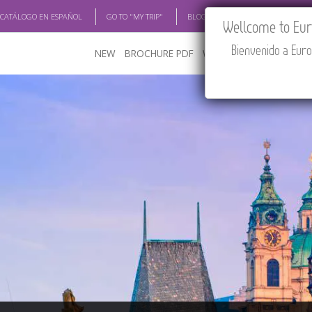
 CATÁLOGO EN ESPAÑOL
GO TO "MY TRIP"
BLOG
ACADEMIA
TRAV
Wellcome to Euro
Bienvenido a Euro
NEW
BROCHURE PDF
WHERE TO BUY
FEATU