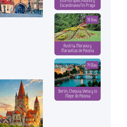
Este Europeo, Polonia y
Escandinavia Fin Praga
18 Días
Austria, Moravia y
Maravillas de Polonia
14 Días
Berlín, Chequia, Viena y lo
Mejor de Polonia