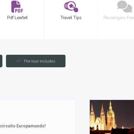
Pdf Leaflet
Travel Tips
Passengers Fe
The tour includes
 circuito Europamundo!