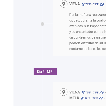
VIENA
79ºF - 79ºF
Por la mañana realizar
ciudad, durante la cual
avenidas, sus imponente
y su encantador centro h
dispondremos de un
tra
podréis disfrutar de su 
nocturno de las calles c
Día 5 - MIE.
VIENA
79ºF - 79ºF
MELK
-
79ºF - 79ºF