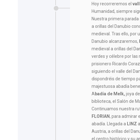
Hoy recorreremos el
val
Humanidad, siempre sigu
Nuestra primera parada
a orillas del Danubio con
medieval. Tras ello, por
Danubio alcanzaremos,
medieval a orillas del D
verdes y célebre por las 
prisionero Ricardo Cora
siguiendo el valle del D
dispondréis de tiempo pa
majestuosa abadía benedi
A
badía de Melk,
joya de
biblioteca, el Salón de 
Continuamos nuestra ru
FLORIAN
, para admirar 
abadía. Llegada a
LINZ
a
Austria, a orillas del Da
el centro histórico y su 