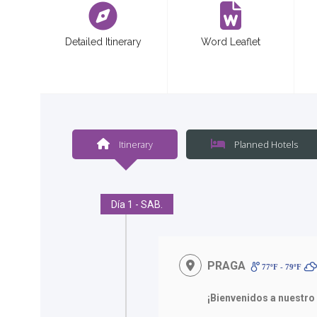
Detailed Itinerary
Word Leaflet
Itinerary
Planned Hotels
Día 1 - SAB.
PRAGA
77ºF - 79ºF
¡Bienvenidos a nuestro