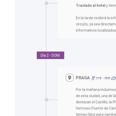
Traslado al hotel
y tiem
En la tarde recibirá la in
circuito, ya sea directam
informativos localizados 
Día 2 - DOM.
PRAGA
77ºF - 79ºF
Por la mañana incluimo
de esta ciudad, una de 
destacan el Castillo, la 
hermoso Puente de Carlo
tiempo libre para camina