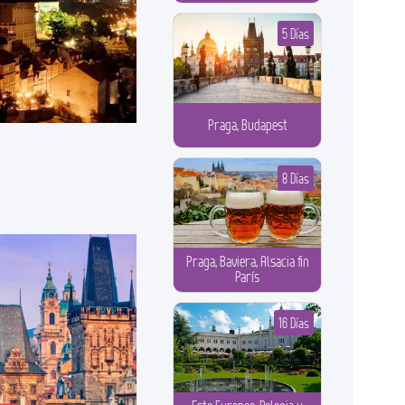
5 Días
Praga, Budapest
8 Días
Praga, Baviera, Alsacia fin
París
16 Días