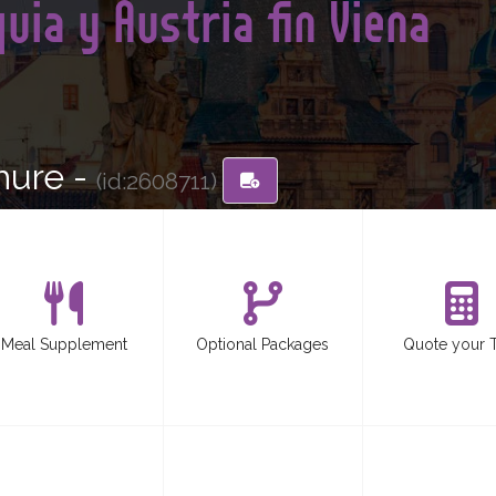
uia y Austria fin Viena
hure -
(id:2608711)
Meal Supplement
Optional Packages
Quote your 