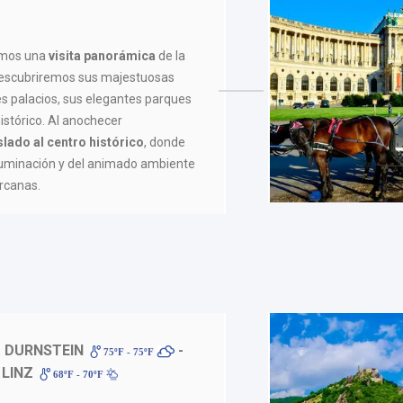
emos una
visita panorámica
de la
 descubriremos sus majestuosas
s palacios, sus elegantes parques
istórico. Al anochecer
slado al centro histórico
, donde
iluminación y del animado ambiente
ercanas.
- DURNSTEIN
-
75ºF - 75ºF
 LINZ
68ºF - 70ºF