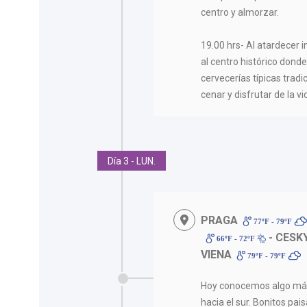
centro y almorzar.
19.00 hrs- Al atardecer 
al centro histórico don
cervecerías típicas trad
cenar y disfrutar de la v
Día 3 - LUN.
PRAGA
77ºF - 79ºF
- CESK
66ºF - 72ºF
VIENA
79ºF - 79ºF
Hoy conocemos algo má
hacia el sur. Bonitos pai