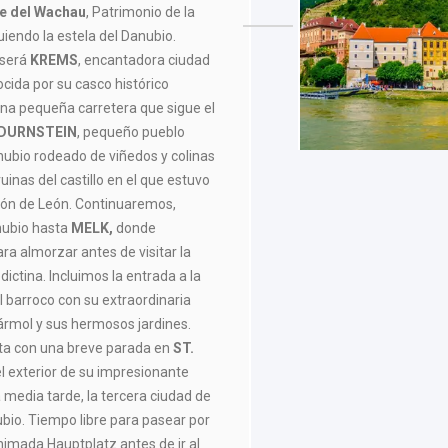
le del Wachau
, Patrimonio de la
iendo la estela del Danubio.
 será
KREMS
, encantadora ciudad
ocida por su casco histórico
 una pequeña carretera que sigue el
DURNSTEIN
, pequeño pueblo
anubio rodeado de viñedos y colinas
ruinas del castillo en el que estuvo
zón de León. Continuaremos,
anubio hasta
MELK,
donde
ra almorzar antes de visitar la
ctina. Incluimos la entrada a la
l barroco con su extraordinaria
Mármol y sus hermosos jardines.
ta con una breve parada en
ST.
el exterior de su impresionante
 media tarde, la tercera ciudad de
nubio. Tiempo libre para pasear por
animada Hauptplatz antes de ir al