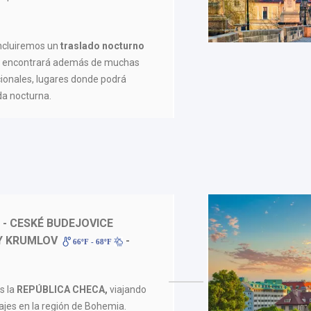
incluiremos un
traslado nocturno
de encontrará además de muchas
icionales, lugares donde podrá
ida nocturna.
- CESKÉ BUDEJOVICE
Y KRUMLOV
-
66ºF - 68ºF
s la
REPÚBLICA CHECA,
viajando
sajes en la región de Bohemia.