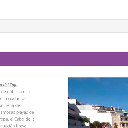
o del Tajo
,
 de nobles en la
losa ciudad de
n, llena de
 famosas playas de
ropa, el Cabo de la
inuación breve