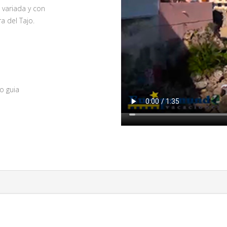
 variada y con
 del Tajo.
o guia