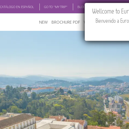
 CATÁLOGO EN ESPAÑOL
GO TO "MY TRIP"
BLOG
ACADEMIA
TRAV
Wellcome to Euro
Bienvenido a Euro
NEW
BROCHURE PDF
WHERE TO BUY
FEATU