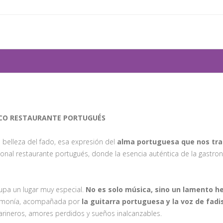
ICO RESTAURANTE PORTUGUÉS
 belleza del fado, esa expresión del
alma portuguesa que nos tran
dicional restaurante portugués, donde la esencia auténtica de la gastr
upa un lugar muy especial.
No es solo música, sino un lamento he
 armonía, acompañada por
la guitarra portuguesa y la voz de fad
rineros, amores perdidos y sueños inalcanzables.