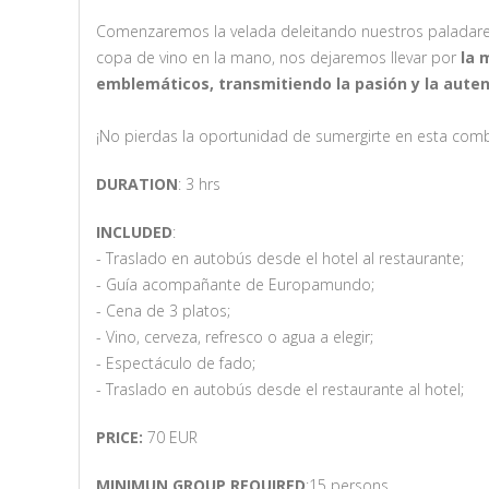
Comenzaremos la velada deleitando nuestros paladar
copa de vino en la mano, nos dejaremos llevar por
la 
emblemáticos, transmitiendo la pasión y la auten
¡No pierdas la oportunidad de sumergirte en esta combi
DURATION
: 3 hrs
INCLUDED
:
- Traslado en autobús desde el hotel al restaurante;
- Guía acompañante de Europamundo;
- Cena de 3 platos;
- Vino, cerveza, refresco o agua a elegir;
- Espectáculo de fado;
- Traslado en autobús desde el restaurante al hotel;
PRICE:
70 EUR
MINIMUN GROUP REQUIRED
:15 persons