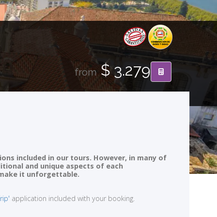
$ 3.279
from
ions included in our tours. However, in many of
ditional and unique aspects of each
 make it unforgettable.
rip'
application included with your booking.