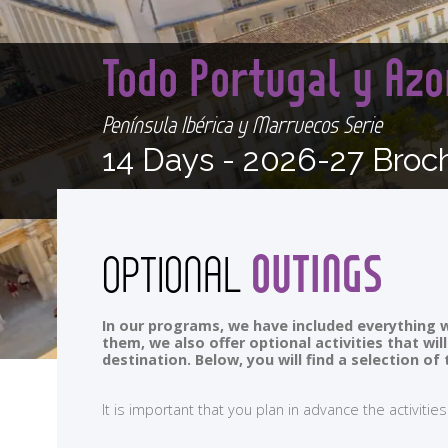
Todo Portugal y Az
Península Ibérica y Marruecos Serie
14 Days -
2026-27 Broc
OUTINGS
OPTIONAL
In our programs, we have included everything w
them, we also offer optional activities that wi
destination. Below, you will find a selection 
It is important that you plan in advance the activi
<