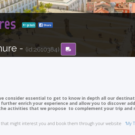
ores
go back
hure -
(id:2610384)
e consider essential to get to know in depth all our destinat
ll further enrich your experience and allow you to discover ad
of the activities that we propose to complement your trip and
ties that might interest you and book them through your website
'My T