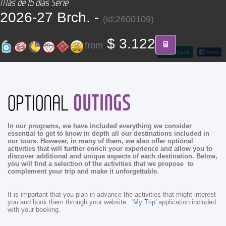
Más de 15 días Serie
CONTACT
2026-27 Brch. -
(id:2600109)
Find your Tour
$ 3.122
from
go back
OUTINGS
OPTIONAL
In our programs, we have included everything we consider
essential to get to know in depth all our destinations included in
our tours. However, in many of them, we also offer optional
activities that will further enrich your experience and allow you to
discover additional and unique aspects of each destination. Below,
you will find a selection of the activities that we propose to
complement your trip and make it unforgettable.
It is important that you plan in advance the activities that might interest
you and book them through your website
'My Trip'
application included
with your booking.