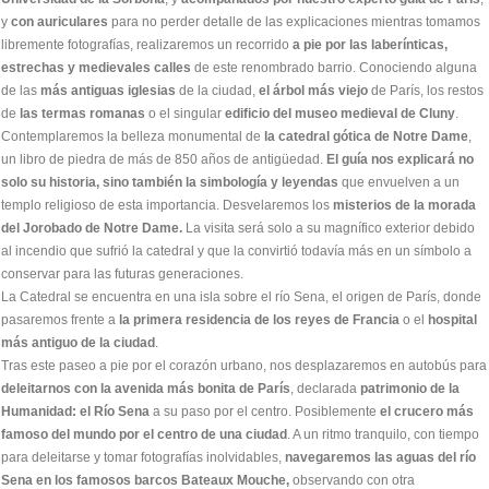
y
con auriculares
para no perder detalle de las explicaciones mientras tomamos
libremente fotografías, realizaremos un recorrido
a pie por las laberínticas,
estrechas y medievales calles
de este renombrado barrio. Conociendo alguna
de las
más antiguas iglesias
de la ciudad,
el árbol más viejo
de París, los restos
de
las termas romanas
o el singular
edificio del museo medieval de Cluny
.
Contemplaremos la belleza monumental de
la catedral gótica de Notre Dame
,
un libro de piedra de más de 850 años de antigüedad.
El guía nos explicará no
solo su historia, sino también la simbología y leyendas
que envuelven a un
templo religioso de esta importancia. Desvelaremos los
misterios de la morada
del Jorobado de Notre Dame.
La visita será solo a su magnífico exterior debido
al incendio que sufrió la catedral y que la convirtió todavía más en un símbolo a
conservar para las futuras generaciones.
La Catedral se encuentra en una isla sobre el río Sena, el origen de París, donde
pasaremos frente a
la primera residencia de los reyes de Francia
o el
hospital
más antiguo de la ciudad
.
Tras este paseo a pie por el corazón urbano, nos desplazaremos en autobús para
deleitarnos con la avenida más bonita de París
, declarada
patrimonio de la
Humanidad: el Río Sena
a su paso por el centro. Posiblemente
el crucero más
famoso del mundo por el centro de una ciudad
. A un ritmo tranquilo, con tiempo
para deleitarse y tomar fotografías inolvidables,
navegaremos las aguas del río
Sena en los famosos barcos Bateaux Mouche,
observando con otra