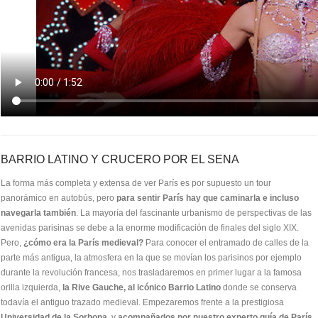
BARRIO LATINO Y CRUCERO POR EL SENA
La forma más completa y extensa de ver París es por supuesto un tour
panorámico en autobús, pero
para sentir París hay que caminarla e incluso
navegarla también
. La mayoría del fascinante urbanismo de perspectivas de las
avenidas parisinas se debe a la enorme modificación de finales del siglo XIX.
Pero,
¿cómo era la París medieval?
Para conocer el entramado de calles de la
parte más antigua, la atmosfera en la que se movían los parisinos por ejemplo
durante la revolución francesa, nos trasladaremos en primer lugar a la famosa
orilla izquierda,
la Rive Gauche, al icónico Barrio Latino
donde se conserva
todavía el antiguo trazado medieval. Empezaremos frente a la prestigiosa
Universidad de la Sorbona
, y
acompañados por nuestro experto guía de París
,