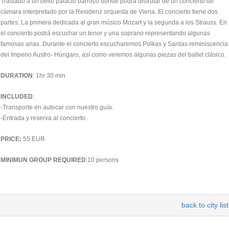
Traslado a un bello palacio barroco donde podrá disfrutar de un concierto de
cámara interpretado por la Residenz orquesta de Viena. El concierto tiene dos
partes: La primera dedicada al gran músico Mozart y la segunda a los Strauss. En
el concierto podrá escuchar un tenor y una soprano representando algunas
famosas arias. Durante el concierto escucharemos Polkas y Sardas reminiscencia
del Imperio Austro- Húngaro, así como veremos algunas piezas del ballet clásico.
DURATION
: 1hr 30 min
INCLUDED
:
-Transporte en autocar con nuestro guía.
-Entrada y reserva al concierto.
PRICE:
55 EUR
MINIMUN GROUP REQUIRED
:10 persons
back to city list