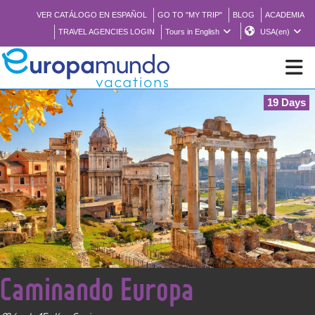
VER CATÁLOGO EN ESPAÑOL
GO TO "MY TRIP"
BLOG
ACADEMIA
TRAVEL AGENCIES LOGIN
Tours in English
USA(en)
19 Days
NEW
BROCHURE PDF
WHERE TO BUY
FEATURED
<
Caminando Europa
ABOUT US