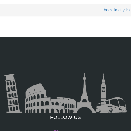
back to city list
FOLLOW US