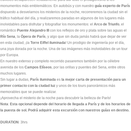
monumentos más emblemáticos. En autobús y con nuestro
guía experto de París
dispuesto a desvelarnos los misterios de la noche, recorreremos la ciudad sin el
tráfico habitual del día, y realizaremos paradas en algunos de los lugares más
inolvidables para disfrutar y fotografiar los monumentos: el
Arco de Triunfo
, el
romántico
Puente Alejandro III
con los reflejos de oro y plata sobre las aguas el
Río Sena
, la
Ópera de París
, y algo que sin duda jamás habrá que dejar de ver
en esta ciudad, ¡la
Torre Eiffel iluminada
! Un prodigio de ingeniería por el día,
una joya dorada por la noche. Una de las imágenes más inolvidables de un tour
por Europa.
En nuestro extenso y completo recorrido pasaremos también por la célebre
avenida de los
Campos Elíseos
, por las orillas y puentes del Sena, entre otros
muchos lugares.
Sin lugar a dudas,
París iluminada
es
la mejor carta de presentación para un
primer contacto con la ciudad luz
y unos de los tours panorámicos más
memorables que se puede realizar.
¡Aprovecha el misterio de la noche para descubrir la belleza de París!
Nota
:
Esta opcional depende del horario de llegada a París y de los horarios de
la puesta de sol. Podrá adquirir esta excursión con nuestros guías en destino.
DURATION
: 3hrs