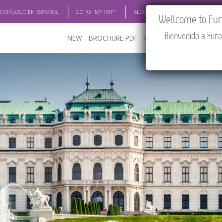
 CATÁLOGO EN ESPAÑOL
GO TO "MY TRIP"
BLOG
ACADEMIA
TRAV
Wellcome to Euro
Bienvenido a Euro
NEW
BROCHURE PDF
WHERE TO BUY
FEATU