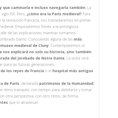
ay que caminarla e incluso navegarla también
. La
siglo XIX. Pero,
¿cómo era la París medieval?
Para
e la revolución francesa, nos trasladaremos en primer
edieval. Empezaremos frente a la prestigiosa
alle de las explicaciones mientras tomamos
ombrado barrio. Conociendo alguna de las
más
l museo medieval de Cluny
. Contemplaremos la
ía nos explicará no solo su historia, sino también
orada del Jorobado de Notre Dame.
La visita será
ar para las futuras generaciones.
 de los reyes de Francia
o el
hospital más antiguo
a de París
, declarada
patrimonio de la Humanidad:
 un ritmo tranquilo, con tiempo para deleitarse y tomar
n otra perspectiva, con otro ritmo, de forma
entes
que lo atraviesan.