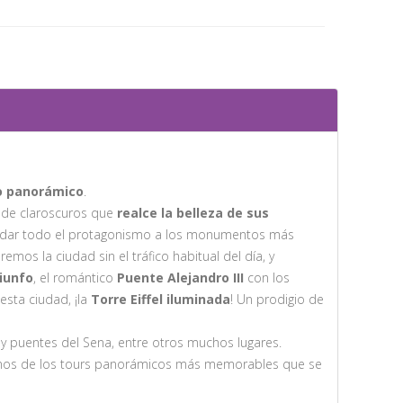
o panorámico
.
o de claroscuros que
realce la belleza de sus
ra dar todo el protagonismo a los monumentos más
mos la ciudad sin el tráfico habitual del día, y
iunfo
, el romántico
Puente Alejandro III
con los
esta ciudad, ¡la
Torre Eiffel iluminada
! Un prodigio de
as y puentes del Sena, entre otros muchos lugares.
nos de los tours panorámicos más memorables que se