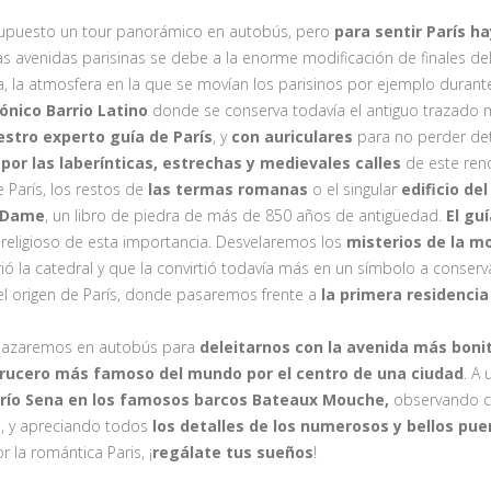
 supuesto un tour panorámico en autobús, pero
para sentir París h
 avenidas parisinas se debe a la enorme modificación de finales del 
, la atmosfera en la que se movían los parisinos por ejemplo durant
cónico Barrio Latino
donde se conserva todavía el antiguo trazado m
tro experto guía de París
, y
con auriculares
para no perder det
 por las laberínticas, estrechas y medievales calles
de este ren
 París, los restos de
las termas romanas
o el singular
edificio de
e Dame
, un libro de piedra de más de 850 años de antigüedad.
El gu
religioso de esta importancia. Desvelaremos los
misterios de la m
rió la catedral y que la convirtió todavía más en un símbolo a conserv
 el origen de París, donde pasaremos frente a
la primera residencia
splazaremos en autobús para
deleitarnos con la avenida más bonit
crucero más famoso del mundo por el centro de una ciudad
. A
río Sena en los famosos barcos Bateaux Mouche,
observando co
s, y apreciando todos
los detalles de los numerosos y bellos pu
 la romántica Paris, ¡
regálate tus sueños
!