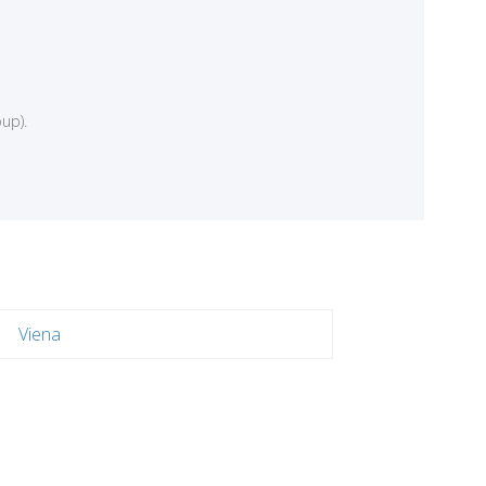
up).
Viena