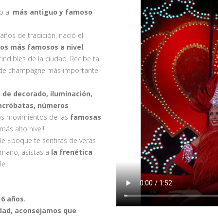
o al
más antiguo y famoso
años de tradición, nació el
los más famosos a nivel
indibles de la ciudad. Recibe tal
ar de champagne más importante
 de decorado, iluminación,
 acróbatas, números
los movimientos de las
famosas
 más alto nivel!
lle Epoque te sentirás de veras
 mano, asistas a
la frenética
le.
 6 años.
lidad, aconsejamos que