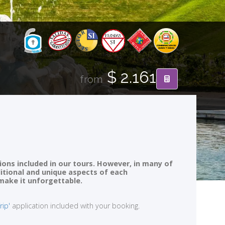
$ 2.161
from
ions included in our tours. However, in many of
ditional and unique aspects of each
 make it unforgettable.
rip'
application included with your booking.