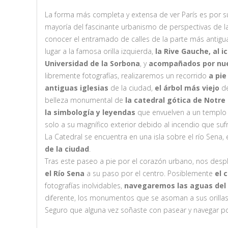
La forma más completa y extensa de ver París es por
mayoría del fascinante urbanismo de perspectivas de las
conocer el entramado de calles de la parte más antigua
lugar a la famosa orilla izquierda,
la Rive Gauche, al i
Universidad de la Sorbona
, y
acompañados por nues
libremente fotografías, realizaremos un recorrido
a pie
antiguas iglesias
de la ciudad,
el árbol más viejo
de
belleza monumental de
la catedral gótica de Notr
la simbología y leyendas
que envuelven a un templo 
solo a su magnífico exterior debido al incendio que suf
La Catedral se encuentra en una isla sobre el río Sena,
de la ciudad
.
Tras este paseo a pie por el corazón urbano, nos de
el Río Sena
a su paso por el centro. Posiblemente
el 
fotografías inolvidables,
navegaremos las aguas del 
diferente, los monumentos que se asoman a sus orilla
Seguro que alguna vez soñaste con pasear y navegar por