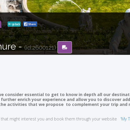
ia
go back
hure -
(id:2600121)
e consider essential to get to know in depth all our destinat
ll further enrich your experience and allow you to discover ad
of the activities that we propose to complement your trip and
ties that might interest you and book them through your website
'My T