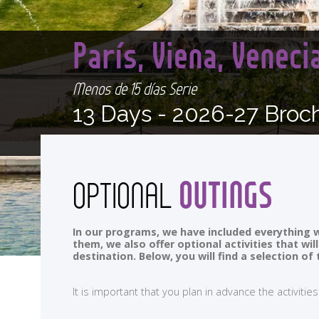
París, Viena, Venec
Menos de 15 días Serie
13 Days -
2026-27 Broc
OUTINGS
OPTIONAL
In our programs, we have included everything w
them, we also offer optional activities that wi
destination. Below, you will find a selection 
It is important that you plan in advance the activi
<