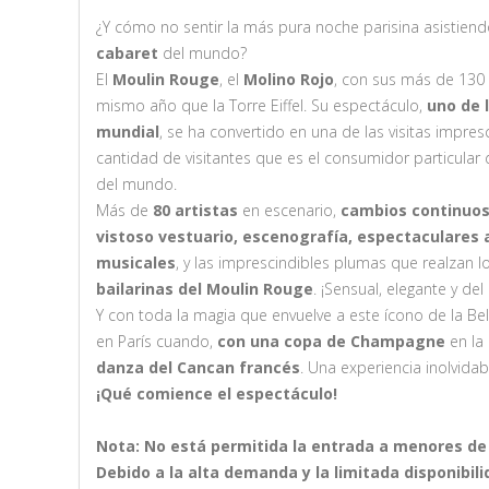
¿Y cómo no sentir la más pura noche parisina asistiend
cabaret
del mundo?
El
Moulin Rouge
, el
Molino Rojo
, con sus más de 130 
mismo año que la Torre Eiffel. Su espectáculo,
uno de 
mundial
, se ha convertido en una de las visitas impresc
cantidad de visitantes que es el consumidor particul
del mundo.
Más de
80 artistas
en escenario,
cambios continuos
vistoso vestuario, escenografía, espectaculares
musicales
, y las imprescindibles plumas que realzan 
bailarinas del Moulin Rouge
. ¡Sensual, elegante y del
Y con toda la magia que envuelve a este ícono de la Be
en París cuando,
con una copa de Champagne
en la
danza del Cancan francés
. Una experiencia inolvidab
¡Qué comience el espectáculo!
Nota: No está permitida la entrada a menores de
Debido a la alta demanda y la limitada disponibi