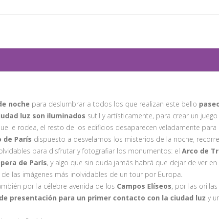
 de noche
para deslumbrar a todos los que realizan este bello
pase
udad luz son iluminados
sutil y artísticamente, para crear un jueg
ue le rodea, el resto de los edificios desaparecen veladamente pa
 de París
dispuesto a desvelarnos los misterios de la noche, recorrere
lvidables para disfrutar y fotografiar los monumentos: el
Arco de Tr
pera de París
, y algo que sin duda jamás habrá que dejar de ver en 
a de las imágenes más inolvidables de un tour por Europa.
mbién por la célebre avenida de los
Campos Elíseos
, por las orill
 de presentación para un primer contacto con la ciudad luz
y u