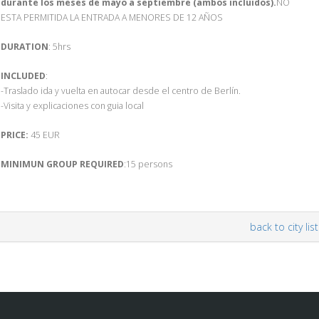
durante los meses de mayo a septiembre (ambos incluidos).
NO
ESTA PERMITIDA LA ENTRADA A MENORES DE 12 AÑOS
DURATION
: 5hrs
INCLUDED
:
-Traslado ida y vuelta en autocar desde el centro de Berlín.
-Visita y explicaciones con guia local
PRICE:
45 EUR
MINIMUN GROUP REQUIRED
:15 persons
back to city list