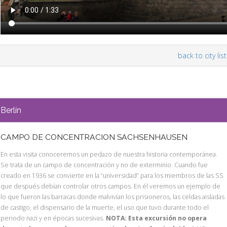
back to city list
Berlín
CAMPO DE CONCENTRACION SACHSENHAUSEN
En esta visita conoceremos un pedazo de nuestra historia contemporánea.
Se trata de un campo de concentración y no de exterminio. Cuando fue
creado en 1936 se convierte en la “universidad” para los miembros de las SS
que después debían controlar otros campos. En él veremos un ejemplo de
lo que fueron las barracas donde malvivían los prisioneros, las celdas aisladas
de castigo, el dispensario de la muerte, el uso que tuvo durante todo el
periodo nazi y en épocas sucesivas.
NOTA: Esta excursión no opera