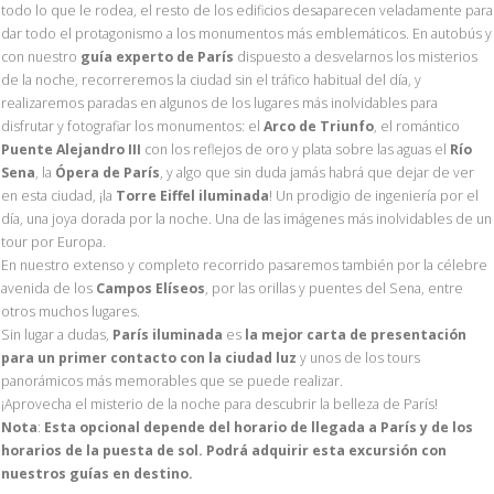
todo lo que le rodea, el resto de los edificios desaparecen veladamente para
dar todo el protagonismo a los monumentos más emblemáticos. En autobús y
con nuestro
guía experto de París
dispuesto a desvelarnos los misterios
de la noche, recorreremos la ciudad sin el tráfico habitual del día, y
realizaremos paradas en algunos de los lugares más inolvidables para
disfrutar y fotografiar los monumentos: el
Arco de Triunfo
, el romántico
Puente Alejandro III
con los reflejos de oro y plata sobre las aguas el
Río
Sena
, la
Ópera de París
, y algo que sin duda jamás habrá que dejar de ver
en esta ciudad, ¡la
Torre Eiffel iluminada
! Un prodigio de ingeniería por el
día, una joya dorada por la noche. Una de las imágenes más inolvidables de un
tour por Europa.
En nuestro extenso y completo recorrido pasaremos también por la célebre
avenida de los
Campos Elíseos
, por las orillas y puentes del Sena, entre
otros muchos lugares.
Sin lugar a dudas,
París iluminada
es
la mejor carta de presentación
para un primer contacto con la ciudad luz
y unos de los tours
panorámicos más memorables que se puede realizar.
¡Aprovecha el misterio de la noche para descubrir la belleza de París!
Nota
:
Esta opcional depende del horario de llegada a París y de los
horarios de la puesta de sol. Podrá adquirir esta excursión con
nuestros guías en destino.