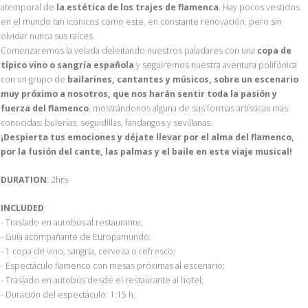
atemporal de
la estética de los trajes de flamenca
. Hay pocos vestidos
en el mundo tan icónicos como este, en constante renovación, pero sin
olvidar nunca sus raíces.
Comenzaremos la velada deleitando nuestros paladares con una
copa de
típico vino o sangría española
y seguiremos nuestra aventura polifónica
con un grupo de
bailarines, cantantes y músicos, sobre un escenario
muy próximo a nosotros, que nos harán sentir toda la pasión y
fuerza del flamenco
, mostrándonos alguna de sus formas artísticas más
conocidas: bulerías, seguidillas, fandangos y sevillanas.
¡Despierta tus emociones y déjate llevar por el alma del flamenco,
por la fusión del cante, las palmas y el baile en este viaje musical!
DURATION
: 2hrs
INCLUDED
:
- Traslado en autobús al restaurante;
- Guía acompañante de Europamundo;
- 1 copa de vino, sangría, cerveza o refresco;
- Espectáculo flamenco con mesas próximas al escenario;
- Traslado en autobús desde el restaurante al hotel;
- Duración del espectáculo: 1:15 h.