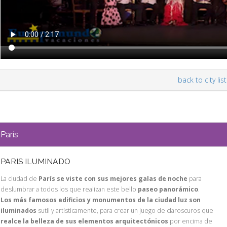
back to city list
París
PARIS ILUMINADO
La ciudad de
París se viste con sus mejores galas de noche
para
deslumbrar a todos los que realizan este bello
paseo panorámico
.
Los más famosos edificios y monumentos de la ciudad luz son
iluminados
sutil y artísticamente, para crear un juego de claroscuros que
realce la belleza de sus elementos arquitectónicos
por encima de