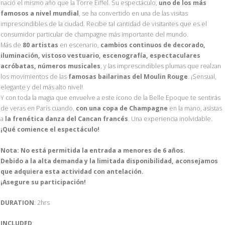
nació el mismo año que la Torre Eiffel. Su espectáculo,
uno de los más
famosos a nivel mundial
, se ha convertido en una de las visitas
imprescindibles de la ciudad. Recibe tal cantidad de visitantes que es el
consumidor particular de champagne más importante del mundo.
Más de
80 artistas
en escenario,
cambios continuos de decorado,
iluminación, vistoso vestuario, escenografía, espectaculares
acróbatas, números musicales
, y las imprescindibles plumas que realzan
los movimientos de las
famosas bailarinas del Moulin Rouge
. ¡Sensual,
elegante y del más alto nivel!
Y con toda la magia que envuelve a este ícono de la Belle Epoque te sentirás
de veras en París cuando,
con una copa de Champagne
en la mano, asistas
a
la frenética danza del Cancan francés
. Una experiencia inolvidable.
¡Qué comience el espectáculo!
Nota: No está permitida la entrada a menores de 6 años.
Debido a la alta demanda y la limitada disponibilidad, aconsejamos
que adquiera esta actividad con antelación.
¡Asegure su participación!
DURATION
: 2hrs
INCLUDED
: