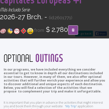
CONTACT
Más Incluido Serie
2026-27 Brch. -
(id:2601771)
Find your Tour
$ 2.780
from
go back
OUTINGS
OPTIONAL
In our programs, we have included everything we consider
essential to get to know in depth all our destinations included
in our tours. However, in many of them, we also offer optional
activities that will further enrich your experience and allow you
to discover additional and unique aspects of each destination.
Below, you will find a selection of the activities that we
propose to complement your trip and make it unforgettable.
It is important that you plan in advance the activities that might interest
you and book them through your website
'My Trip'
application