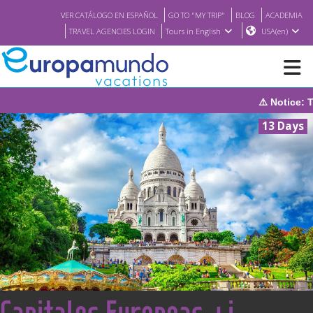
VER CATÁLOGO EN ESPAÑOL
GO TO "MY TRIP"
BLOG
ACADEMIA
TRAVEL AGENCIES LOGIN
Tours in English
USA(en)
⚠️ Notice: The system wi
NEW
13 Days
BROCHURE PDF
WHERE TO BUY
FEATURED
ABOUT US
<
Capitales Europeas +i