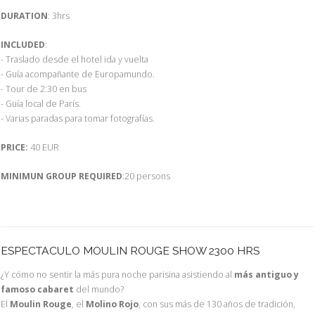
DURATION
: 3hrs
INCLUDED
:
- Traslado desde el hotel ida y vuelta
- Guía acompañante de Europamundo.
- Tour de 2:30 en bus
- Guía local de París.
- Varias paradas para tomar fotografías.
PRICE:
40 EUR
MINIMUN GROUP REQUIRED
:20 persons
ESPECTACULO MOULIN ROUGE SHOW 2300 HRS
¿Y cómo no sentir la más pura noche parisina asistiendo al
más antiguo y
famoso cabaret
del mundo?
El
Moulin Rouge
, el
Molino Rojo
, con sus más de 130 años de tradición,