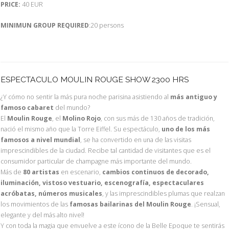
PRICE:
40 EUR
MINIMUN GROUP REQUIRED
:20 persons
ESPECTACULO MOULIN ROUGE SHOW 2300 HRS
¿Y cómo no sentir la más pura noche parisina asistiendo al
más antiguo y
famoso cabaret
del mundo?
El
Moulin Rouge
, el
Molino Rojo
, con sus más de 130 años de tradición,
nació el mismo año que la Torre Eiffel. Su espectáculo,
uno de los más
famosos a nivel mundial
, se ha convertido en una de las visitas
imprescindibles de la ciudad. Recibe tal cantidad de visitantes que es el
consumidor particular de champagne más importante del mundo.
Más de
80 artistas
en escenario,
cambios continuos de decorado,
iluminación, vistoso vestuario, escenografía, espectaculares
acróbatas, números musicales
, y las imprescindibles plumas que realzan
los movimientos de las
famosas bailarinas del Moulin Rouge
. ¡Sensual,
elegante y del más alto nivel!
Y con toda la magia que envuelve a este ícono de la Belle Epoque te sentirás