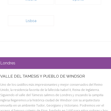
Lisboa
Londres
VALLE DEL TAMESIS Y PUEBLO DE WINDSOR
Uno de los castillos más impresionantes y mejor conservados del Reino
Unido, la residencia favorita de la fallecida Isabel II, Reina de Inglaterra.
Siguiendo el valle del Támesis salimos de Londres y cruzando la campiña
inglesa llegaremos a la histórica ciudad de Windsor con su arquitectura
envuelta en un ambiente Tudor, Georgiano y Victoriano. Podremos ver el
acceso al famoso colegio de Eton, fundado en 1440 para niños pobres y hoy