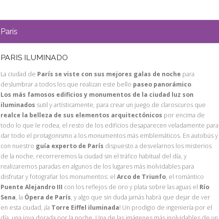
París
PARIS ILUMINADO
La ciudad de
París se viste con sus mejores galas de noche
para
deslumbrar a todos los que realizan este bello
paseo panorámico
.
Los más famosos edificios y monumentos de la ciudad luz son
iluminados
sutil y artísticamente, para crear un juego de claroscuros que
realce la belleza de sus elementos arquitectónicos
por encima de
todo lo que le rodea, el resto de los edificios desaparecen veladamente para
dar todo el protagonismo a los monumentos más emblemáticos. En autobús y
con nuestro
guía experto de París
dispuesto a desvelarnos los misterios
de la noche, recorreremos la ciudad sin el tráfico habitual del día, y
realizaremos paradas en algunos de los lugares más inolvidables para
disfrutar y fotografiar los monumentos: el
Arco de Triunfo
, el romántico
Puente Alejandro III
con los reflejos de oro y plata sobre las aguas el
Río
Sena
, la
Ópera de París
, y algo que sin duda jamás habrá que dejar de ver
en esta ciudad, ¡la
Torre Eiffel iluminada
! Un prodigio de ingeniería por el
día, una joya dorada por la noche. Una de las imágenes más inolvidables de un