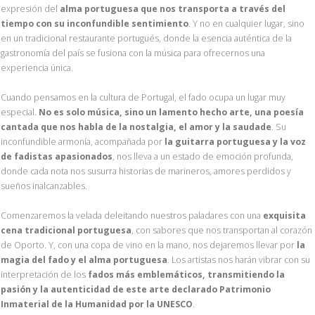
expresión del
alma portuguesa que nos transporta a través del
tiempo con su inconfundible sentimiento
. Y no en cualquier lugar, sino
en un tradicional restaurante portugués, donde la esencia auténtica de la
gastronomía del país se fusiona con la música para ofrecernos una
experiencia única.
Cuando pensamos en la cultura de Portugal, el fado ocupa un lugar muy
especial.
No es solo música, sino un lamento hecho arte, una poesía
cantada que nos habla de la nostalgia, el amor y la saudade
. Su
inconfundible armonía, acompañada por
la guitarra portuguesa y la voz
de fadistas apasionados
, nos lleva a un estado de emoción profunda,
donde cada nota nos susurra historias de marineros, amores perdidos y
sueños inalcanzables.
Comenzaremos la velada deleitando nuestros paladares con una
exquisita
cena tradicional portuguesa
, con sabores que nos transportan al corazón
de Oporto. Y, con una copa de vino en la mano, nos dejaremos llevar por
la
magia del fado y el alma portuguesa
. Los artistas nos harán vibrar con su
interpretación de los
fados más emblemáticos, transmitiendo la
pasión y la autenticidad de este arte declarado Patrimonio
Inmaterial de la Humanidad por la UNESCO
.