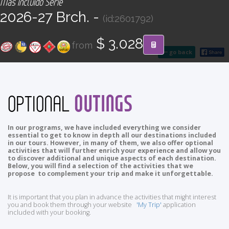
Más Incluido Serie
CONTACT
2026-27 Brch. -
(id:2601792)
Find your Tour
$ 3.028
from
go back
OUTINGS
OPTIONAL
In our programs, we have included everything we consider
essential to get to know in depth all our destinations included
in our tours. However, in many of them, we also offer optional
activities that will further enrich your experience and allow you
to discover additional and unique aspects of each destination.
Below, you will find a selection of the activities that we
propose to complement your trip and make it unforgettable.
It is important that you plan in advance the activities that might interest
you and book them through your website
'My Trip'
application
included with your booking.