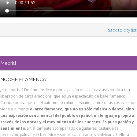
back to city list
Madrid
NOCHE FLAMENCA
¿Y de noche? Dejémonos llevar por la pasión de la música asistiendo a esa
liberación de carga emocional que es un espectáculo de baile flamenco.
Cuando pensamos en el patrimonio cultural español, entre otras cosas se nos
viene a la mente
el arte flamenco, que no es sólo música o danza, sino
una expresión sentimental del pueblo español, un lenguaje propio a
través de las notas y el movimiento de los cuerpos. Es pura pasión y
sentimiento
, artísticamente acompañado de guitarras, castañuelas,
percusión, palmas y el frenético y sonoro zapateado, sin olvidar la belleza