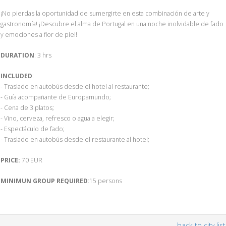
¡No pierdas la oportunidad de sumergirte en esta combinación de arte y
gastronomía! ¡Descubre el alma de Portugal en una noche inolvidable de fado
y emociones a flor de piel!
DURATION
: 3 hrs
INCLUDED
:
- Traslado en autobús desde el hotel al restaurante;
- Guía acompañante de Europamundo;
- Cena de 3 platos;
- Vino, cerveza, refresco o agua a elegir;
- Espectáculo de fado;
- Traslado en autobús desde el restaurante al hotel;
PRICE:
70 EUR
MINIMUN GROUP REQUIRED
:15 persons
back to city list