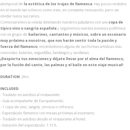
atemporal de
la estética de los trajes de flamenca
. Hay pocos vestidos
en el mundo tan icónicos como este, en constante renovación, pero sin
olvidar nunca sus raíces.
Comenzaremos la velada deleitando nuestros paladares con una
copa de
típico vino o sangría española
y seguiremos nuestra aventura polifónica
con un grupo de
bailarines, cantantes y músicos, sobre un escenario
muy próximo a nosotros, que nos harán sentir toda la pasión y
fuerza del flamenco
, mostrándonos alguna de sus formas artísticas más
conocidas: bulerías, seguidillas, fandangos y sevillanas.
¡Despierta tus emociones y déjate llevar por el alma del flamenco,
por la fusión del cante, las palmas y el baile en este viaje musical!
DURATION
: 2hrs
INCLUDED
:
- Traslado en autobús al restaurante;
- Guía acompañante de Europamundo;
- 1 copa de vino, sangría, cerveza o refresco;
- Espectáculo flamenco con mesas próximas al escenario;
- Traslado en autobús desde el restaurante al hotel;
- Duración del espectáculo: 1:15 h.