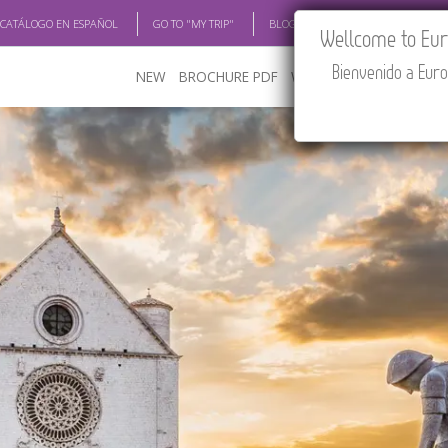
 CATÁLOGO EN ESPAÑOL
GO TO "MY TRIP"
BLOG
ACADEMIA
TRAV
Wellcome to Euro
Bienvenido a Euro
NEW
BROCHURE PDF
WHERE TO BUY
FEATU