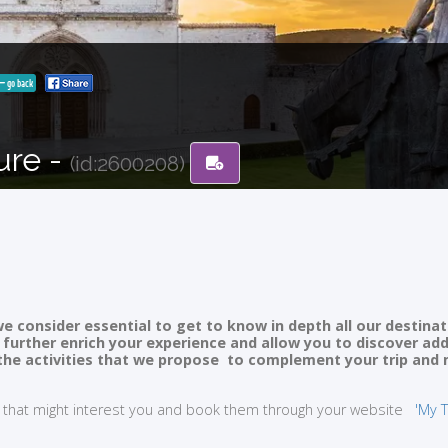
go back
ure -
(id:2600208)
e consider essential to get to know in depth all our destinat
ll further enrich your experience and allow you to discover ad
of the activities that we propose to complement your trip and
ties that might interest you and book them through your website
'My T