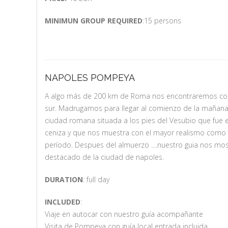
MINIMUN GROUP REQUIRED
:15 persons
NAPOLES POMPEYA
A algo más de 200 km de Roma nos encontraremos con 
sur. Madrugamos para llegar al comienzo de la mañana
ciudad romana situada a los pies del Vesubio que fue e
ceniza y que nos muestra con el mayor realismo como e
período. Despues del almuerzo ....nuestro guia nos mo
destacado de la ciudad de napoles.
DURATION
: full day
INCLUDED
:
Viaje en autocar con nuestro guía acompañante
Visita de Pompeya con guía local entrada incluida.