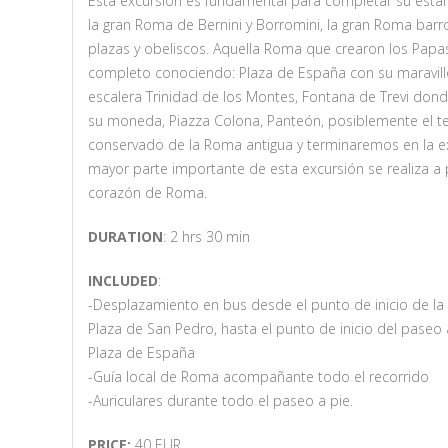
Esta excursión es fundamental para completar su estan
la gran Roma de Bernini y Borromini, la gran Roma barro
plazas y obeliscos. Aquella Roma que crearon los Papa
completo conociendo: Plaza de España con su maravillo
escalera Trinidad de los Montes, Fontana de Trevi donde
su moneda, Piazza Colona, Panteón, posiblemente el 
conservado de la Roma antigua y terminaremos en la ex
mayor parte importante de esta excursión se realiza a p
corazón de Roma.
DURATION
: 2 hrs 30 min
INCLUDED
:
-Desplazamiento en bus desde el punto de inicio de la 
Plaza de San Pedro, hasta el punto de inicio del paseo 
Plaza de España
-Guía local de Roma acompañante todo el recorrido
-Auriculares durante todo el paseo a pie.
PRICE:
40 EUR