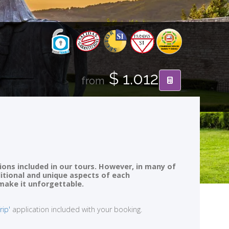
$ 1.012
from
ions included in our tours. However, in many of
ditional and unique aspects of each
 make it unforgettable.
rip'
application included with your booking.