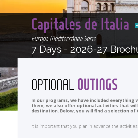
Capitales de Italia
Europa Mediterránea Serie
7 Days -
2026-27 Broch
OUTINGS
OPTIONAL
In our programs, we have included everything w
them, we also offer optional activities that wi
destination. Below, you will find a selection 
It is important that you plan in advance the activi
<