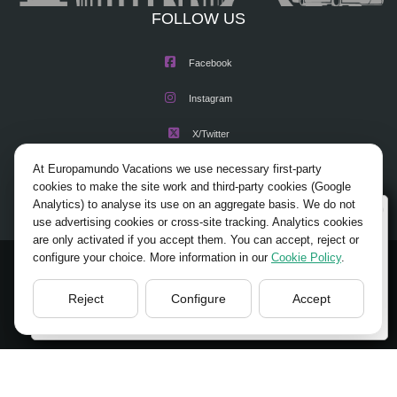
FOLLOW US
Facebook
Instagram
X/Twitter
At Europamundo Vacations we use necessary first-party
Youtube
cookies to make the site work and third-party cookies (Google
Analytics) to analyse its use on an aggregate basis. We do not
Wellcome to Europamundo Vacations, your in the
use advertising cookies or cross-site tracking. Analytics cookies
international site of:
are only activated if you accept them. You can accept, reject or
configure your choice. More information in our
Cookie Policy
.
Bienvenido a Europamundo Vacaciones, está usted en el
© 2026 Europamundo.
sitio internacional de:
All Rights Reserved.
Reject
Configure
Accept
USA(en)
change/cambiar
HOME
ABOUT US
TOURS
TIPS
BLOG
TRAVEL AGENCIES LOGIN
LEGAL NOTICE
PRIVACY POLICY
ACCESSIBILITY
COOKIES POLICY
COOKIES SETTINGS