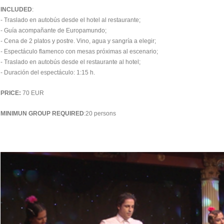
INCLUDED
:
- Traslado en autobús desde el hotel al restaurante;
- Guía acompañante de Europamundo;
- Cena de 2 platos y postre. Vino, agua y sangría a elegir;
- Espectáculo flamenco con mesas próximas al escenario;
- Traslado en autobús desde el restaurante al hotel;
- Duración del espectáculo: 1:15 h.
PRICE:
70 EUR
MINIMUN GROUP REQUIRED
:20 persons