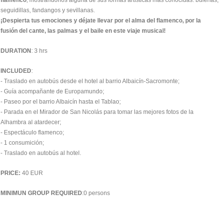
flamenco
, mostrándonos alguna de sus formas artísticas más conocidas: bulerías,
seguidillas, fandangos y sevillanas.
¡Despierta tus emociones y déjate llevar por el alma del flamenco, por la
fusión del cante, las palmas y el baile en este viaje musical!
DURATION
: 3 hrs
INCLUDED
:
- Traslado en autobús desde el hotel al barrio Albaicín-Sacromonte;
- Guía acompañante de Europamundo;
- Paseo por el barrio Albaicín hasta el Tablao;
- Parada en el Mirador de San Nicolás para tomar las mejores fotos de la
Alhambra al atardecer;
- Espectáculo flamenco;
- 1 consumición;
- Traslado en autobús al hotel.
PRICE:
40 EUR
MINIMUN GROUP REQUIRED
:0 persons