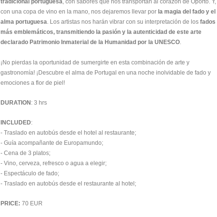
tradicional portuguesa
, con sabores que nos transportan al corazón de Oporto. Y,
con una copa de vino en la mano, nos dejaremos llevar por
la magia del fado y el
alma portuguesa
. Los artistas nos harán vibrar con su interpretación de los
fados
más emblemáticos, transmitiendo la pasión y la autenticidad de este arte
declarado Patrimonio Inmaterial de la Humanidad por la UNESCO
.
¡No pierdas la oportunidad de sumergirte en esta combinación de arte y
gastronomía! ¡Descubre el alma de Portugal en una noche inolvidable de fado y
emociones a flor de piel!
DURATION
: 3 hrs
INCLUDED
:
- Traslado en autobús desde el hotel al restaurante;
- Guía acompañante de Europamundo;
- Cena de 3 platos;
- Vino, cerveza, refresco o agua a elegir;
- Espectáculo de fado;
- Traslado en autobús desde el restaurante al hotel;
PRICE:
70 EUR