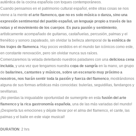
auténtica de la cocina española con toques contemporáneos.
Cuando pensamos en el patrimonio cultural español, entre otras cosas se nos
viene a la mente
el arte flamenco, que no es solo música o danza, sino una
expresión sentimental del pueblo español, un lenguaje propio a través de las
notas y el movimiento de los cuerpos
.
Es pura pasión y sentimiento
,
artísticamente acompañado de guitarras, castañuelas, percusión, palmas y el
frenético y sonoro zapateado, sin olvidar la belleza atemporal de
la estética de
los trajes de flamenca
. Hay pocos vestidos en el mundo tan icónicos como este,
en constante renovación, pero sin olvidar nunca sus raíces.
Comenzaremos la velada deleitando nuestros paladares con una
deliciosa cena
incluida
, y una vez que tengamos nuestra
copa de sangría
en la mano, un grupo
de
bailarines, cantantes y músicos, sobre un escenario muy próximo a
nosotros, nos harán sentir toda la pasión y fuerza del flamenco
, mostrándonos
alguna de sus formas artísticas más conocidas: bulerías, seguidillas, fandangos y
sevillanas.
¡No pierdas la inigualable oportunidad de sumergirte en esta
fusión del arte
flamenco y la rica gastronomía española
, una de las más variadas del mundo!
¡Despierta tus emociones y déjate llevar por el alma del flamenco, el cante, las
palmas y el baile en este viaje musical!
DURATION
: 2 hrs