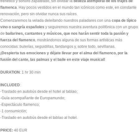
frenético y sonoro zapateado, sin olvidar la
belleza atemporal de los trajes de
flamenca
. Hay pocos vestidos en el mundo tan icónicos como este, en constante
renovación, pero sin olvidar nunca sus raíces.
Comenzaremos la velada deleitando nuestros paladares con una
copa de típico
vino o sangría españoles
y seguiremos nuestra aventura polifónica con un grupo
de
bailarines, cantantes y músicos, que nos harán sentir toda la pasión y
fuerza del flamenco
, mostrándonos alguna de sus formas artísticas más
conocidas: bulerías, seguidillas, fandangos y, sobre todo, sevillanas.
¡Despierta tus emociones y déjate llevar por el alma del flamenco, por la
fusión del cante, las palmas y el baile en este viaje musical!
DURATION
: 1 hr 30 min
INCLUDED
:
-Traslado en autobús desde el hotel al tablao;
-Guía acompañante de Europamundo;
-Espectáculo flamenco;
-1 consumición;
-Traslado en autobús desde el tablao al hotel.
PRICE:
40 EUR