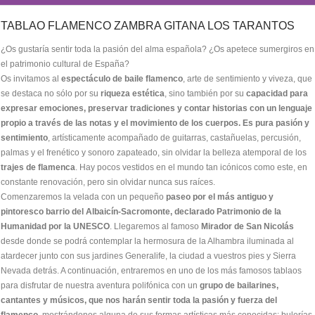
TABLAO FLAMENCO ZAMBRA GITANA LOS TARANTOS
¿Os gustaría sentir toda la pasión del alma española? ¿Os apetece sumergiros en
el patrimonio cultural de España?
Os invitamos al
espectáculo de baile flamenco
, arte de sentimiento y viveza, que
se destaca no sólo por su
riqueza estética
, sino también por su
capacidad para
expresar emociones, preservar tradiciones y contar historias con un lenguaje
propio a través de las notas y el movimiento de los cuerpos. Es pura pasión y
sentimiento
, artísticamente acompañado de guitarras, castañuelas, percusión,
palmas y el frenético y sonoro zapateado, sin olvidar la belleza atemporal de los
trajes de flamenca
. Hay pocos vestidos en el mundo tan icónicos como este, en
constante renovación, pero sin olvidar nunca sus raíces.
Comenzaremos la velada con un pequeño
paseo por el más antiguo y
pintoresco barrio del Albaicín-Sacromonte, declarado Patrimonio de la
Humanidad por la UNESCO
. Llegaremos al famoso
Mirador de San Nicolás
desde donde se podrá contemplar la hermosura de la Alhambra iluminada al
atardecer junto con sus jardines Generalife, la ciudad a vuestros pies y Sierra
Nevada detrás. A continuación, entraremos en uno de los más famosos tablaos
para disfrutar de nuestra aventura polifónica con un
grupo de bailarines,
cantantes y músicos, que nos harán sentir toda la pasión y fuerza del