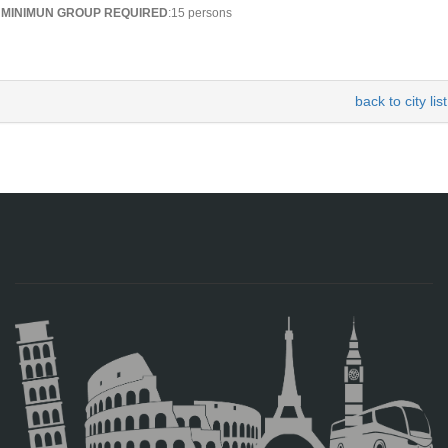
MINIMUN GROUP REQUIRED
:15 persons
back to city list