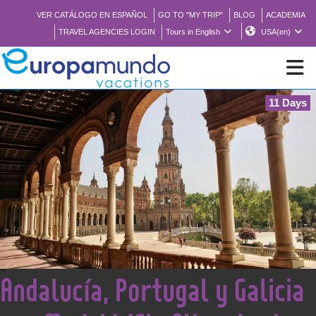
VER CATÁLOGO EN ESPAÑOL
GO TO "MY TRIP"
BLOG
ACADEMIA
TRAVEL AGENCIES LOGIN
Tours in English
USA(en)
11 Days
NEW
BROCHURE PDF
WHERE TO BUY
FEATURED
<
Andalucía, Portugal y Galicia
ABOUT US