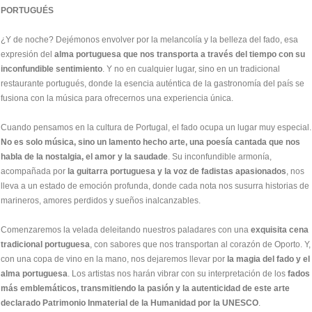
PORTUGUÉS
¿Y de noche? Dejémonos envolver por la melancolía y la belleza del fado, esa
expresión del
alma portuguesa que nos transporta a través del tiempo con su
inconfundible sentimiento
. Y no en cualquier lugar, sino en un tradicional
restaurante portugués, donde la esencia auténtica de la gastronomía del país se
fusiona con la música para ofrecernos una experiencia única.
Cuando pensamos en la cultura de Portugal, el fado ocupa un lugar muy especial.
No es solo música, sino un lamento hecho arte, una poesía cantada que nos
habla de la nostalgia, el amor y la saudade
. Su inconfundible armonía,
acompañada por
la guitarra portuguesa y la voz de fadistas apasionados
, nos
lleva a un estado de emoción profunda, donde cada nota nos susurra historias de
marineros, amores perdidos y sueños inalcanzables.
Comenzaremos la velada deleitando nuestros paladares con una
exquisita cena
tradicional portuguesa
, con sabores que nos transportan al corazón de Oporto. Y,
con una copa de vino en la mano, nos dejaremos llevar por
la magia del fado y el
alma portuguesa
. Los artistas nos harán vibrar con su interpretación de los
fados
más emblemáticos, transmitiendo la pasión y la autenticidad de este arte
declarado Patrimonio Inmaterial de la Humanidad por la UNESCO
.