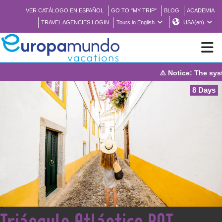
VER CATÁLOGO EN ESPAÑOL
GO TO "MY TRIP"
BLOG
ACADEMIA
TRAVEL AGENCIES LOGIN
Tours in English
USA(en)
⚠️ Notice: The system wi
NEW
8 Days
BROCHURE PDF
WHERE TO BUY
FEATURED
ABOUT US
<
Triángulo Atlántico ROT