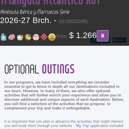
CONTACT
Península Ibérica y Marruecos Serie
2026-27 Brch. -
(id:2600289)
Find your Tour
$ 1.266
from
go back
OUTINGS
OPTIONAL
In our programs, we have included everything we consider
essential to get to know in depth all our destinations included in
our tours. However, in many of them, we also offer optional
activities that will further enrich your experience and allow you to
discover additional and unique aspects of each destination. Below,
you will find a selection of the activities that we propose to
complement your trip and make it unforgettable.
It is important that you plan in advance the activities that might interest
you and book them through your website
'My Trip'
application included