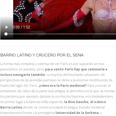
BARRIO LATINO Y CRUCERO POR EL SENA
La forma más completa y extensa de ver París es por supuesto un tour
panorámico en autobús, pero
para sentir París hay que caminarla e
incluso navegarla también
. La mayoría del fascinante urbanismo de
perspectivas de las avenidas parisinas se debe a la enorme modificación de
finales del siglo XIX. Pero,
¿cómo era la París medieval?
Para conocer el
entramado de calles de la parte más antigua, la atmosfera en la que se movían
los parisinos por ejemplo durante la revolución francesa, nos trasladaremos
en primer lugar a la famosa orilla izquierda,
la Rive Gauche, al icónico
Barrio Latino
donde se conserva todavía el antiguo trazado medieval.
Empezaremos frente a la prestigiosa
Universidad de la Sorbona
, y