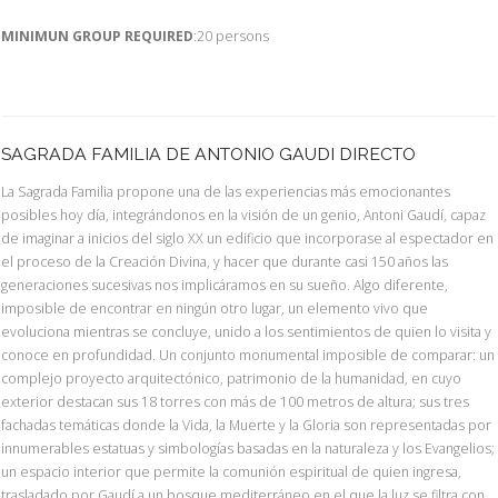
MINIMUN GROUP REQUIRED
:20 persons
SAGRADA FAMILIA DE ANTONIO GAUDI DIRECTO
La Sagrada Familia propone una de las experiencias más emocionantes
posibles hoy día, integrándonos en la visión de un genio, Antoni Gaudí, capaz
de imaginar a inicios del siglo XX un edificio que incorporase al espectador en
el proceso de la Creación Divina, y hacer que durante casi 150 años las
generaciones sucesivas nos implicáramos en su sueño. Algo diferente,
imposible de encontrar en ningún otro lugar, un elemento vivo que
evoluciona mientras se concluye, unido a los sentimientos de quien lo visita y
conoce en profundidad. Un conjunto monumental imposible de comparar: un
complejo proyecto arquitectónico, patrimonio de la humanidad, en cuyo
exterior destacan sus 18 torres con más de 100 metros de altura; sus tres
fachadas temáticas donde la Vida, la Muerte y la Gloria son representadas por
innumerables estatuas y simbologías basadas en la naturaleza y los Evangelios;
un espacio interior que permite la comunión espiritual de quien ingresa,
trasladado por Gaudí a un bosque mediterráneo en el que la luz se filtra con