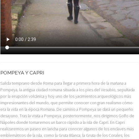
POMPEYA Y CAPRI
Salida temprano desde Roma para llegar a primera hora de la mañana a
Pompeya, la antigua ciudad romana situada a los pies del Vesubio, sepultada
por la erupción volcánica y hoy uno de los yacimientos arqueológicos más
impresionantes del mundo, que permite conocer con gran realismo cómo
era la vida en la época Romana. De camino a Pompeya se dará un pequeño
desayuno. Tras la visita a Pompeya, posteriormente, nos dirigimos Golfo de
Nápoles donde tomaremos un barco rápido a la isla de Capri. En Capri
realizaremos un paseo en lancha para conocer algunos de los enclaves más
emblemáticos de la isla, como la Gruta Blanca, la Gruta de los Corales, los