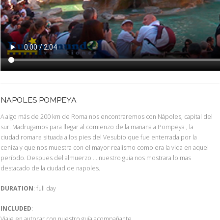
NAPOLES POMPEYA
A algo más de 200 km de Roma nos encontraremos con Nápoles, capital del
sur. Madrugamos para llegar al comienzo de la mañana a Pompeya , la
ciudad romana situada a los pies del Vesubio que fue enterrada por la
ceniza y que nos muestra con el mayor realismo como era la vida en aquel
período. Despues del almuerzo ....nuestro guia nos mostrara lo mas
destacado de la ciudad de napoles.
DURATION
: full day
INCLUDED
:
Viaje en autocar con nuestro guía acompañante