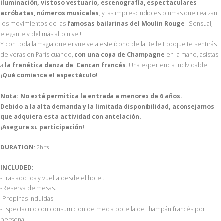
iluminación, vistoso vestuario, escenografía, espectaculares
acróbatas, números musicales
, y las imprescindibles plumas que realzan
los movimientos de las
famosas bailarinas del Moulin Rouge
. ¡Sensual,
elegante y del más alto nivel!
Y con toda la magia que envuelve a este ícono de la Belle Epoque te sentirás
de veras en París cuando,
con una copa de Champagne
en la mano, asistas
a
la frenética danza del Cancan francés
. Una experiencia inolvidable.
¡Qué comience el espectáculo!
Nota: No está permitida la entrada a menores de 6 años.
Debido a la alta demanda y la limitada disponibilidad, aconsejamos
que adquiera esta actividad con antelación.
¡Asegure su participación!
DURATION
: 2hrs
INCLUDED
:
-Traslado ida y vuelta desde el hotel.
-Reserva de mesas.
-Propinas incluidas.
-Espectaculo con consumicion de media botella de champán francés por
persona.