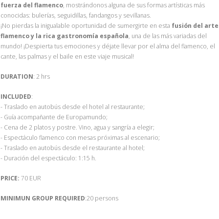
fuerza del flamenco
, mostrándonos alguna de sus formas artísticas más
conocidas: bulerías, seguidillas, fandangos y sevillanas.
¡No pierdas la inigualable oportunidad de sumergirte en esta
fusión del arte
flamenco y la rica gastronomía española
, una de las más variadas del
mundo! ¡Despierta tus emociones y déjate llevar por el alma del flamenco, el
cante, las palmas y el baile en este viaje musical!
DURATION
: 2 hrs
INCLUDED
:
- Traslado en autobús desde el hotel al restaurante;
- Guía acompañante de Europamundo;
- Cena de 2 platos y postre. Vino, agua y sangría a elegir;
- Espectáculo flamenco con mesas próximas al escenario;
- Traslado en autobús desde el restaurante al hotel;
- Duración del espectáculo: 1:15 h.
PRICE:
70 EUR
MINIMUN GROUP REQUIRED
:20 persons