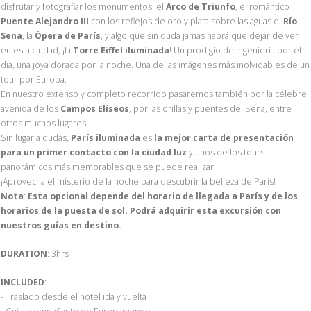
disfrutar y fotografiar los monumentos: el
Arco de Triunfo
, el romántico
Puente Alejandro III
con los reflejos de oro y plata sobre las aguas el
Río
Sena
, la
Ópera de París
, y algo que sin duda jamás habrá que dejar de ver
en esta ciudad, ¡la
Torre Eiffel iluminada
! Un prodigio de ingeniería por el
día, una joya dorada por la noche. Una de las imágenes más inolvidables de un
tour por Europa.
En nuestro extenso y completo recorrido pasaremos también por la célebre
avenida de los
Campos Elíseos
, por las orillas y puentes del Sena, entre
otros muchos lugares.
Sin lugar a dudas,
París iluminada
es
la mejor carta de presentación
para un primer contacto con la ciudad luz
y unos de los tours
panorámicos más memorables que se puede realizar.
¡Aprovecha el misterio de la noche para descubrir la belleza de París!
Nota
:
Esta opcional depende del horario de llegada a París y de los
horarios de la puesta de sol. Podrá adquirir esta excursión con
nuestros guías en destino.
DURATION
: 3hrs
INCLUDED
:
- Traslado desde el hotel ida y vuelta