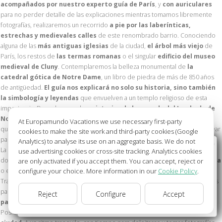
acompañados por nuestro experto guía de París
, y
con auriculares
para no perder detalle de las explicaciones mientras tomamos libremente
fotografías, realizaremos un recorrido
a pie por las laberínticas,
estrechas y medievales calles
de este renombrado barrio. Conociendo
alguna de las
más antiguas iglesias
de la ciudad,
el árbol más viejo
de
París, los restos de
las termas romanas
o el singular
edificio del museo
medieval de Cluny
. Contemplaremos la belleza monumental de
la
catedral gótica de Notre Dame
, un libro de piedra de más de 850 años
de antigüedad.
El guía nos explicará no solo su historia, sino también
la simbología y leyendas
que envuelven a un templo religioso de esta
importancia. Desvelaremos los
misterios de la morada del Jorobado de
Notre Dame.
La visita será solo a su magnífico exterior debido al incendio
At Europamundo Vacations we use necessary first-party
que sufrió la catedral y que la convirtió todavía más en un símbolo a conservar
cookies to make the site work and third-party cookies (Google
para las futuras generaciones.
Analytics) to analyse its use on an aggregate basis. We do not
Wellcome to Europamundo Vacations, your in the
La Catedral se encuentra en una isla sobre el río Sena, el origen de París,
use advertising cookies or cross-site tracking. Analytics cookies
international site of:
donde pasaremos frente a
la primera residencia de los reyes de Francia
are only activated if you accept them. You can accept, reject or
configure your choice. More information in our
Cookie Policy
.
o el
hospital más antiguo de la ciudad
.
Bienvenido a Europamundo Vacaciones, está usted en el
Tras este paseo a pie por el corazón urbano, nos desplazaremos en autobús
sitio internacional de:
para
deleitarnos con la avenida más bonita de París
, declarada
Reject
Configure
Accept
USA(en)
change/cambiar
patrimonio de la Humanidad: el Río Sena
a su paso por el centro.
Posiblemente
el crucero más famoso del mundo por el centro de una