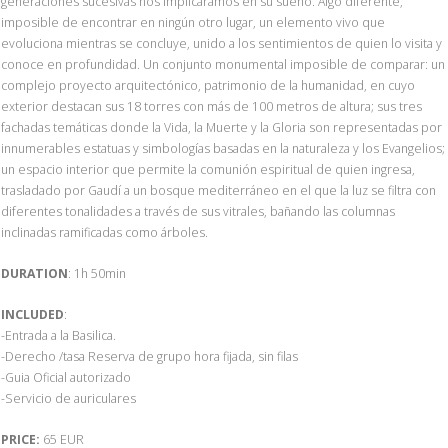
generaciones sucesivas nos implicáramos en su sueño. Algo diferente,
imposible de encontrar en ningún otro lugar, un elemento vivo que
evoluciona mientras se concluye, unido a los sentimientos de quien lo visita y
conoce en profundidad. Un conjunto monumental imposible de comparar: un
complejo proyecto arquitectónico, patrimonio de la humanidad, en cuyo
exterior destacan sus 18 torres con más de 100 metros de altura; sus tres
fachadas temáticas donde la Vida, la Muerte y la Gloria son representadas por
innumerables estatuas y simbologías basadas en la naturaleza y los Evangelios;
un espacio interior que permite la comunión espiritual de quien ingresa,
trasladado por Gaudí a un bosque mediterráneo en el que la luz se filtra con
diferentes tonalidades a través de sus vitrales, bañando las columnas
inclinadas ramificadas como árboles.
DURATION
: 1h 50min
INCLUDED
:
-Entrada a la Basilica.
-Derecho /tasa Reserva de grupo hora fijada, sin filas
-Guia Oficial autorizado
-Servicio de auriculares
PRICE:
65 EUR