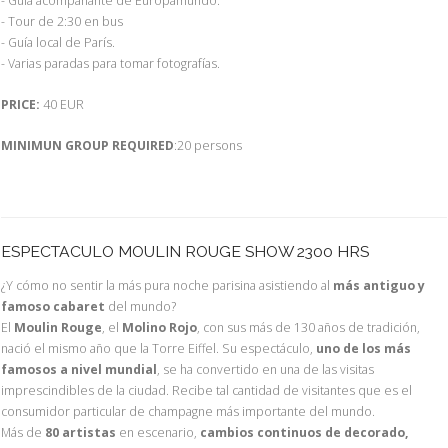
- Guía acompañante de Europamundo.
- Tour de 2:30 en bus
- Guía local de París.
- Varias paradas para tomar fotografías.
PRICE:
40 EUR
MINIMUN GROUP REQUIRED
:20 persons
ESPECTACULO MOULIN ROUGE SHOW 2300 HRS
¿Y cómo no sentir la más pura noche parisina asistiendo al
más antiguo y
famoso cabaret
del mundo?
El
Moulin Rouge
, el
Molino Rojo
, con sus más de 130 años de tradición,
nació el mismo año que la Torre Eiffel. Su espectáculo,
uno de los más
famosos a nivel mundial
, se ha convertido en una de las visitas
imprescindibles de la ciudad. Recibe tal cantidad de visitantes que es el
consumidor particular de champagne más importante del mundo.
Más de
80 artistas
en escenario,
cambios continuos de decorado,