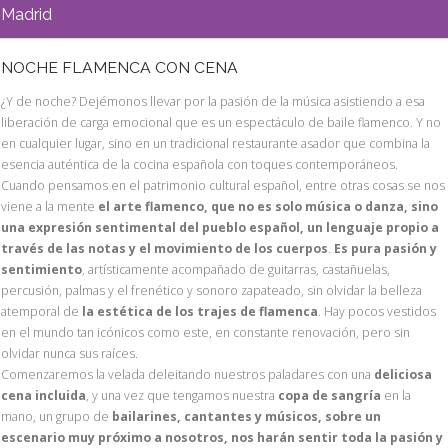
Madrid
NOCHE FLAMENCA CON CENA
¿Y de noche? Dejémonos llevar por la pasión de la música asistiendo a esa
liberación de carga emocional que es un espectáculo de baile flamenco. Y no
en cualquier lugar, sino en un tradicional restaurante asador que combina la
esencia auténtica de la cocina española con toques contemporáneos.
Cuando pensamos en el patrimonio cultural español, entre otras cosas se nos
viene a la mente
el arte flamenco, que no es solo música o danza, sino
una expresión sentimental del pueblo español, un lenguaje propio a
través de las notas y el movimiento de los cuerpos
.
Es pura pasión y
sentimiento
, artísticamente acompañado de guitarras, castañuelas,
percusión, palmas y el frenético y sonoro zapateado, sin olvidar la belleza
atemporal de
la estética de los trajes de flamenca
. Hay pocos vestidos
en el mundo tan icónicos como este, en constante renovación, pero sin
olvidar nunca sus raíces.
Comenzaremos la velada deleitando nuestros paladares con una
deliciosa
cena incluida
, y una vez que tengamos nuestra
copa de sangría
en la
mano, un grupo de
bailarines, cantantes y músicos, sobre un
escenario muy próximo a nosotros, nos harán sentir toda la pasión y