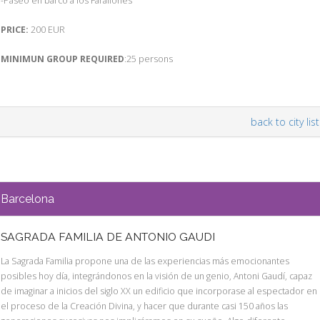
-Paseo en barco a los Farallones
PRICE:
200 EUR
MINIMUN GROUP REQUIRED
:25 persons
back to city list
Barcelona
SAGRADA FAMILIA DE ANTONIO GAUDI
La Sagrada Familia propone una de las experiencias más emocionantes
posibles hoy día, integrándonos en la visión de un genio, Antoni Gaudí, capaz
de imaginar a inicios del siglo XX un edificio que incorporase al espectador en
el proceso de la Creación Divina, y hacer que durante casi 150 años las