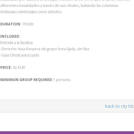
diferentes tonalidades a través de sus vitrales, bañando las columnas
inclinadas ramificadas como árboles.
DURATION
: 1h50m
INCLUDED
:
Entrada a la Basilica.
-Derecho /tasa Reserva de grupo hora fijada, sin filas
-Guia Oficial autorizado
PRICE:
65 EUR
MINIMUN GROUP REQUIRED
:1 persons
back to city list