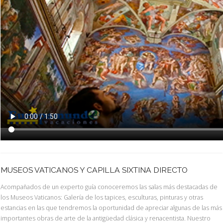
MUSEOS VATICANOS Y CAPILLA SIXTINA DIRECTO
Acompañados de un experto guía conoceremos las salas más destacadas de
los Museos Vaticanos: Galería de los tapices, esculturas, pinturas y otras
estancias en las que tendremos la oportunidad de apreciar algunas de las más
importantes obras de arte de la antigüedad clásica y renacentista. Nuestro