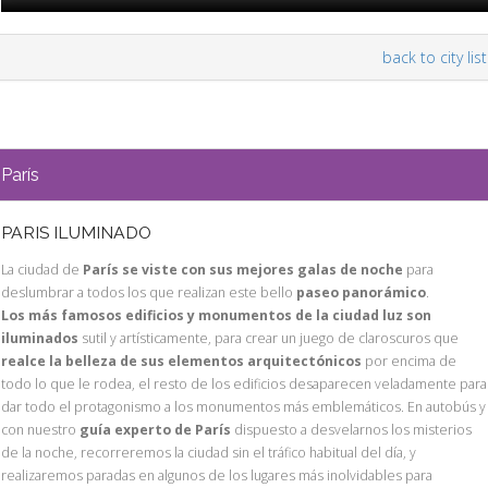
back to city list
París
PARIS ILUMINADO
La ciudad de
París se viste con sus mejores galas de noche
para
deslumbrar a todos los que realizan este bello
paseo panorámico
.
Los más famosos edificios y monumentos de la ciudad luz son
iluminados
sutil y artísticamente, para crear un juego de claroscuros que
realce la belleza de sus elementos arquitectónicos
por encima de
todo lo que le rodea, el resto de los edificios desaparecen veladamente para
dar todo el protagonismo a los monumentos más emblemáticos. En autobús y
con nuestro
guía experto de París
dispuesto a desvelarnos los misterios
de la noche, recorreremos la ciudad sin el tráfico habitual del día, y
realizaremos paradas en algunos de los lugares más inolvidables para