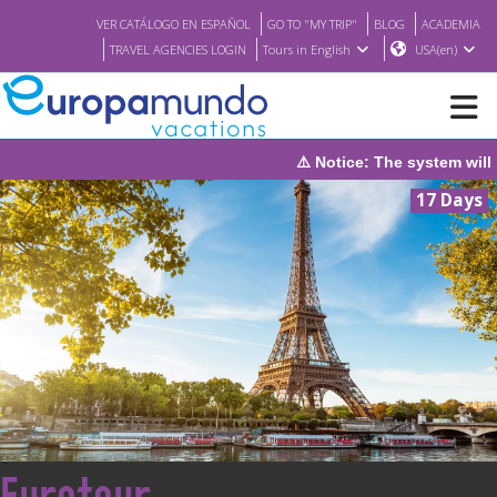
VER CATÁLOGO EN ESPAÑOL
GO TO "MY TRIP"
BLOG
ACADEMIA
TRAVEL AGENCIES LOGIN
Tours in English
USA(en)
⚠️ Notice: The system will be under maintenance on 
NEW
17 Days
BROCHURE PDF
WHERE TO BUY
FEATURED
ABOUT US
<
Eurotour