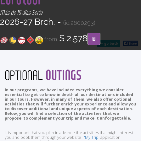
CONTACT
Más de 15 días Serie
2026-27 Brch. -
(id:2600293)
Find your Tour
$ 2.578
from
go back
OUTINGS
OPTIONAL
In our programs, we have included everything we consider
essential to get to know in depth all our destinations included
in our tours. However, in many of them, we also offer optional
activities that will further enrich your experience and allow you
to discover additional and unique aspects of each destination.
Below, you will find a selection of the activities that we
propose to complement your trip and make it unforgettable.
It is important that you plan in advance the activities that might interest
you and book them through your website
'My Trip'
application