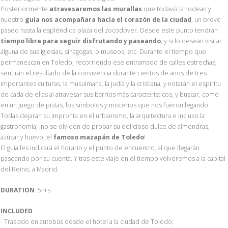
Posteriormente
atravesaremos las murallas
que todavía la rodean y
nuestro
guía nos acompañara hacía el corazón de la ciudad
, un breve
paseo hasta la espléndida plaza del zocodover. Desde este punto tendrán
tiempo libre para seguir disfrutando y paseando
, y si lo desean visitar
alguna de sus iglesias, sinagogas, o museos, etc. Durante el tiempo que
permanezcan en Toledo, recorriendo ese entramado de calles estrechas,
sentirán el resultado de la convivencia durante cientos de años de tres
importantes culturas, la musulmana, la judía y la cristiana, y notarán el espíritu
de cada de ellas al atravesar sus barrios más característicos, y buscar, como
en un juego de pistas, los símbolos y misterios que nos fueron legando.
Todas dejarán su impronta en el urbanismo, la arquitectura e incluso la
gastronomía, ¡no se olviden de probar su delicioso dulce de almendras,
azúcar y huevo, el
famoso mazapán de Toledo
!
El guía les indicará el horario y el punto de encuentro, al que llegarán
paseando por su cuenta. Y tras este viaje en el tiempo volveremos a la capital
del Reino, a Madrid.
DURATION
: 5hrs
INCLUDED
:
- Traslado en autobús desde el hotel a la ciudad de Toledo;