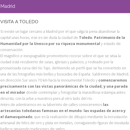
Madrid
VISITA A TOLEDO
Si existe un lugar cercano a Madrid por el que valga la pena abandonar la
capital unas horas, ese es sin duda la ciudad de
Toledo. Patrimonio de la
Humanidad por la Unesco por su riqueza monumental
y estado de
conservación.
El magnífico e inexpugnable promontorio rocoso sobre el que se sitúa la
ciudad está recubierto de casas, iglesias y palacios, y rodeado por la
pronunciada curva del río Tajo, definiendo un perfil que se ha convertido en
una de las fotografías más bellas y buscadas de España. Saldremos de Madrid,
en dirección Sur unos 70 km hacía la monumental Toledo y
comenzaremos
precisamente con las vistas panorámicas de la ciudad, y una parada
en el mirador
donde contemplar y fotografiar la maravillosa estampa antes
descrita, con la urbe a nuestros pies al otro lado del río.
Antes de adentrarnos en su laberinto de calles conoceremos
las
artesanías toledanas famosas en el mundo: las espadas de acero y
el damasquinado
, que es la realización de dibujos mediante la incrustación
artesanal de hilos de oro y plata en metales, consiguiendo figuras de inusitada
belleza siguiendo tradiciones de siglos.