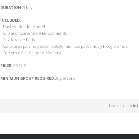
DURATION
: 5 hrs
INCLUDED
:
- Traslado desde el hotel.
- Guía acompañante de Europamundo
- Guía local de París
- Auriculares para no perder detalle mientras paseamos y fotografiamos.
- Crucero de 1:10h por el río Sena
PRICE:
50 EUR
MINIMUN GROUP REQUIRED
:20 persons
back to city list