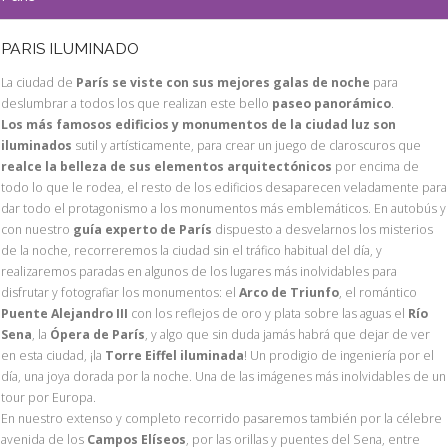
PARIS ILUMINADO
La ciudad de
París se viste con sus mejores galas de noche
para
deslumbrar a todos los que realizan este bello
paseo panorámico
.
Los más famosos edificios y monumentos de la ciudad luz son
iluminados
sutil y artísticamente, para crear un juego de claroscuros que
realce la belleza de sus elementos arquitectónicos
por encima de
todo lo que le rodea, el resto de los edificios desaparecen veladamente para
dar todo el protagonismo a los monumentos más emblemáticos. En autobús y
con nuestro
guía experto de París
dispuesto a desvelarnos los misterios
de la noche, recorreremos la ciudad sin el tráfico habitual del día, y
realizaremos paradas en algunos de los lugares más inolvidables para
disfrutar y fotografiar los monumentos: el
Arco de Triunfo
, el romántico
Puente Alejandro III
con los reflejos de oro y plata sobre las aguas el
Río
Sena
, la
Ópera de París
, y algo que sin duda jamás habrá que dejar de ver
en esta ciudad, ¡la
Torre Eiffel iluminada
! Un prodigio de ingeniería por el
día, una joya dorada por la noche. Una de las imágenes más inolvidables de un
tour por Europa.
En nuestro extenso y completo recorrido pasaremos también por la célebre
avenida de los
Campos Elíseos
, por las orillas y puentes del Sena, entre