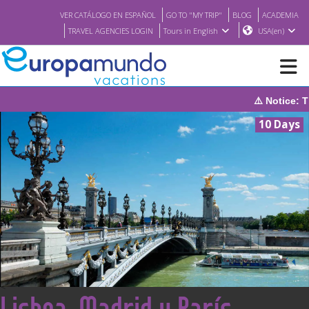
VER CATÁLOGO EN ESPAÑOL
GO TO "MY TRIP"
BLOG
ACADEMIA
TRAVEL AGENCIES LOGIN
Tours in English
USA(en)
⚠️ Notice: The system will b
NEW
10 Days
BROCHURE PDF
WHERE TO BUY
FEATURED
ABOUT US
<
Lisboa, Madrid y París