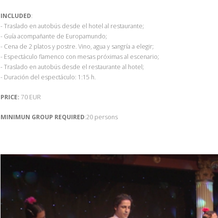
INCLUDED
:
- Traslado en autobús desde el hotel al restaurante;
- Guía acompañante de Europamundo;
- Cena de 2 platos y postre. Vino, agua y sangría a elegir;
- Espectáculo flamenco con mesas próximas al escenario;
- Traslado en autobús desde el restaurante al hotel;
- Duración del espectáculo: 1:15 h.
PRICE:
70 EUR
MINIMUN GROUP REQUIRED
:20 persons