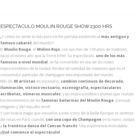
ESPECTACULO MOULIN ROUGE SHOW 2300 HRS
¿Y cómo no sentir la más pura noche parisina asistiendo al
más antiguo y
famoso cabaret
del mundo?
El
Moulin Rouge
, el
Molino Rojo
, con sus más de 130 años de tradición,
nació el mismo año que la Torre Eiffel. Su espectáculo,
uno de los más
famosos a nivel mundial
, se ha convertido en una de las visitas
imprescindibles de la ciudad. Recibe tal cantidad de visitantes que es el
consumidor particular de champagne más importante del mundo.
Más de
80 artistas
en escenario,
cambios continuos de decorado,
iluminación, vistoso vestuario, escenografía, espectaculares
acróbatas, números musicales
, y las imprescindibles plumas que realzan
los movimientos de las
famosas bailarinas del Moulin Rouge
. ¡Sensual,
elegante y del más alto nivel!
Y con toda la magia que envuelve a este ícono de la Belle Epoque te sentirás
de veras en París cuando,
con una copa de Champagne
en la mano, asistas
a
la frenética danza del Cancan francés
. Una experiencia inolvidable.
¡Qué comience el espectáculo!