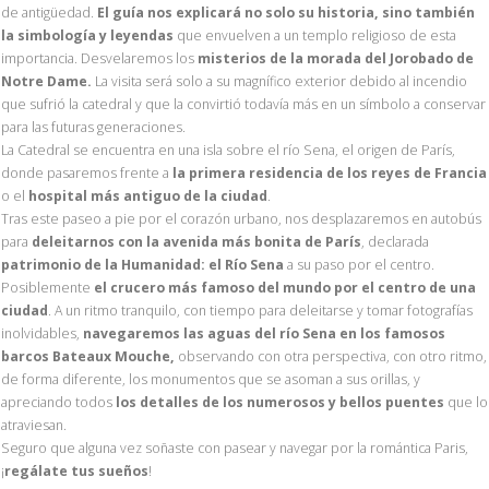
de antigüedad.
El guía nos explicará no solo su historia, sino también
la simbología y leyendas
que envuelven a un templo religioso de esta
importancia. Desvelaremos los
misterios de la morada del Jorobado de
Notre Dame.
La visita será solo a su magnífico exterior debido al incendio
que sufrió la catedral y que la convirtió todavía más en un símbolo a conservar
para las futuras generaciones.
La Catedral se encuentra en una isla sobre el río Sena, el origen de París,
donde pasaremos frente a
la primera residencia de los reyes de Francia
o el
hospital más antiguo de la ciudad
.
Tras este paseo a pie por el corazón urbano, nos desplazaremos en autobús
para
deleitarnos con la avenida más bonita de París
, declarada
patrimonio de la Humanidad: el Río Sena
a su paso por el centro.
Posiblemente
el crucero más famoso del mundo por el centro de una
ciudad
. A un ritmo tranquilo, con tiempo para deleitarse y tomar fotografías
inolvidables,
navegaremos las aguas del río Sena en los famosos
barcos Bateaux Mouche,
observando con otra perspectiva, con otro ritmo,
de forma diferente, los monumentos que se asoman a sus orillas, y
apreciando todos
los detalles de los numerosos y bellos puentes
que lo
atraviesan.
Seguro que alguna vez soñaste con pasear y navegar por la romántica Paris,
¡
regálate tus sueños
!