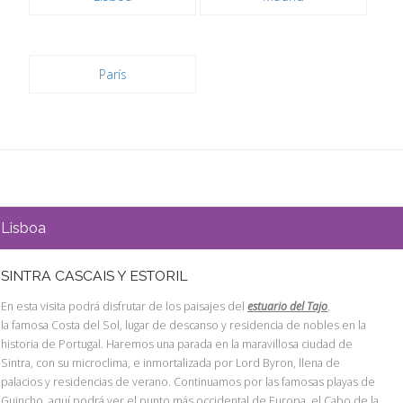
París
Lisboa
SINTRA CASCAIS Y ESTORIL
En esta visita podrá disfrutar de los paisajes del
estuario del Tajo
,
la famosa Costa del Sol, lugar de descanso y residencia de nobles en la
historia de Portugal. Haremos una parada en la maravillosa ciudad de
Sintra, con su microclima, e inmortalizada por Lord Byron, llena de
palacios y residencias de verano. Continuamos por las famosas playas de
Guincho, aquí podrá ver el punto más occidental de Europa, el Cabo de la