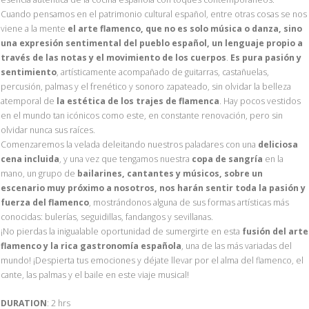
Cuando pensamos en el patrimonio cultural español, entre otras cosas se nos
viene a la mente
el arte flamenco, que no es solo música o danza, sino
una expresión sentimental del pueblo español, un lenguaje propio a
través de las notas y el movimiento de los cuerpos
.
Es pura pasión y
sentimiento
, artísticamente acompañado de guitarras, castañuelas,
percusión, palmas y el frenético y sonoro zapateado, sin olvidar la belleza
atemporal de
la estética de los trajes de flamenca
. Hay pocos vestidos
en el mundo tan icónicos como este, en constante renovación, pero sin
olvidar nunca sus raíces.
Comenzaremos la velada deleitando nuestros paladares con una
deliciosa
cena incluida
, y una vez que tengamos nuestra
copa de sangría
en la
mano, un grupo de
bailarines, cantantes y músicos, sobre un
escenario muy próximo a nosotros, nos harán sentir toda la pasión y
fuerza del flamenco
, mostrándonos alguna de sus formas artísticas más
conocidas: bulerías, seguidillas, fandangos y sevillanas.
¡No pierdas la inigualable oportunidad de sumergirte en esta
fusión del arte
flamenco y la rica gastronomía española
, una de las más variadas del
mundo! ¡Despierta tus emociones y déjate llevar por el alma del flamenco, el
cante, las palmas y el baile en este viaje musical!
DURATION
: 2 hrs