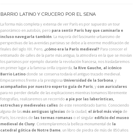
BARRIO LATINO Y CRUCERO POR EL SENA
La forma más completa y extensa de ver París es por supuesto un tour
panorámico en autobús, pero
para sentir París hay que caminarla e
incluso navegarla también
. La mayoría del fascinante urbanismo de
perspectivas de las avenidas parisinas se debe a la enorme modificación de
finales del siglo XIX. Pero,
¿cómo era la París medieval?
Para conocer el
entramado de calles de la parte más antigua, la atmosfera en la que se movían
los parisinos por ejemplo durante la revolución francesa, nos trasladaremos
en primer lugar a la famosa orilla izquierda,
la Rive Gauche, al icónico
Barrio Latino
donde se conserva todavía el antiguo trazado medieval.
Empezaremos frente a la prestigiosa
Universidad de la Sorbona
, y
acompañados por nuestro experto guía de París
, y
con auriculares
para no perder detalle de las explicaciones mientras tomamos libremente
fotografías, realizaremos un recorrido
a pie por las laberínticas,
estrechas y medievales calles
de este renombrado barrio. Conociendo
alguna de las
más antiguas iglesias
de la ciudad,
el árbol más viejo
de
París, los restos de
las termas romanas
o el singular
edificio del museo
medieval de Cluny
. Contemplaremos la belleza monumental de
la
catedral gótica de Notre Dame
, un libro de piedra de más de 850 años