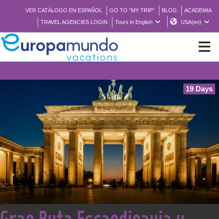
VER CATÁLOGO EN ESPAÑOL
GO TO "MY TRIP"
BLOG
ACADEMIA
TRAVEL AGENCIES LOGIN
Tours in English
USA(en)
⚠️ Not
NEW
19 Days
BROCHURE PDF
WHERE TO BUY
FEATURED
ABOUT US
<
Gran Ruta Escandinavia y