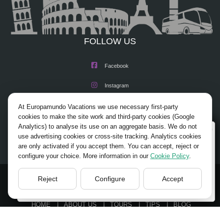
FOLLOW US
Facebook
Instagram
X/Twitter
At Europamundo Vacations we use necessary first-party
cookies to make the site work and third-party cookies (Google
Youtube
Analytics) to analyse its use on an aggregate basis. We do not
Wellcome to Europamundo Vacations, your in the
use advertising cookies or cross-site tracking. Analytics cookies
international site of:
are only activated if you accept them. You can accept, reject or
configure your choice. More information in our
Cookie Policy
.
Bienvenido a Europamundo Vacaciones, está usted en el
sitio internacional de:
Reject
Configure
Accept
USA(en)
© 2026 Europamundo.
change/cambiar
All Rights Reserved.
HOME
ABOUT US
TOURS
TIPS
BLOG
TRAVEL AGENCIES LOGIN
LEGAL NOTICE