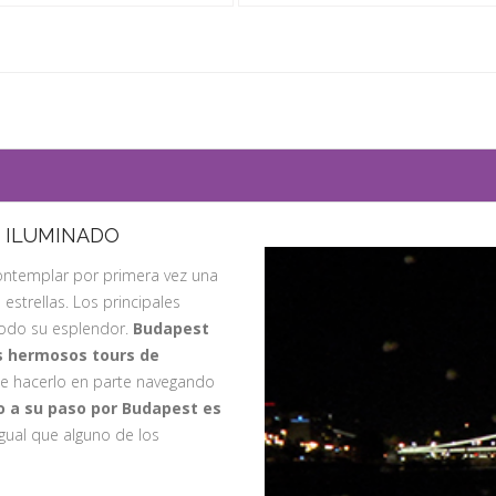
 ILUMINADO
ontemplar por primera vez una
strellas. Los principales
odo su esplendor.
Budapest
s hermosos tours de
 de hacerlo en parte navegando
ío a su paso por Budapest es
 igual que alguno de los