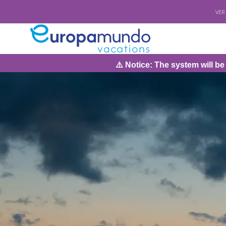
VER
⚠️ Notice: The system will be under maintena