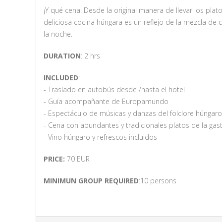
¡Y qué cena! Desde la original manera de llevar los plat
deliciosa cocina húngara es un reflejo de la mezcla de cu
la noche.
DURATION
: 2 hrs
INCLUDED
:
- Traslado en autobús desde /hasta el hotel
- Guía acompañante de Europamundo
- Espectáculo de músicas y danzas del folclore húngaro
- Cena con abundantes y tradicionales platos de la ga
- Vino húngaro y refrescos incluidos
PRICE:
70 EUR
MINIMUN GROUP REQUIRED
:10 persons