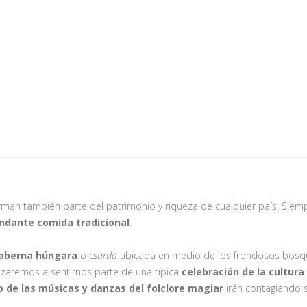
man también parte del patrimonio y riqueza de cualquier país. Sie
undante comida tradicional
.
aberna húngara
o
csarda
ubicada en medio de los frondosos bosq
zaremos a sentirnos parte de una típica
celebración de la cultur
o de las músicas
y danzas del folclore magiar
irán contagiando s