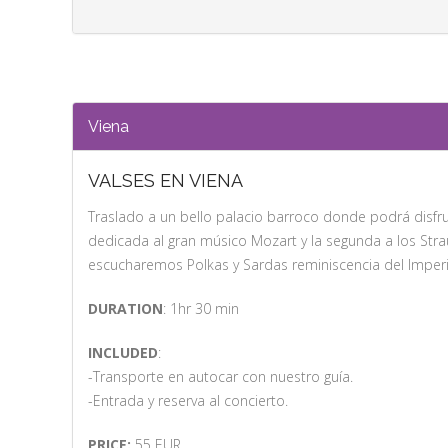
Viena
VALSES EN VIENA
Traslado a un bello palacio barroco donde podrá disfru
dedicada al gran músico Mozart y la segunda a los Stra
escucharemos Polkas y Sardas reminiscencia del Imperi
DURATION
: 1hr 30 min
INCLUDED
:
-Transporte en autocar con nuestro guía.
-Entrada y reserva al concierto.
PRICE:
55 EUR