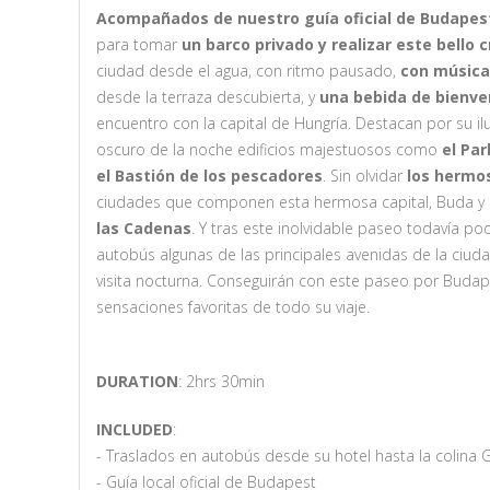
Acompañados de nuestro guía oficial de Budape
para tomar
un barco privado y realizar este bello c
ciudad desde el agua, con ritmo pausado,
con música
desde la terraza descubierta, y
una bebida de bienve
encuentro con la capital de Hungría. Destacan por su i
oscuro de la noche edificios majestuosos como
el Pa
el Bastión de los pescadores
. Sin olvidar
los hermo
ciudades que componen esta hermosa capital, Buda y 
las Cadenas
. Y tras este inolvidable paseo todavía p
autobús algunas de las principales avenidas de la ciud
visita nocturna. Conseguirán con este paseo por Budape
sensaciones favoritas de todo su viaje.
DURATION
: 2hrs 30min
INCLUDED
:
- Traslados en autobús desde su hotel hasta la colina G
- Guía local oficial de Budapest