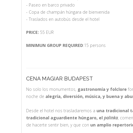
- Paseo en barco privado
- Copa de champán húngara de bienvenida
- Traslados en autobús desde el hotel
PRICE:
55 EUR
MINIMUN GROUP REQUIRED
:15 persons
CENA MAGIAR BUDAPEST
No solo los monumentos,
gastronomía y folclore
for
noche de
alegría, diversión, música, y buena y ab
Desde el hotel nos trasladaremos a
una tradicional
t
tradicional
aguardiente húngaro, el
palinka
, comen
de hacerte sentir bien, y que con
un amplio repertori