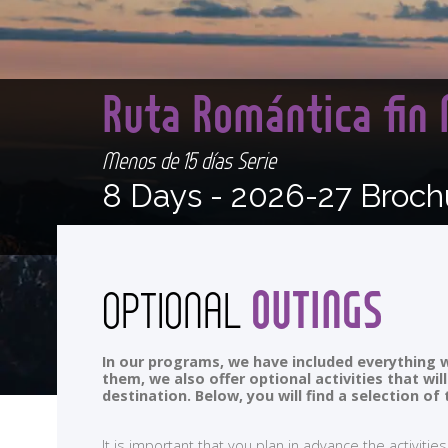
Ruta Romántica fin
Menos de 15 días Serie
8 Days -
2026-27 Broch
OUTINGS
OPTIONAL
In our programs, we have included everything w
them, we also offer optional activities that wi
destination. Below, you will find a selection 
It is important that you plan in advance the activi