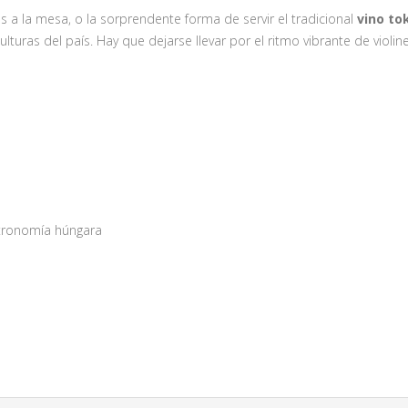
os a la mesa, o la sorprendente forma de servir el tradicional
vino tok
lturas del país. Hay que dejarse llevar por el ritmo vibrante de violin
stronomía húngara