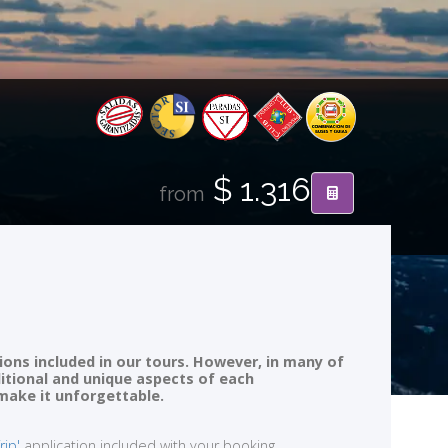
$ 1.316
from
ions included in our tours. However, in many of
ditional and unique aspects of each
 make it unforgettable.
rip'
application included with your booking.