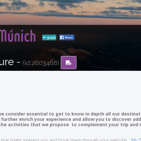
 Múnich
go back
ure -
(id:2603468)
e consider essential to get to know in depth all our destinat
ll further enrich your experience and allow you to discover ad
of the activities that we propose to complement your trip and
ties that might interest you and book them through your website
'My T