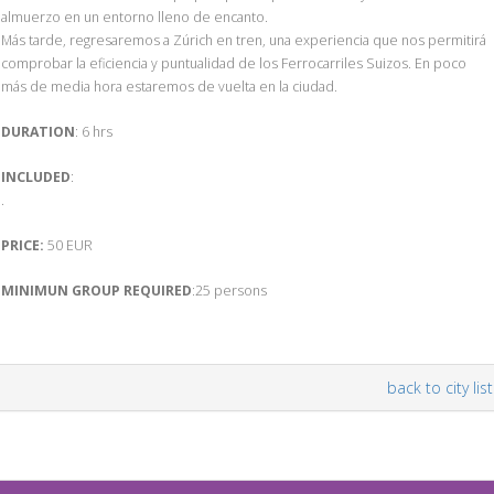
almuerzo en un entorno lleno de encanto.
Más tarde, regresaremos a Zúrich en tren, una experiencia que nos permitirá
comprobar la eficiencia y puntualidad de los Ferrocarriles Suizos. En poco
más de media hora estaremos de vuelta en la ciudad.
DURATION
: 6 hrs
INCLUDED
:
.
PRICE:
50 EUR
MINIMUN GROUP REQUIRED
:25 persons
back to city list