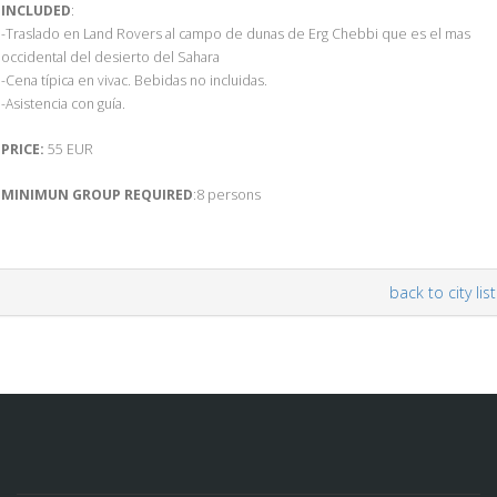
INCLUDED
:
-Traslado en Land Rovers al campo de dunas de Erg Chebbi que es el mas
occidental del desierto del Sahara
-Cena típica en vivac. Bebidas no incluidas.
-Asistencia con guía.
PRICE:
55 EUR
MINIMUN GROUP REQUIRED
:8 persons
back to city list