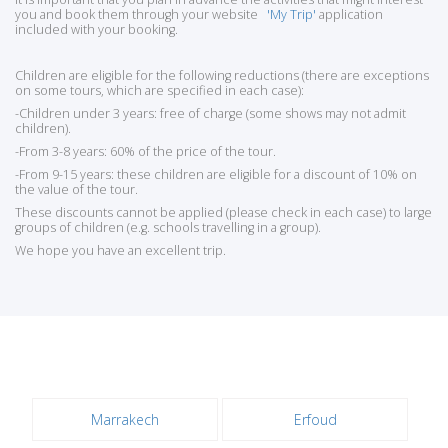
you and book them through your website
'My Trip'
application
included with your booking.
Children are eligible for the following reductions (there are exceptions
on some tours, which are specified in each case):
-Children under 3 years: free of charge (some shows may not admit
children).
-From 3-8 years: 60% of the price of the tour.
-From 9-15 years: these children are eligible for a discount of 10% on
the value of the tour.
These discounts cannot be applied (please check in each case) to large
groups of children (e.g. schools travelling in a group).
We hope you have an excellent trip.
Marrakech
Erfoud