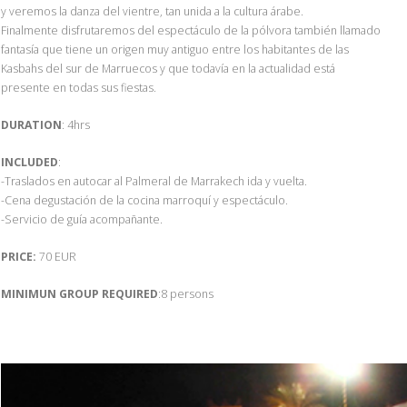
y veremos la danza del vientre, tan unida a la cultura árabe.
Finalmente disfrutaremos del espectáculo de la pólvora también llamado
fantasía que tiene un origen muy antiguo entre los habitantes de las
Kasbahs del sur de Marruecos y que todavía en la actualidad está
presente en todas sus fiestas.
DURATION
: 4hrs
INCLUDED
:
-Traslados en autocar al Palmeral de Marrakech ida y vuelta.
-Cena degustación de la cocina marroquí y espectáculo.
-Servicio de guía acompañante.
PRICE:
70 EUR
MINIMUN GROUP REQUIRED
:8 persons