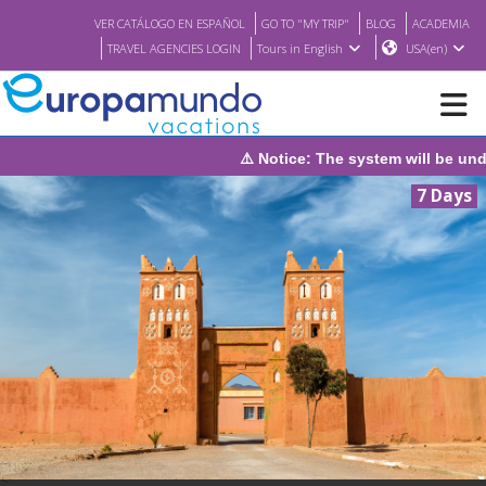
VER CATÁLOGO EN ESPAÑOL
GO TO "MY TRIP"
BLOG
ACADEMIA
TRAVEL AGENCIES LOGIN
Tours in English
USA(en)
⚠️ Notice: The system will be under mai
NEW
7 Days
BROCHURE PDF
WHERE TO BUY
FEATURED
ABOUT US
<