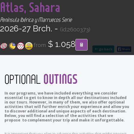
Atlas, Sahara
CONTACT
Península Ibérica y Marruecos Serie
Find your Tour
2026-27 Brch. -
(id:2600373)
$ 1.058
from
go back
OUTINGS
OPTIONAL
In our programs, we have included everything we consider
essential to get to know in depth all our destinations included
in our tours. However, in many of them, we also offer optional
activities that will further enrich your experience and allow you
to discover additional and unique aspects of each destination.
Below, you will find a selection of the activities that we
propose to complement your trip and make it unforgettable.
It is important that you plan in advance the activities that might interest