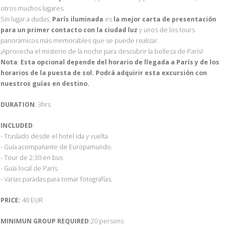
otros muchos lugares.
Sin lugar a dudas,
París iluminada
es
la mejor carta de presentación
para un primer contacto con la ciudad luz
y unos de los tours
panorámicos más memorables que se puede realizar.
¡Aprovecha el misterio de la noche para descubrir la belleza de París!
Nota
:
Esta opcional depende del horario de llegada a París y de los
horarios de la puesta de sol. Podrá adquirir esta excursión con
nuestros guías en destino.
DURATION
: 3hrs
INCLUDED
:
- Traslado desde el hotel ida y vuelta
- Guía acompañante de Europamundo.
- Tour de 2:30 en bus
- Guía local de París.
- Varias paradas para tomar fotografías.
PRICE:
40 EUR
MINIMUN GROUP REQUIRED
:20 persons