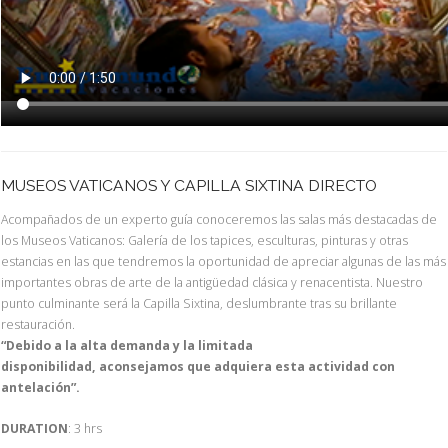
MUSEOS VATICANOS Y CAPILLA SIXTINA DIRECTO
Acompañados de un experto guía conoceremos las salas más destacadas de
los Museos Vaticanos: Galería de los tapices, esculturas, pinturas y otras
estancias en las que tendremos la oportunidad de apreciar algunas de las más
importantes obras de arte de la antigüedad clásica y renacentista. Nuestro
punto culminante será la Capilla Sixtina, deslumbrante tras su brillante
restauración.
“Debido a la alta demanda y la limitada
disponibilidad, aconsejamos que adquiera esta actividad con
antelación”.
DURATION
: 3 hrs