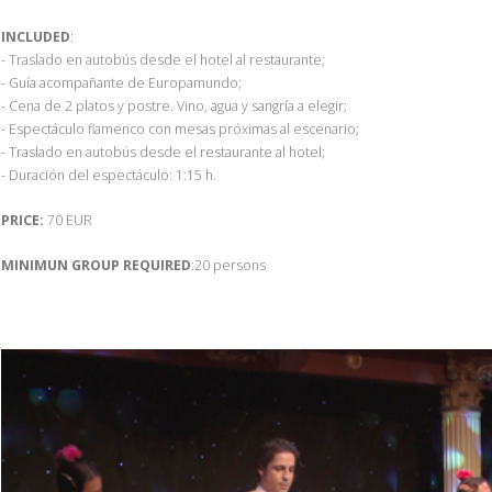
INCLUDED
:
- Traslado en autobús desde el hotel al restaurante;
- Guía acompañante de Europamundo;
- Cena de 2 platos y postre. Vino, agua y sangría a elegir;
- Espectáculo flamenco con mesas próximas al escenario;
- Traslado en autobús desde el restaurante al hotel;
- Duración del espectáculo: 1:15 h.
PRICE:
70 EUR
MINIMUN GROUP REQUIRED
:20 persons