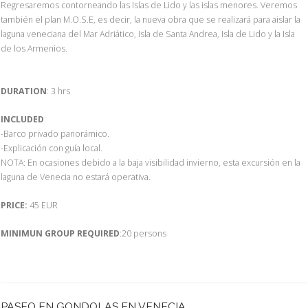
Regresaremos contorneando las Islas de Lido y las islas menores. Veremos
también el plan M.O.S.E, es decir, la nueva obra que se realizará para aislar la
laguna veneciana del Mar Adriático, Isla de Santa Andrea, Isla de Lido y la Isla
de los Armenios.
DURATION
: 3 hrs
INCLUDED
:
-Barco privado panorámico.
-Explicación con guía local.
NOTA: En ocasiones debido a la baja visibilidad invierno, esta excursión en la
laguna de Venecia no estará operativa.
PRICE:
45 EUR
MINIMUN GROUP REQUIRED
:20 persons
PASEO EN GONDOLAS EN VENECIA