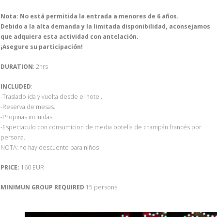
Nota: No está permitida la entrada a menores de 6 años.
Debido a la alta demanda y la limitada disponibilidad, aconsejamos
que adquiera esta actividad con antelación.
¡Asegure su participación!
DURATION
: 2hrs
INCLUDED
:
-Traslado ida y vuelta desde el hotel.
-Reserva de mesas.
-Propinas incluidas.
-Espectaculo con consumicion de media botella de champán francés por
persona.
NOTA: no hay descuento para niños
PRICE:
160 EUR
MINIMUN GROUP REQUIRED
:15 persons