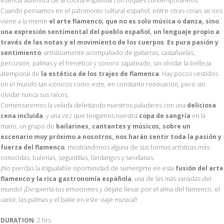
esencia auténtica de la cocina española con toques contemporáneos.
Cuando pensamos en el patrimonio cultural español, entre otras cosas se nos
viene a la mente
el arte flamenco, que no es solo música o danza, sino
una expresión sentimental del pueblo español, un lenguaje propio a
través de las notas y el movimiento de los cuerpos
.
Es pura pasión y
sentimiento
, artísticamente acompañado de guitarras, castañuelas,
percusión, palmas y el frenético y sonoro zapateado, sin olvidar la belleza
atemporal de
la estética de los trajes de flamenca
. Hay pocos vestidos
en el mundo tan icónicos como este, en constante renovación, pero sin
olvidar nunca sus raíces.
Comenzaremos la velada deleitando nuestros paladares con una
deliciosa
cena incluida
, y una vez que tengamos nuestra
copa de sangría
en la
mano, un grupo de
bailarines, cantantes y músicos, sobre un
escenario muy próximo a nosotros, nos harán sentir toda la pasión y
fuerza del flamenco
, mostrándonos alguna de sus formas artísticas más
conocidas: bulerías, seguidillas, fandangos y sevillanas.
¡No pierdas la inigualable oportunidad de sumergirte en esta
fusión del arte
flamenco y la rica gastronomía española
, una de las más variadas del
mundo! ¡Despierta tus emociones y déjate llevar por el alma del flamenco, el
cante, las palmas y el baile en este viaje musical!
DURATION
: 2 hrs