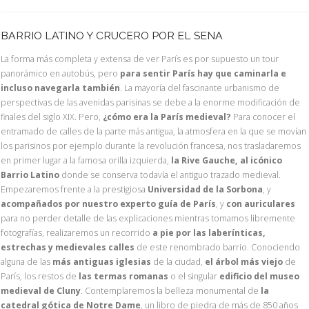
BARRIO LATINO Y CRUCERO POR EL SENA
La forma más completa y extensa de ver París es por supuesto un tour
panorámico en autobús, pero
para sentir París hay que caminarla e
incluso navegarla también
. La mayoría del fascinante urbanismo de
perspectivas de las avenidas parisinas se debe a la enorme modificación de
finales del siglo XIX. Pero,
¿cómo era la París medieval?
Para conocer el
entramado de calles de la parte más antigua, la atmosfera en la que se movían
los parisinos por ejemplo durante la revolución francesa, nos trasladaremos
en primer lugar a la famosa orilla izquierda,
la Rive Gauche, al icónico
Barrio Latino
donde se conserva todavía el antiguo trazado medieval.
Empezaremos frente a la prestigiosa
Universidad de la Sorbona
, y
acompañados por nuestro experto guía de París
, y
con auriculares
para no perder detalle de las explicaciones mientras tomamos libremente
fotografías, realizaremos un recorrido
a pie por las laberínticas,
estrechas y medievales calles
de este renombrado barrio. Conociendo
alguna de las
más antiguas iglesias
de la ciudad,
el árbol más viejo
de
París, los restos de
las termas romanas
o el singular
edificio del museo
medieval de Cluny
. Contemplaremos la belleza monumental de
la
catedral gótica de Notre Dame
, un libro de piedra de más de 850 años