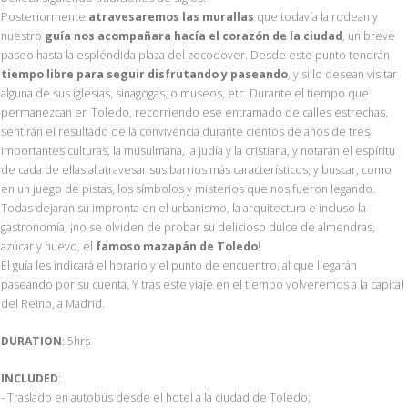
Posteriormente
atravesaremos las murallas
que todavía la rodean y
nuestro
guía nos acompañara hacía el corazón de la ciudad
, un breve
paseo hasta la espléndida plaza del zocodover. Desde este punto tendrán
tiempo libre para seguir disfrutando y paseando
, y si lo desean visitar
alguna de sus iglesias, sinagogas, o museos, etc. Durante el tiempo que
permanezcan en Toledo, recorriendo ese entramado de calles estrechas,
sentirán el resultado de la convivencia durante cientos de años de tres
importantes culturas, la musulmana, la judía y la cristiana, y notarán el espíritu
de cada de ellas al atravesar sus barrios más característicos, y buscar, como
en un juego de pistas, los símbolos y misterios que nos fueron legando.
Todas dejarán su impronta en el urbanismo, la arquitectura e incluso la
gastronomía, ¡no se olviden de probar su delicioso dulce de almendras,
azúcar y huevo, el
famoso mazapán de Toledo
!
El guía les indicará el horario y el punto de encuentro, al que llegarán
paseando por su cuenta. Y tras este viaje en el tiempo volveremos a la capital
del Reino, a Madrid.
DURATION
: 5hrs
INCLUDED
:
- Traslado en autobús desde el hotel a la ciudad de Toledo;