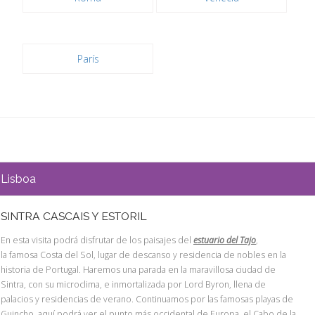
París
Lisboa
SINTRA CASCAIS Y ESTORIL
En esta visita podrá disfrutar de los paisajes del
estuario del Tajo
,
la famosa Costa del Sol, lugar de descanso y residencia de nobles en la
historia de Portugal. Haremos una parada en la maravillosa ciudad de
Sintra, con su microclima, e inmortalizada por Lord Byron, llena de
palacios y residencias de verano. Continuamos por las famosas playas de
Guincho, aquí podrá ver el punto más occidental de Europa, el Cabo de la