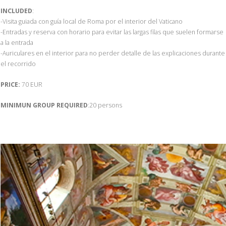
INCLUDED
:
-Visita guiada con guía local de Roma por el interior del Vaticano
-Entradas y reserva con horario para evitar las largas filas que suelen formarse
a la entrada
-Auriculares en el interior para no perder detalle de las explicaciones durante
el recorrido
PRICE:
70 EUR
MINIMUN GROUP REQUIRED
:20 persons