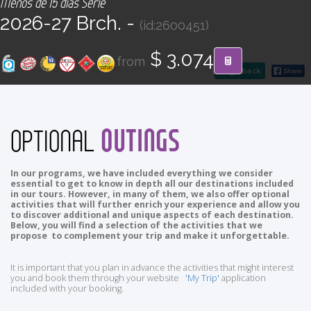
Menos de 15 días Serie
CONTACT
2026-27 Brch. -
(id:2600451)
Find your Tour
$ 3.074
from
go back
OUTINGS
OPTIONAL
In our programs, we have included everything we consider
essential to get to know in depth all our destinations included
in our tours. However, in many of them, we also offer optional
activities that will further enrich your experience and allow you
to discover additional and unique aspects of each destination.
Below, you will find a selection of the activities that we
propose to complement your trip and make it unforgettable.
It is important that you plan in advance the activities that might interest
you and book them through your website
'My Trip'
application
included with your booking.