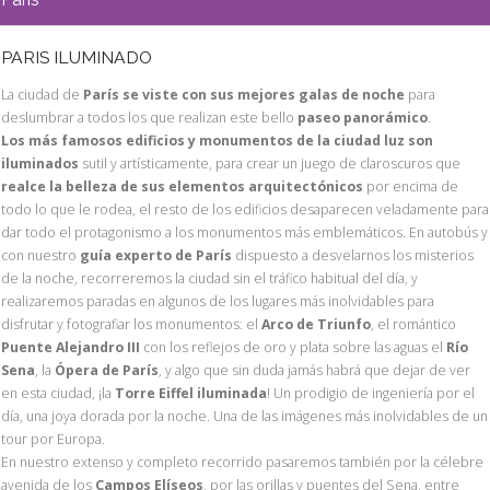
PARIS ILUMINADO
La ciudad de
París se viste con sus mejores galas de noche
para
deslumbrar a todos los que realizan este bello
paseo panorámico
.
Los más famosos edificios y monumentos de la ciudad luz son
iluminados
sutil y artísticamente, para crear un juego de claroscuros que
realce la belleza de sus elementos arquitectónicos
por encima de
todo lo que le rodea, el resto de los edificios desaparecen veladamente para
dar todo el protagonismo a los monumentos más emblemáticos. En autobús y
con nuestro
guía experto de París
dispuesto a desvelarnos los misterios
de la noche, recorreremos la ciudad sin el tráfico habitual del día, y
realizaremos paradas en algunos de los lugares más inolvidables para
disfrutar y fotografiar los monumentos: el
Arco de Triunfo
, el romántico
Puente Alejandro III
con los reflejos de oro y plata sobre las aguas el
Río
Sena
, la
Ópera de París
, y algo que sin duda jamás habrá que dejar de ver
en esta ciudad, ¡la
Torre Eiffel iluminada
! Un prodigio de ingeniería por el
día, una joya dorada por la noche. Una de las imágenes más inolvidables de un
tour por Europa.
En nuestro extenso y completo recorrido pasaremos también por la célebre
avenida de los
Campos Elíseos
, por las orillas y puentes del Sena, entre