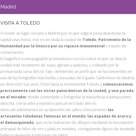
Madrid
VISITA A TOLEDO
Si existe un lugar cercano a Madrid por el que valga la pena abandonar la
capital unas horas, ese es sin duda la ciudad de
Toledo. Patrimonio de la
Humanidad por la Unesco por su riqueza monumental
y estado de
conservación.
El magnífico e inexpugnable promontorio rocoso sobre el que se sitúa la
ciudad está recubierto de casas, iglesias y palacios, y rodeado por la
pronunciada curva del río Tajo, definiendo un perfil que se ha convertido en
una de las fotografías más bellas y buscadas de España. Saldremos de Madrid,
en dirección Sur unos 70 km hacía la monumental Toledo y
comenzaremos
precisamente con las vistas panorámicas de la ciudad, y una parada
en el mirador
donde contemplar y fotografiar la maravillosa estampa antes
descrita, con la urbe a nuestros pies al otro lado del río.
Antes de adentrarnos en su laberinto de calles conoceremos
las
artesanías toledanas famosas en el mundo: las espadas de acero y
el damasquinado
, que es la realización de dibujos mediante la incrustación
artesanal de hilos de oro y plata en metales, consiguiendo figuras de inusitada
belleza siguiendo tradiciones de siglos.