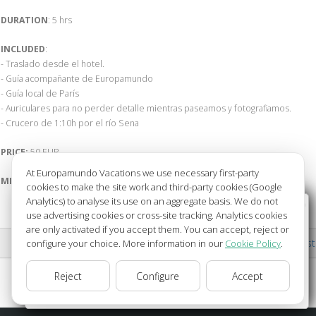
DURATION
: 5 hrs
INCLUDED
:
- Traslado desde el hotel.
- Guía acompañante de Europamundo
- Guía local de París
- Auriculares para no perder detalle mientras paseamos y fotografiamos.
- Crucero de 1:10h por el río Sena
PRICE:
50 EUR
At Europamundo Vacations we use necessary first-party
MINIMUN GROUP REQUIRED
:20 persons
cookies to make the site work and third-party cookies (Google
Analytics) to analyse its use on an aggregate basis. We do not
Wellcome to Europamundo Vacations, your in the
use advertising cookies or cross-site tracking. Analytics cookies
international site of:
are only activated if you accept them. You can accept, reject or
back to city list
configure your choice. More information in our
Cookie Policy
.
Bienvenido a Europamundo Vacaciones, está usted en el
sitio internacional de:
Reject
Configure
Accept
USA(en)
change/cambiar