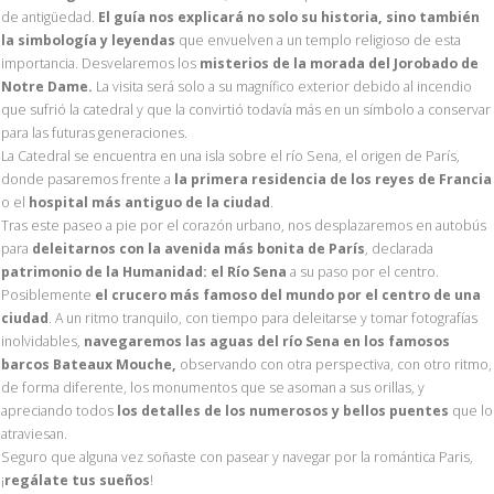
de antigüedad.
El guía nos explicará no solo su historia, sino también
la simbología y leyendas
que envuelven a un templo religioso de esta
importancia. Desvelaremos los
misterios de la morada del Jorobado de
Notre Dame.
La visita será solo a su magnífico exterior debido al incendio
que sufrió la catedral y que la convirtió todavía más en un símbolo a conservar
para las futuras generaciones.
La Catedral se encuentra en una isla sobre el río Sena, el origen de París,
donde pasaremos frente a
la primera residencia de los reyes de Francia
o el
hospital más antiguo de la ciudad
.
Tras este paseo a pie por el corazón urbano, nos desplazaremos en autobús
para
deleitarnos con la avenida más bonita de París
, declarada
patrimonio de la Humanidad: el Río Sena
a su paso por el centro.
Posiblemente
el crucero más famoso del mundo por el centro de una
ciudad
. A un ritmo tranquilo, con tiempo para deleitarse y tomar fotografías
inolvidables,
navegaremos las aguas del río Sena en los famosos
barcos Bateaux Mouche,
observando con otra perspectiva, con otro ritmo,
de forma diferente, los monumentos que se asoman a sus orillas, y
apreciando todos
los detalles de los numerosos y bellos puentes
que lo
atraviesan.
Seguro que alguna vez soñaste con pasear y navegar por la romántica Paris,
¡
regálate tus sueños
!