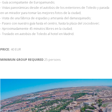
- Guía acompañante de Europamundo;
- Vistas panorámicas desde el autobús de los exteriores de Toledo y parada
en un mirador para tomar las mejores fotos de la ciudad;
- Visita de una fábrica de espadas y artesanía del damasquinado;
- Paseo con nuestro guía hasta el centro, hasta la plaza del zocodover;
- Aproximadamente 45 minutos libres en la ciudad;
- Traslado en autobús de Toledo al hotel en Madrid.
PRICE:
40 EUR
MINIMUN GROUP REQUIRED
:25 persons