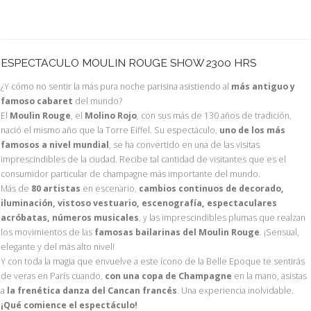
ESPECTACULO MOULIN ROUGE SHOW 2300 HRS
¿Y cómo no sentir la más pura noche parisina asistiendo al
más antiguo y
famoso cabaret
del mundo?
El
Moulin Rouge
, el
Molino Rojo
, con sus más de 130 años de tradición,
nació el mismo año que la Torre Eiffel. Su espectáculo,
uno de los más
famosos a nivel mundial
, se ha convertido en una de las visitas
imprescindibles de la ciudad. Recibe tal cantidad de visitantes que es el
consumidor particular de champagne más importante del mundo.
Más de
80 artistas
en escenario,
cambios continuos de decorado,
iluminación, vistoso vestuario, escenografía, espectaculares
acróbatas, números musicales
, y las imprescindibles plumas que realzan
los movimientos de las
famosas bailarinas del Moulin Rouge
. ¡Sensual,
elegante y del más alto nivel!
Y con toda la magia que envuelve a este ícono de la Belle Epoque te sentirás
de veras en París cuando,
con una copa de Champagne
en la mano, asistas
a
la frenética danza del Cancan francés
. Una experiencia inolvidable.
¡Qué comience el espectáculo!