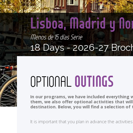
Lisboa, Madrid y N
Menos de 15 días Serie
18 Days -
2026-27 Broc
OUTINGS
OPTIONAL
In our programs, we have included everything w
them, we also offer optional activities that wi
destination. Below, you will find a selection 
It is important that you plan in advance the activi
<