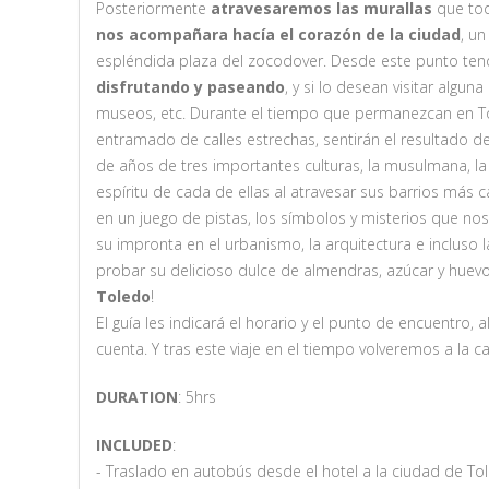
Posteriormente
atravesaremos las murallas
que tod
nos acompañara hacía el corazón de la ciudad
, u
espléndida plaza del zocodover. Desde este punto te
disfrutando y paseando
, y si lo desean visitar alguna
museos, etc. Durante el tiempo que permanezcan en To
entramado de calles estrechas, sentirán el resultado de
de años de tres importantes culturas, la musulmana, la ju
espíritu de cada de ellas al atravesar sus barrios más c
en un juego de pistas, los símbolos y misterios que no
su impronta en el urbanismo, la arquitectura e incluso 
probar su delicioso dulce de almendras, azúcar y huevo
Toledo
!
El guía les indicará el horario y el punto de encuentro,
cuenta. Y tras este viaje en el tiempo volveremos a la ca
DURATION
: 5hrs
INCLUDED
:
- Traslado en autobús desde el hotel a la ciudad de To