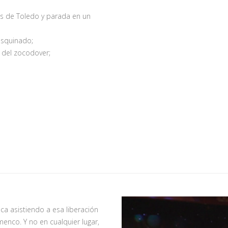
es de Toledo y parada en un
asquinado;
a del zocodover;
ca asistiendo a esa liberación
enco. Y no en cualquier lugar,