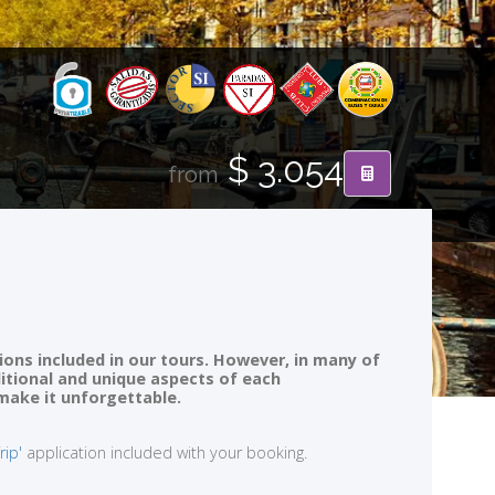
$ 3.054
from
ions included in our tours. However, in many of
ditional and unique aspects of each
 make it unforgettable.
rip'
application included with your booking.