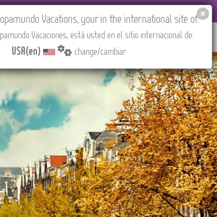
EL AGENCIES LOGIN
Tours in English
USA(en)
pamundo Vacations, your in the international site of:
pamundo Vacaciones, está usted en el sitio internacional de:
RED
ABOUT US
CONTACT
Find your Tour
USA(en)
change/cambiar