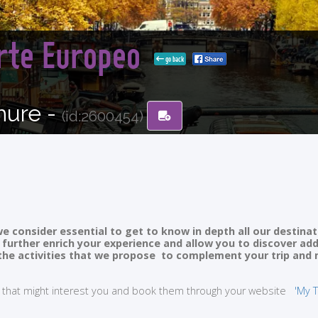
orte Europeo
go back
hure -
(id:2600454)
e consider essential to get to know in depth all our destinat
ll further enrich your experience and allow you to discover ad
of the activities that we propose to complement your trip and
ties that might interest you and book them through your website
'My T