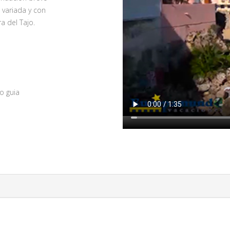
 variada y con
 del Tajo.
o guia