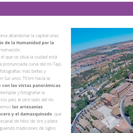
 pena abandonar la capital unas
io de la Humanidad por la
nservación.
l que se sitúa la ciudad está
la pronunciada curva del río Tajo,
fotografías más bellas y
n Sur unos 70 km hacía la
con las vistas panorámicas
emplar y fotografiar la
os pies al otro lado del río.
eremos
las artesanías
acero y el damasquinado
, que
tesanal de hilos de oro y plata
guiendo tradiciones de siglos.