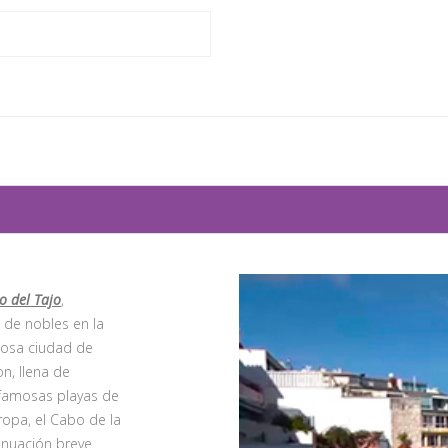
o del Tajo
,
 de nobles en la
losa ciudad de
n, llena de
 famosas playas de
ropa, el Cabo de la
inuación breve