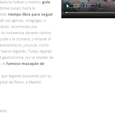
avía la rodean y nuestro
guía
n breve paseo hasta la
ndrán
tiempo libre para seguir
 de sus iglesias, sinagogas, o
ledo, recorriendo ese
 la convivencia durante cientos
día y la cristiana, y notarán el
aracterísticos, y buscar, como
s fueron legando. Todas dejarán
la gastronomía, ¡no se olviden de
, el
famoso mazapán de
 al que llegarán paseando por su
pital del Reino, a Madrid.
ledo;