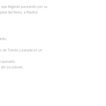
 al que llegarán paseando por su
pital del Reino, a Madrid.
ledo;
es de Toledo y parada en un
asquinado;
a del zocodover;