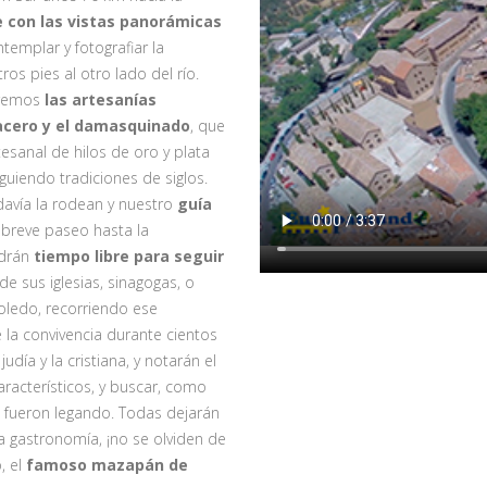
con las vistas panorámicas
emplar y fotografiar la
os pies al otro lado del río.
eremos
las artesanías
acero y el damasquinado
, que
tesanal de hilos de oro y plata
guiendo tradiciones de siglos.
avía la rodean y nuestro
guía
n breve paseo hasta la
ndrán
tiempo libre para seguir
 de sus iglesias, sinagogas, o
ledo, recorriendo ese
 la convivencia durante cientos
día y la cristiana, y notarán el
aracterísticos, y buscar, como
s fueron legando. Todas dejarán
la gastronomía, ¡no se olviden de
, el
famoso mazapán de