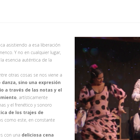
ca asistiendo a esa liberación
enco. Y no en cualquier lugar,
la esencia auténtica de la
tre otras cosas se nos viene a
o danza, sino una expresión
o a través de las notas y el
timiento
, artísticamente
s y el frenético y sonoro
tica de los trajes de
os como este, en constante
es con una
deliciosa cena