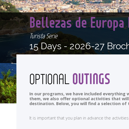
Bellezas de Europa
Turista Serie
15 Days -
2026-27 Broc
OUTINGS
OPTIONAL
In our programs, we have included everything w
them, we also offer optional activities that wi
destination. Below, you will find a selection 
It is important that you plan in advance the activi