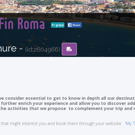
 Fin Roma
go back
hure -
(id:2604966)
e consider essential to get to know in depth all our destinat
ll further enrich your experience and allow you to discover ad
of the activities that we propose to complement your trip and
ties that might interest you and book them through your website
'My T