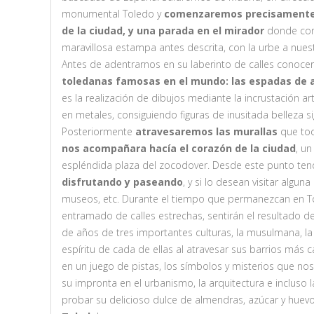
monumental Toledo y
comenzaremos precisamente 
de la ciudad, y una parada en el mirador
donde cont
maravillosa estampa antes descrita, con la urbe a nuestr
Antes de adentrarnos en su laberinto de calles conoc
toledanas famosas en el mundo: las espadas de 
es la realización de dibujos mediante la incrustación ar
en metales, consiguiendo figuras de inusitada belleza si
Posteriormente
atravesaremos las murallas
que tod
nos acompañara hacía el corazón de la ciudad
, u
espléndida plaza del zocodover. Desde este punto te
disfrutando y paseando
, y si lo desean visitar alguna
museos, etc. Durante el tiempo que permanezcan en To
entramado de calles estrechas, sentirán el resultado de
de años de tres importantes culturas, la musulmana, la ju
espíritu de cada de ellas al atravesar sus barrios más c
en un juego de pistas, los símbolos y misterios que no
su impronta en el urbanismo, la arquitectura e incluso 
probar su delicioso dulce de almendras, azúcar y huevo