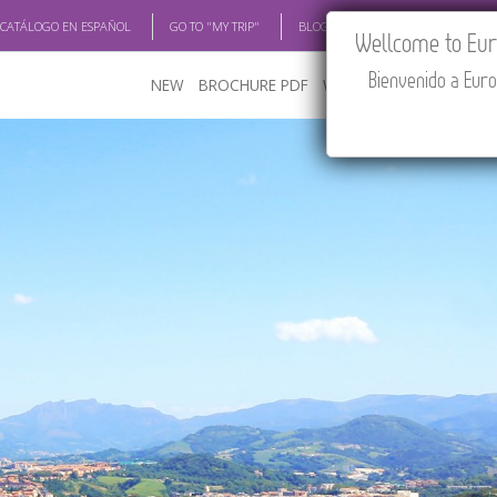
 CATÁLOGO EN ESPAÑOL
GO TO "MY TRIP"
BLOG
ACADEMIA
TRAV
Wellcome to Euro
Bienvenido a Euro
NEW
BROCHURE PDF
WHERE TO BUY
FEATU