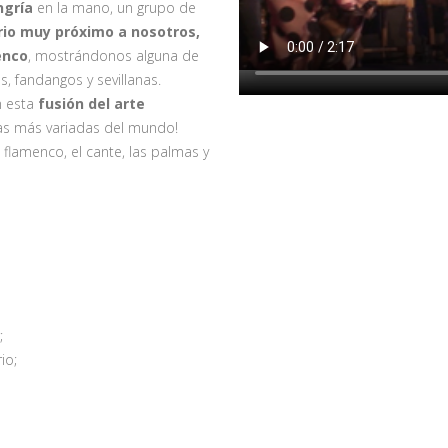
ngría
en la mano, un grupo de
rio muy próximo a nosotros,
enco
, mostrándonos alguna de
s, fandangos y sevillanas.
n esta
fusión del arte
las más variadas del mundo!
 flamenco, el cante, las palmas y
;
io;