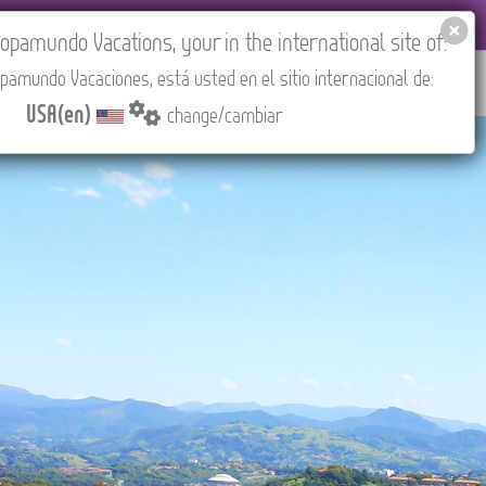
EL AGENCIES LOGIN
Tours in English
USA(en)
pamundo Vacations, your in the international site of:
pamundo Vacaciones, está usted en el sitio internacional de:
RED
ABOUT US
CONTACT
Find your Tour
USA(en)
change/cambiar