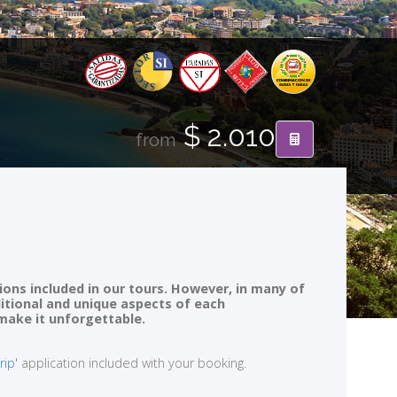
$ 2.010
from
ions included in our tours. However, in many of
ditional and unique aspects of each
 make it unforgettable.
rip'
application included with your booking.