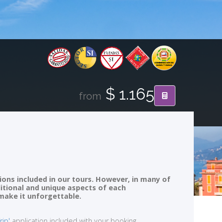
$ 1.165
from
ions included in our tours. However, in many of
ditional and unique aspects of each
 make it unforgettable.
rip'
application included with your booking.