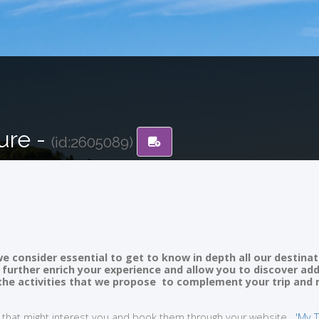
ure -
(id:2605089)
e consider essential to get to know in depth all our destinat
ll further enrich your experience and allow you to discover ad
of the activities that we propose to complement your trip and
ties that might interest you and book them through your website
'My T