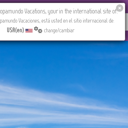
EL AGENCIES LOGIN
Tours in English
USA(en)
pamundo Vacations, your in the international site of:
pamundo Vacaciones, está usted en el sitio internacional de:
RED
ABOUT US
CONTACT
Find your Tour
USA(en)
change/cambiar