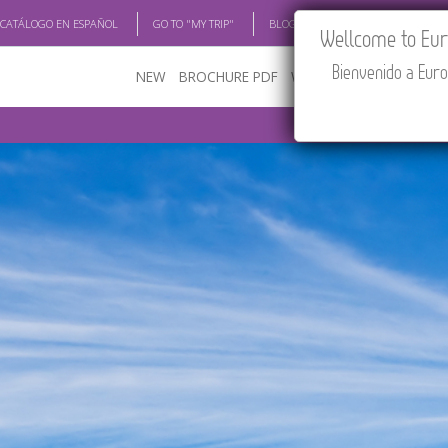
 CATÁLOGO EN ESPAÑOL
GO TO "MY TRIP"
BLOG
ACADEMIA
TRAV
Wellcome to Euro
Bienvenido a Euro
NEW
BROCHURE PDF
WHERE TO BUY
FEATU