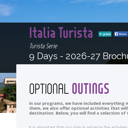
Italia Turista
go back
Turista Serie
9 Days -
2026-27 Broch
OUTINGS
OPTIONAL
In our programs, we have included everything w
them, we also offer optional activities that wi
destination. Below, you will find a selection 
It is important that you plan in advance the activi