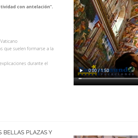
tividad con antelación”.
l Vaticano
las que suelen formarse a la
 explicaciones durante el
 BELLAS PLAZAS Y