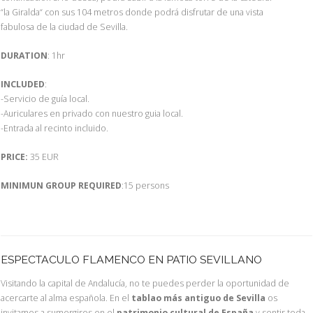
“la Giralda“ con sus 104 metros donde podrá disfrutar de una vista
fabulosa de la ciudad de Sevilla.
DURATION
: 1hr
INCLUDED
:
-Servicio de guía local.
-Auriculares en privado con nuestro guia local.
-Entrada al recinto incluido.
PRICE:
35 EUR
MINIMUN GROUP REQUIRED
:15 persons
ESPECTACULO FLAMENCO EN PATIO SEVILLANO
Visitando la capital de Andalucía, no te puedes perder la oportunidad de
acercarte al alma española. En el
tablao más antiguo de Sevilla
os
invitamos a sumergiros en el
patrimonio cultural de España
y sentir toda