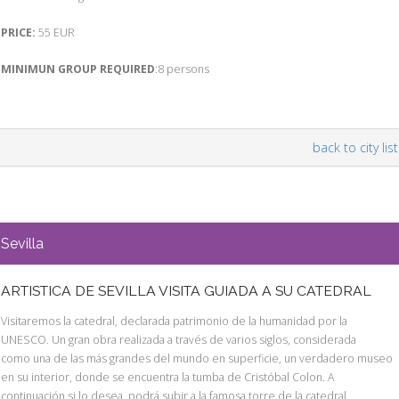
PRICE:
55 EUR
MINIMUN GROUP REQUIRED
:8 persons
back to city list
Sevilla
ARTISTICA DE SEVILLA VISITA GUIADA A SU CATEDRAL
Visitaremos la catedral, declarada patrimonio de la humanidad por la
UNESCO. Un gran obra realizada a través de varios siglos, considerada
como una de las más grandes del mundo en superficie, un verdadero museo
en su interior, donde se encuentra la tumba de Cristóbal Colon. A
continuación si lo desea, podrá subir a la famosa torre de la catedral