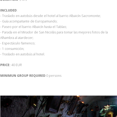
INCLUDED
:
- Traslado en autobús desde el hotel al barrio Albaicín-Sacromonte;
- Guía acompañante de Europamundo;
- Paseo por el barrio Albaicín hasta el Tablao;
- Parada en el Mirador de San Nicolás para tomar las mejores fotos de la
Alhambra al atardecer;
- Espectáculo flamenco;
- 1 consumición;
- Traslado en autobús al hotel.
PRICE:
40 EUR
MINIMUN GROUP REQUIRED
:0 persons