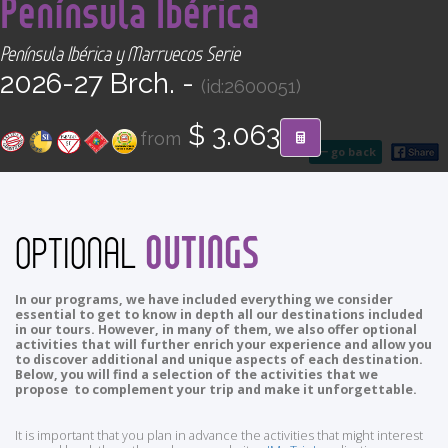
Península Ibérica
CONTACT
Península Ibérica y Marruecos Serie
Find your Tour
2026-27 Brch. -
(id:2600051)
$ 3.063
from
go back
OUTINGS
OPTIONAL
In our programs, we have included everything we consider
essential to get to know in depth all our destinations included
in our tours. However, in many of them, we also offer optional
activities that will further enrich your experience and allow you
to discover additional and unique aspects of each destination.
Below, you will find a selection of the activities that we
propose to complement your trip and make it unforgettable.
It is important that you plan in advance the activities that might interest