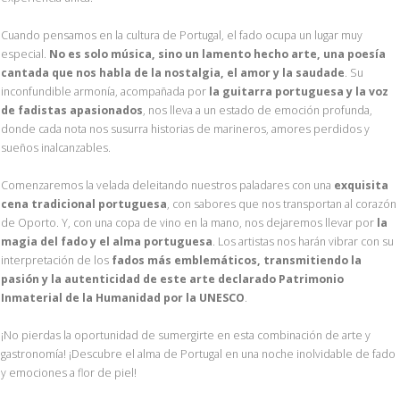
Cuando pensamos en la cultura de Portugal, el fado ocupa un lugar muy
especial.
No es solo música, sino un lamento hecho arte, una poesía
cantada que nos habla de la nostalgia, el amor y la saudade
. Su
inconfundible armonía, acompañada por
la guitarra portuguesa y la voz
de fadistas apasionados
, nos lleva a un estado de emoción profunda,
donde cada nota nos susurra historias de marineros, amores perdidos y
sueños inalcanzables.
Comenzaremos la velada deleitando nuestros paladares con una
exquisita
cena tradicional portuguesa
, con sabores que nos transportan al corazón
de Oporto. Y, con una copa de vino en la mano, nos dejaremos llevar por
la
magia del fado y el alma portuguesa
. Los artistas nos harán vibrar con su
interpretación de los
fados más emblemáticos, transmitiendo la
pasión y la autenticidad de este arte declarado Patrimonio
Inmaterial de la Humanidad por la UNESCO
.
¡No pierdas la oportunidad de sumergirte en esta combinación de arte y
gastronomía! ¡Descubre el alma de Portugal en una noche inolvidable de fado
y emociones a flor de piel!