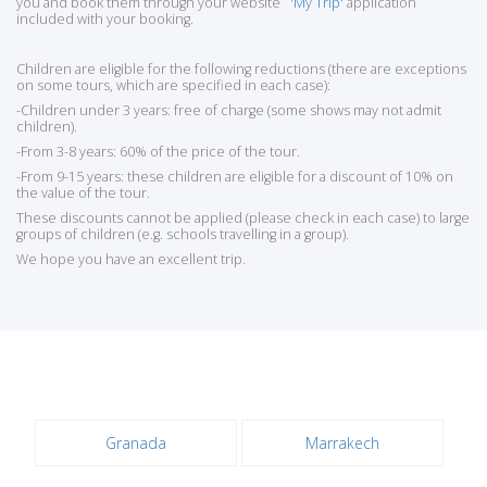
you and book them through your website
'My Trip'
application
included with your booking.
Children are eligible for the following reductions (there are exceptions
on some tours, which are specified in each case):
-Children under 3 years: free of charge (some shows may not admit
children).
-From 3-8 years: 60% of the price of the tour.
-From 9-15 years: these children are eligible for a discount of 10% on
the value of the tour.
These discounts cannot be applied (please check in each case) to large
groups of children (e.g. schools travelling in a group).
We hope you have an excellent trip.
Granada
Marrakech