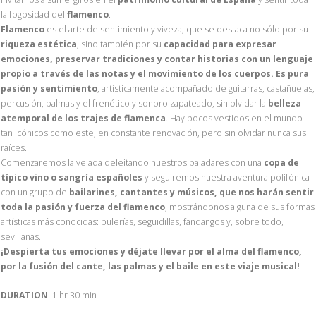
la fogosidad del
flamenco
.
Flamenco
es el arte de sentimiento y viveza, que se destaca no sólo por su
riqueza estética
, sino también por su
capacidad para expresar
emociones, preservar tradiciones y contar historias con un lenguaje
propio a través de las notas y el movimiento de los cuerpos. Es pura
pasión y sentimiento
, artísticamente acompañado de guitarras, castañuelas,
percusión, palmas y el frenético y sonoro zapateado, sin olvidar la
belleza
atemporal de los trajes de flamenca
. Hay pocos vestidos en el mundo
tan icónicos como este, en constante renovación, pero sin olvidar nunca sus
raíces.
Comenzaremos la velada deleitando nuestros paladares con una
copa de
típico vino o sangría españoles
y seguiremos nuestra aventura polifónica
con un grupo de
bailarines, cantantes y músicos, que nos harán sentir
toda la pasión y fuerza del flamenco
, mostrándonos alguna de sus formas
artísticas más conocidas: bulerías, seguidillas, fandangos y, sobre todo,
sevillanas.
¡Despierta tus emociones y déjate llevar por el alma del flamenco,
por la fusión del cante, las palmas y el baile en este viaje musical!
DURATION
: 1 hr 30 min