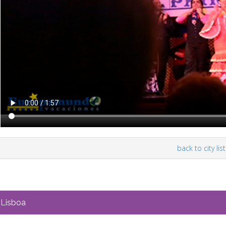
back to city list
Lisboa