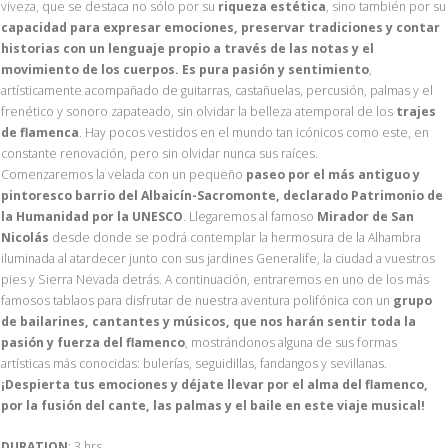
viveza, que se destaca no sólo por su
riqueza estética
, sino también por su
capacidad para expresar emociones, preservar tradiciones y contar
historias con un lenguaje propio a través de las notas y el
movimiento de los cuerpos. Es pura pasión y sentimiento
,
artísticamente acompañado de guitarras, castañuelas, percusión, palmas y el
frenético y sonoro zapateado, sin olvidar la belleza atemporal de los
trajes
de flamenca
. Hay pocos vestidos en el mundo tan icónicos como este, en
constante renovación, pero sin olvidar nunca sus raíces.
Comenzaremos la velada con un pequeño
paseo por el más antiguo y
pintoresco barrio del Albaicín-Sacromonte, declarado Patrimonio de
la Humanidad por la UNESCO
. Llegaremos al famoso
Mirador de San
Nicolás
desde donde se podrá contemplar la hermosura de la Alhambra
iluminada al atardecer junto con sus jardines Generalife, la ciudad a vuestros
pies y Sierra Nevada detrás. A continuación, entraremos en uno de los más
famosos tablaos para disfrutar de nuestra aventura polifónica con un
grupo
de bailarines, cantantes y músicos, que nos harán sentir toda la
pasión y fuerza del flamenco
, mostrándonos alguna de sus formas
artísticas más conocidas: bulerías, seguidillas, fandangos y sevillanas.
¡Despierta tus emociones y déjate llevar por el alma del flamenco,
por la fusión del cante, las palmas y el baile en este viaje musical!
DURATION
: 3 hrs