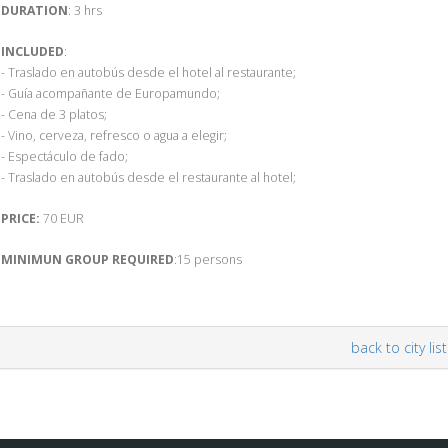
DURATION
: 3 hrs
INCLUDED
:
- Traslado en autobús desde el hotel al restaurante;
- Guía acompañante de Europamundo;
- Cena de 3 platos;
- Vino, cerveza, refresco o agua a elegir;
- Espectáculo de fado;
- Traslado en autobús desde el restaurante al hotel;
PRICE:
70 EUR
MINIMUN GROUP REQUIRED
:15 persons
back to city list