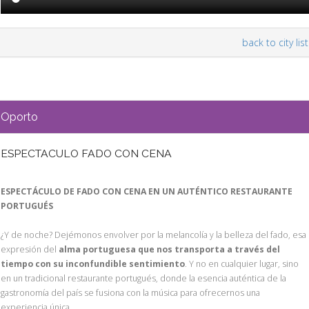
back to city list
Oporto
ESPECTACULO FADO CON CENA
ESPECTÁCULO DE FADO CON CENA EN UN AUTÉNTICO RESTAURANTE
PORTUGUÉS
¿Y de noche? Dejémonos envolver por la melancolía y la belleza del fado, esa
expresión del
alma portuguesa que nos transporta a través del
tiempo con su inconfundible sentimiento
. Y no en cualquier lugar, sino
en un tradicional restaurante portugués, donde la esencia auténtica de la
gastronomía del país se fusiona con la música para ofrecernos una
experiencia única.