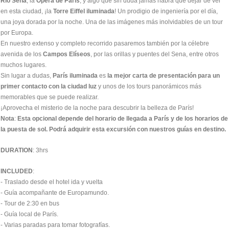
Río Sena
, la
Ópera de París
, y algo que sin duda jamás habrá que dejar de ver
en esta ciudad, ¡la
Torre Eiffel iluminada
! Un prodigio de ingeniería por el día,
una joya dorada por la noche. Una de las imágenes más inolvidables de un tour
por Europa.
En nuestro extenso y completo recorrido pasaremos también por la célebre
avenida de los
Campos Elíseos
, por las orillas y puentes del Sena, entre otros
muchos lugares.
Sin lugar a dudas,
París iluminada
es
la mejor carta de presentación para un
primer contacto con la ciudad luz
y unos de los tours panorámicos más
memorables que se puede realizar.
¡Aprovecha el misterio de la noche para descubrir la belleza de París!
Nota
:
Esta opcional depende del horario de llegada a París y de los horarios de
la puesta de sol. Podrá adquirir esta excursión con nuestros guías en destino.
DURATION
: 3hrs
INCLUDED
:
- Traslado desde el hotel ida y vuelta
- Guía acompañante de Europamundo.
- Tour de 2:30 en bus
- Guía local de París.
- Varias paradas para tomar fotografías.