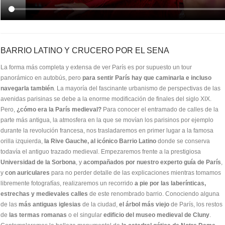
BARRIO LATINO Y CRUCERO POR EL SENA
La forma más completa y extensa de ver París es por supuesto un tour
panorámico en autobús, pero
para sentir París hay que caminarla e incluso
navegarla también
. La mayoría del fascinante urbanismo de perspectivas de las
avenidas parisinas se debe a la enorme modificación de finales del siglo XIX.
Pero,
¿cómo era la París medieval?
Para conocer el entramado de calles de la
parte más antigua, la atmosfera en la que se movían los parisinos por ejemplo
durante la revolución francesa, nos trasladaremos en primer lugar a la famosa
orilla izquierda,
la Rive Gauche, al icónico Barrio Latino
donde se conserva
todavía el antiguo trazado medieval. Empezaremos frente a la prestigiosa
Universidad de la Sorbona
, y
acompañados por nuestro experto guía de París
,
y
con auriculares
para no perder detalle de las explicaciones mientras tomamos
libremente fotografías, realizaremos un recorrido
a pie por las laberínticas,
estrechas y medievales calles
de este renombrado barrio. Conociendo alguna
de las
más antiguas iglesias
de la ciudad,
el árbol más viejo
de París, los restos
de
las termas romanas
o el singular
edificio del museo medieval de Cluny
.