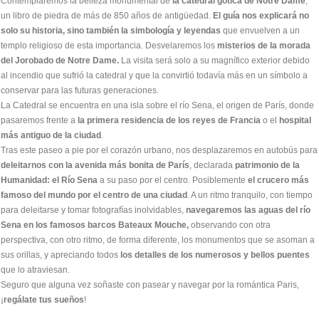
Contemplaremos la belleza monumental de
la catedral gótica de Notre Dame
,
un libro de piedra de más de 850 años de antigüedad.
El guía nos explicará no
solo su historia, sino también la simbología y leyendas
que envuelven a un
templo religioso de esta importancia. Desvelaremos los
misterios de la morada
del Jorobado de Notre Dame.
La visita será solo a su magnífico exterior debido
al incendio que sufrió la catedral y que la convirtió todavía más en un símbolo a
conservar para las futuras generaciones.
La Catedral se encuentra en una isla sobre el río Sena, el origen de París, donde
pasaremos frente a
la primera residencia de los reyes de Francia
o el
hospital
más antiguo de la ciudad
.
Tras este paseo a pie por el corazón urbano, nos desplazaremos en autobús para
deleitarnos con la avenida más bonita de París
, declarada
patrimonio de la
Humanidad: el Río Sena
a su paso por el centro. Posiblemente
el crucero más
famoso del mundo por el centro de una ciudad
. A un ritmo tranquilo, con tiempo
para deleitarse y tomar fotografías inolvidables,
navegaremos las aguas del río
Sena en los famosos barcos Bateaux Mouche,
observando con otra
perspectiva, con otro ritmo, de forma diferente, los monumentos que se asoman a
sus orillas, y apreciando todos
los detalles de los numerosos y bellos puentes
que lo atraviesan.
Seguro que alguna vez soñaste con pasear y navegar por la romántica Paris,
¡
regálate tus sueños
!