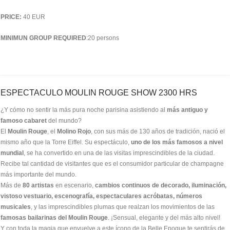
PRICE:
40 EUR
MINIMUN GROUP REQUIRED
:20 persons
ESPECTACULO MOULIN ROUGE SHOW 2300 HRS
¿Y cómo no sentir la más pura noche parisina asistiendo al
más antiguo y
famoso cabaret
del mundo?
El
Moulin Rouge
, el
Molino Rojo
, con sus más de 130 años de tradición, nació el
mismo año que la Torre Eiffel. Su espectáculo,
uno de los más famosos a nivel
mundial
, se ha convertido en una de las visitas imprescindibles de la ciudad.
Recibe tal cantidad de visitantes que es el consumidor particular de champagne
más importante del mundo.
Más de
80 artistas
en escenario,
cambios continuos de decorado, iluminación,
vistoso vestuario, escenografía, espectaculares acróbatas, números
musicales
, y las imprescindibles plumas que realzan los movimientos de las
famosas bailarinas del Moulin Rouge
. ¡Sensual, elegante y del más alto nivel!
Y con toda la magia que envuelve a este ícono de la Belle Epoque te sentirás de