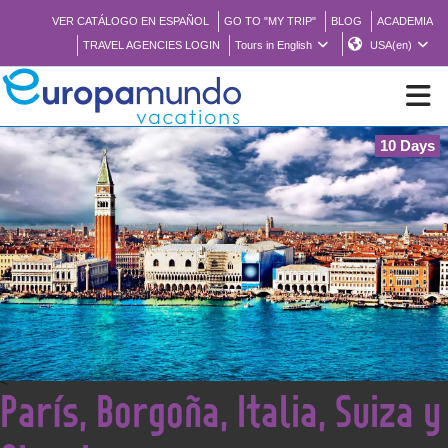
VER CATÁLOGO EN ESPAÑOL
GO TO "MY TRIP"
BLOG
ACADEMIA
TRAVEL AGENCIES LOGIN
Tours in English
USA(en)
10 Days
NEW
BROCHURE PDF
WHERE TO BUY
FEATURED
<
París, Borgoña, Italia, Suiza y
ABOUT US